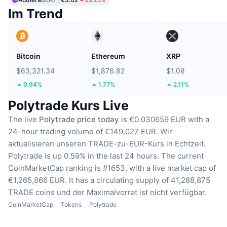
23.25%
Im Trend
Bitcoin
Ethereum
XRP
$63,321.34
$1,876.82
$1.08
0.94%
1.77%
2.11%
Polytrade Kurs Live
The live
Polytrade price today
is €0.030659 EUR with a
24-hour trading volume of €149,027 EUR.
Wir
aktualisieren unseren TRADE-zu-EUR-Kurs in Echtzeit.
Polytrade is up 0.59% in the last 24 hours.
The current
CoinMarketCap ranking is #1653, with a live market cap of
€1,265,866 EUR.
It has a circulating supply of 41,288,875
TRADE coins
und der Maximalvorrat ist nicht verfügbar.
CoinMarketCap
Tokens
Polytrade