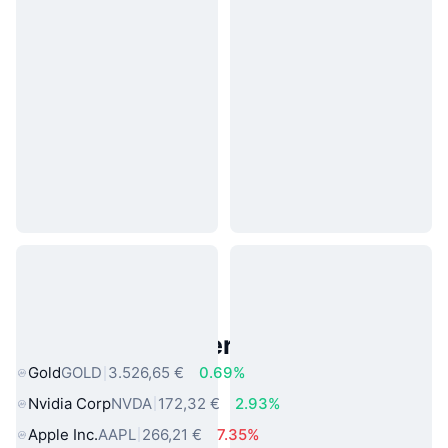
Beliebte reale Vermögenswerte
Gold
GOLD
3.526,65 €
0.69%
Nvidia Corp
NVDA
172,32 €
2.93%
Apple Inc.
AAPL
266,21 €
7.35%