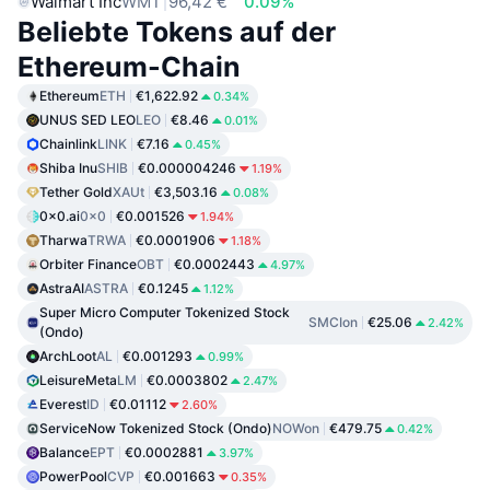
Walmart Inc
WMT
96,42 €
0.09%
Beliebte Tokens auf der
Ethereum-Chain
Ethereum
ETH
€1,622.92
0.34%
UNUS SED LEO
LEO
€8.46
0.01%
Chainlink
LINK
€7.16
0.45%
Shiba Inu
SHIB
€0.000004246
1.19%
Tether Gold
XAUt
€3,503.16
0.08%
0x0.ai
0x0
€0.001526
1.94%
Tharwa
TRWA
€0.0001906
1.18%
Orbiter Finance
OBT
€0.0002443
4.97%
AstraAI
ASTRA
€0.1245
1.12%
Super Micro Computer Tokenized Stock
SMCIon
€25.06
2.42%
(Ondo)
ArchLoot
AL
€0.001293
0.99%
LeisureMeta
LM
€0.0003802
2.47%
Everest
ID
€0.01112
2.60%
ServiceNow Tokenized Stock (Ondo)
NOWon
€479.75
0.42%
Balance
EPT
€0.0002881
3.97%
PowerPool
CVP
€0.001663
0.35%