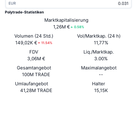
EUR
Im Trend
Krypto-ETFs
Lernen
CMC MCP
Polytrade-Statistiken
Neu
Marktkapitalisierung
Bitcoin-ETFs
x402
News
1,26M €
0.58%
Krypto
Ethereum-ETFs
Volumen (24 Std.)
Vol/Marktkap. (24 h)
Akademie
149,02K €
11,77%
11.54%
Politik
FDV
Liq./Marktkap.
Technische Analyse
Forschung/Recherche
3,06M €
3.00%
Sport
Gesamtangebot
Maximalangebot
RSI
Videos
100M TRADE
--
Finanzen
MACD
Umlaufangebot
Halter
Wörterbuch
41,28M TRADE
15,15K
Technologie
Website
Website
Whitepaper
Derivate
Kampagnen
Soziale Medien
NFT
Überblick
Airdrops
0x6e59...24C0C1
Verträge
NFT-Statistiken insgesamt
Liquidationen
4.2
Diamant-Prämien
Bewertung (CertiK)