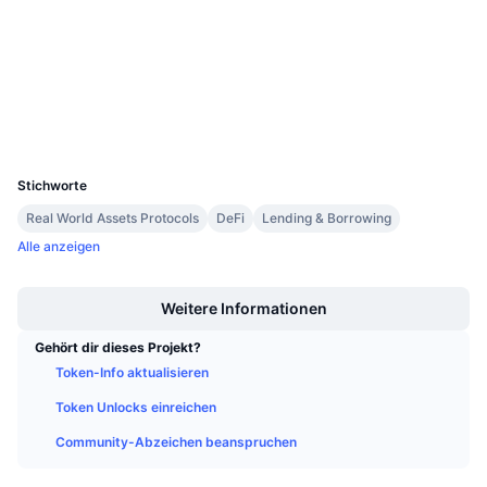
Prüfungen
Anstehende Verkäufe
Finanzierungsraten
Lernen und verdienen
etherscan.io
Explorer
Kalender
Wallets
UCID
ICO-Kalender
10465
Stichworte
Ereigniskalender
Real World Assets Protocols
DeFi
Lending & Borrowing
Alle anzeigen
Boost
Weitere Informationen
Gehört dir dieses Projekt?
Token-Info aktualisieren
Token Unlocks einreichen
Community-Abzeichen beanspruchen