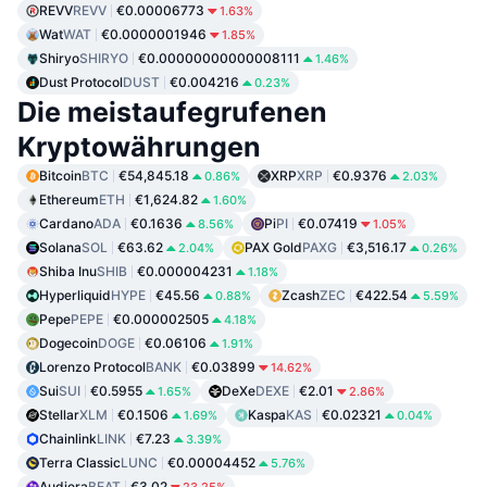
REVV
REVV
€0.00006773
1.63%
Wat
WAT
€0.0000001946
1.85%
Shiryo
SHIRYO
€0.00000000000008111
1.46%
Dust Protocol
DUST
€0.004216
0.23%
Die meistaufegrufenen
Kryptowährungen
Bitcoin
BTC
€54,845.18
XRP
XRP
€0.9376
0.86%
2.03%
Ethereum
ETH
€1,624.82
1.60%
Cardano
ADA
€0.1636
Pi
PI
€0.07419
8.56%
1.05%
Solana
SOL
€63.62
PAX Gold
PAXG
€3,516.17
2.04%
0.26%
Shiba Inu
SHIB
€0.000004231
1.18%
Hyperliquid
HYPE
€45.56
Zcash
ZEC
€422.54
0.88%
5.59%
Pepe
PEPE
€0.000002505
4.18%
Dogecoin
DOGE
€0.06106
1.91%
Lorenzo Protocol
BANK
€0.03899
14.62%
Sui
SUI
€0.5955
DeXe
DEXE
€2.01
1.65%
2.86%
Stellar
XLM
€0.1506
Kaspa
KAS
€0.02321
1.69%
0.04%
Chainlink
LINK
€7.23
3.39%
Terra Classic
LUNC
€0.00004452
5.76%
Audiera
BEAT
€3.02