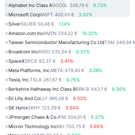
Alphabet Inc Class A
GOOGL
306,76 €
6.73%
Microsoft Corp
MSFT
400,05 €
3.02%
Silver
SILVER
50,46 €
1.14%
Amazon.com Inc
AMZN
234,22 €
15.32%
Taiwan Semiconductor Manufacturing Co Ltd
TSM
349,94 
Broadcom Inc
AVGO
335,54 €
0.37%
SpaceX
SPCX
93,37 €
3.41%
Meta Platforms, Inc.
META
479,45 €
3.28%
Tesla, Inc.
TSLA
267,87 €
0.76%
Berkshire Hathaway Inc Class B
BRK.B
443,1 €
0.36%
Eli Lilly And Co
LLY
995,08 €
0.53%
SK Hynix
SKHY
123,39 €
3.54%
JPmorgan Chase & Co
JPM
304,01 €
0.27%
Micron Technology Inc
MU
703,75 €
5.90%