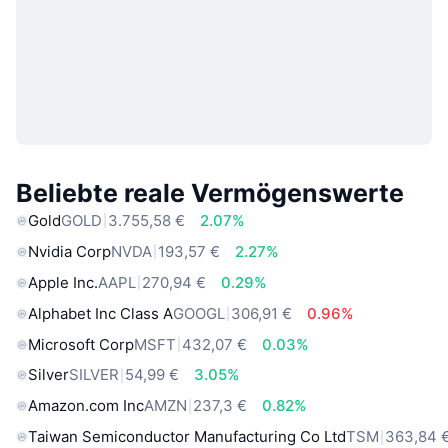
Beliebte reale Vermögenswerte
Gold
GOLD
3.755,58 €
2.07%
Nvidia Corp
NVDA
193,57 €
2.27%
Apple Inc.
AAPL
270,94 €
0.29%
Alphabet Inc Class A
GOOGL
306,91 €
0.96%
Microsoft Corp
MSFT
432,07 €
0.03%
Silver
SILVER
54,99 €
3.05%
Amazon.com Inc
AMZN
237,3 €
0.82%
Taiwan Semiconductor Manufacturing Co Ltd
TSM
363,84 