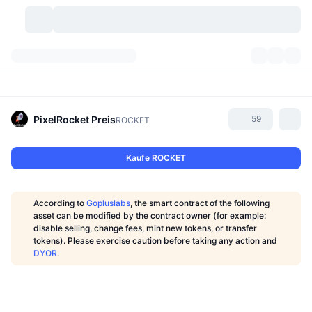
Kryptowährungen
Dashboards
Kryptowährungen
DexScan
Märkte
Rangliste
PixelRocket
Preis
59
ROCKET
Signale
Börsen
Kategorien
New
Marktübersicht
Kaufe ROCKET
Im Trend
Community
Historische Momentaufnahmen
Spot-Markt
Zentralisierte Börsen
According to
Gopluslabs
, the smart contract of the following
Neu
Feeds
API
Token-Freischaltungen
Anzahl der Kryptowährungen
asset can be modified by the contract owner (for example:
Spot
disable selling, change fees, mint new tokens, or transfer
tokens). Please exercise caution before taking any action and
Gewinner
Themen
Yields
Produkte
Bitcoin Schatzkammern
Derivate
API
DYOR
.
Meme Explorer
Lives
Reale Vermögenswerte
BNB Schatzkammern
Produkte
Krypto-API
Dezentrale Börsen