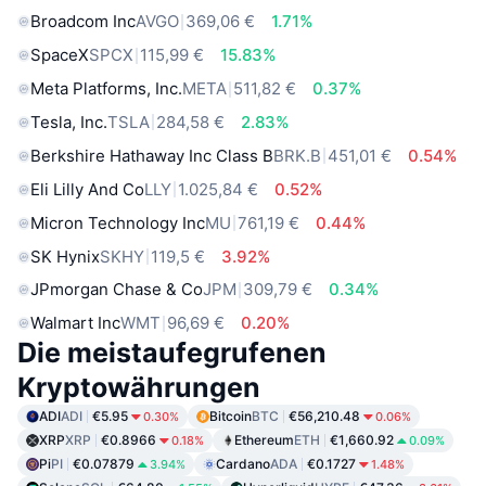
Broadcom Inc
AVGO
369,06 €
1.71%
SpaceX
SPCX
115,99 €
15.83%
Meta Platforms, Inc.
META
511,82 €
0.37%
Tesla, Inc.
TSLA
284,58 €
2.83%
Berkshire Hathaway Inc Class B
BRK.B
451,01 €
0.54%
Eli Lilly And Co
LLY
1.025,84 €
0.52%
Micron Technology Inc
MU
761,19 €
0.44%
SK Hynix
SKHY
119,5 €
3.92%
JPmorgan Chase & Co
JPM
309,79 €
0.34%
Walmart Inc
WMT
96,69 €
0.20%
Die meistaufegrufenen
Kryptowährungen
ADI
ADI
€5.95
Bitcoin
BTC
€56,210.48
0.30%
0.06%
XRP
XRP
€0.8966
Ethereum
ETH
€1,660.92
0.18%
0.09%
Pi
PI
€0.07879
Cardano
ADA
€0.1727
3.94%
1.48%