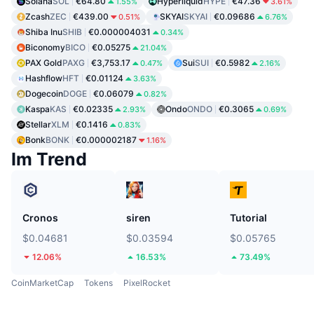
Solana
SOL
€64.80
Hyperliquid
HYPE
€47.36
1.55%
3.61%
Zcash
ZEC
€439.00
SKYAI
SKYAI
€0.09686
0.51%
6.76%
Shiba Inu
SHIB
€0.000004031
0.34%
Biconomy
BICO
€0.05275
21.04%
PAX Gold
PAXG
€3,753.17
Sui
SUI
€0.5982
0.47%
2.16%
Hashflow
HFT
€0.01124
3.63%
Dogecoin
DOGE
€0.06079
0.82%
Kaspa
KAS
€0.02335
Ondo
ONDO
€0.3065
2.93%
0.69%
Stellar
XLM
€0.1416
0.83%
Bonk
BONK
€0.000002187
1.16%
Im Trend
Cronos
siren
Tutorial
$0.04681
$0.03594
$0.05765
12.06%
16.53%
73.49%
CoinMarketCap
Tokens
PixelRocket