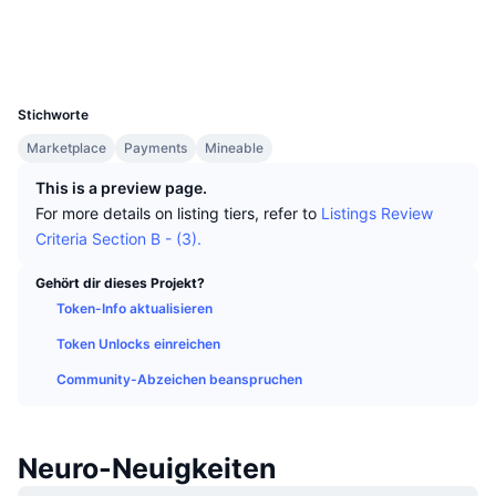
Top-Händler
Artikel
Börsenzuflüsse/-abflüsse
DEX API
Umrechner
Soziale Medien
Ranglisten
Spot
Explorer
chainz.cryptoid.info
Stimmung
Unternehmen
Newsletter
UCID
Indikatoren
Im Trend
Derivate
1717
Stichworte
Preise
CMC Launch
Demnächst
Angst-und-Gier-Index.
Marketplace
Payments
Mineable
Ressourcen
CMC Labs
Zuletzt hinzugefügt
Altcoin-Saison-Index
This is a preview page.
For more details on listing tiers, refer to
Listings Review
CMC Max
Gewinner & Verlierer
Indikatoren für den Marktzyklus
Criteria Section B - (3).
Dokumentation
Top-Storys
Gehört dir dieses Projekt?
Am häufigsten aufgerufen
Bitcoin-Dominanz
FAQ
Token-Info aktualisieren
Telegram-Bot
Stimmung der Community
CoinMarketCap 20 Index
Token Unlocks einreichen
KI-Integrationen
Community-Abzeichen beanspruchen
Werben
Chain-Ranking
CoinMarketCap 100 Index
CMC Agenten-Hub
Prognosemärkte
Neuro-Neuigkeiten
ETF-Kapitalflüsse
Website-Widgets
Fähigkeiten-Marktplatz