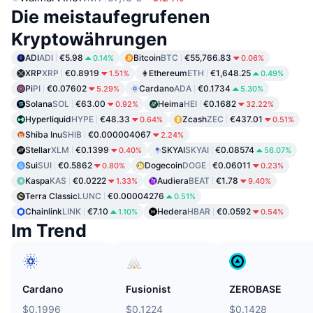
Die meistaufegrufenen
Kryptowährungen
ADI
ADI
€5.98
Bitcoin
BTC
€55,766.83
0.14%
0.06%
XRP
XRP
€0.8919
Ethereum
ETH
€1,648.25
1.51%
0.49%
Pi
PI
€0.07602
Cardano
ADA
€0.1734
5.29%
5.30%
Solana
SOL
€63.00
Heima
HEI
€0.1682
0.92%
32.22%
Hyperliquid
HYPE
€48.33
Zcash
ZEC
€437.01
0.64%
0.51%
Shiba Inu
SHIB
€0.000004067
2.24%
Stellar
XLM
€0.1399
SKYAI
SKYAI
€0.08574
0.40%
56.07%
Sui
SUI
€0.5862
Dogecoin
DOGE
€0.06011
0.80%
0.23%
Kaspa
KAS
€0.0222
Audiera
BEAT
€1.78
1.33%
9.40%
Terra Classic
LUNC
€0.00004276
0.51%
Chainlink
LINK
€7.10
Hedera
HBAR
€0.0592
1.10%
0.54%
Im Trend
Cardano
Fusionist
ZEROBASE
$0.1996
$0.1224
$0.1428