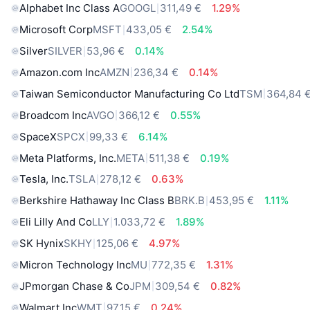
Alphabet Inc Class A
GOOGL
311,49 €
1.29%
Microsoft Corp
MSFT
433,05 €
2.54%
Silver
SILVER
53,96 €
0.14%
Amazon.com Inc
AMZN
236,34 €
0.14%
Taiwan Semiconductor Manufacturing Co Ltd
TSM
364,84 
Broadcom Inc
AVGO
366,12 €
0.55%
SpaceX
SPCX
99,33 €
6.14%
Meta Platforms, Inc.
META
511,38 €
0.19%
Tesla, Inc.
TSLA
278,12 €
0.63%
Berkshire Hathaway Inc Class B
BRK.B
453,95 €
1.11%
Eli Lilly And Co
LLY
1.033,72 €
1.89%
SK Hynix
SKHY
125,06 €
4.97%
Micron Technology Inc
MU
772,35 €
1.31%
JPmorgan Chase & Co
JPM
309,54 €
0.82%
Walmart Inc
WMT
97,15 €
0.24%