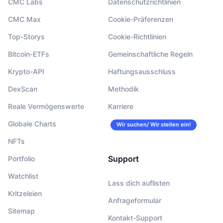
CMC Labs
Datenschutzrichtlinien
CMC Max
Cookie-Präferenzen
Top-Storys
Cookie-Richtlinien
Bitcoin-ETFs
Gemeinschaftliche Regeln
Krypto-API
Haftungsausschluss
DexScan
Methodik
Reale Vermögenswerte
Karriere
Globale Charts
Wir suchen/ Wir stellen ein!
NFTs
Support
Portfolio
Watchlist
Lass dich auflisten
Kritzeleien
Anfrageformular
Sitemap
Kontakt-Support