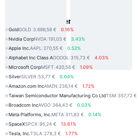
Beliebte reale Vermögenswerte
Gold
GOLD
3.686,58 €
0.16%
Nvidia Corp
NVDA
191,03 €
3.43%
Apple Inc.
AAPL
270,55 €
0.52%
Alphabet Inc Class A
GOOGL
315,73 €
4.03%
Microsoft Corp
MSFT
420,56 €
1.09%
Silver
SILVER
53,77 €
0.04%
Amazon.com Inc
AMZN
236,14 €
1.72%
Taiwan Semiconductor Manufacturing Co Ltd
TSM
357,72 €
Broadcom Inc
AVGO
364,43 €
0.03%
Meta Platforms, Inc.
META
511,83 €
0.14%
SpaceX
SPCX
95,24 €
13.61%
Tesla, Inc.
TSLA
278,3 €
1.77%