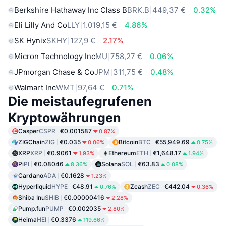
Berkshire Hathaway Inc Class B
BRK.B
449,37 €
0.32%
Eli Lilly And Co
LLY
1.019,15 €
4.86%
SK Hynix
SKHY
127,9 €
2.17%
Micron Technology Inc
MU
758,27 €
0.06%
JPmorgan Chase & Co
JPM
311,75 €
0.48%
Walmart Inc
WMT
97,64 €
0.71%
Die meistaufegrufenen
Kryptowährungen
Casper
CSPR
€0.001587
0.87%
ZIGChain
ZIG
€0.035
Bitcoin
BTC
€55,949.69
0.06%
0.75%
XRP
XRP
€0.9061
Ethereum
ETH
€1,648.17
1.93%
1.94%
Pi
PI
€0.08046
Solana
SOL
€63.83
8.36%
0.08%
Cardano
ADA
€0.1628
1.23%
Hyperliquid
HYPE
€48.91
Zcash
ZEC
€442.04
0.76%
0.36%
Shiba Inu
SHIB
€0.00000416
2.28%
Pump.fun
PUMP
€0.002035
2.80%
Heima
HEI
€0.3376
119.66%