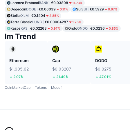
Lorenzo Protocol
BANK
€0.03808
11.73%
Dogecoin
DOGE
€0.06039
Sui
SUI
€0.5929
0.11%
0.67%
Stellar
XLM
€0.1404
2.85%
Terra Classic
LUNC
€0.00004287
1.26%
Kaspa
KAS
€0.02263
Ondo
ONDO
€0.3236
0.97%
0.85%
Im Trend
Ethereum
Cap
DODO
$1,905.62
$0.03207
$0.0275
2.07%
21.49%
47.01%
CoinMarketCap
Tokens
Modefi