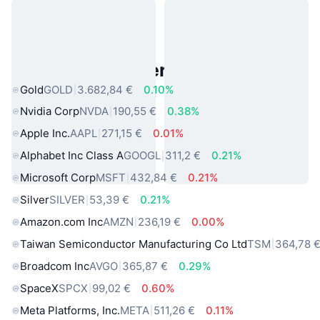
Beliebte reale Vermögenswerte
Gold
GOLD
3.682,84 €
0.10%
Nvidia Corp
NVDA
190,55 €
0.38%
Apple Inc.
AAPL
271,15 €
0.01%
Alphabet Inc Class A
GOOGL
311,2 €
0.21%
Microsoft Corp
MSFT
432,84 €
0.21%
Silver
SILVER
53,39 €
0.21%
Amazon.com Inc
AMZN
236,19 €
0.00%
Taiwan Semiconductor Manufacturing Co Ltd
TSM
364,78 
Broadcom Inc
AVGO
365,87 €
0.29%
SpaceX
SPCX
99,02 €
0.60%
Meta Platforms, Inc.
META
511,26 €
0.11%