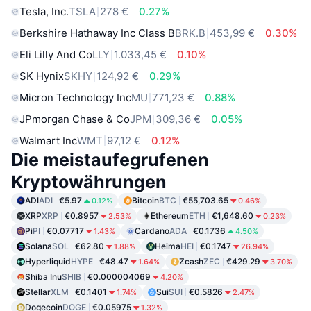
Tesla, Inc.
TSLA
278 €
0.27%
Berkshire Hathaway Inc Class B
BRK.B
453,99 €
0.30%
Eli Lilly And Co
LLY
1.033,45 €
0.10%
SK Hynix
SKHY
124,92 €
0.29%
Micron Technology Inc
MU
771,23 €
0.88%
JPmorgan Chase & Co
JPM
309,36 €
0.05%
Walmart Inc
WMT
97,12 €
0.12%
Die meistaufegrufenen
Kryptowährungen
ADI
ADI
€5.97
Bitcoin
BTC
€55,703.65
0.12%
0.46%
XRP
XRP
€0.8957
Ethereum
ETH
€1,648.60
2.53%
0.23%
Pi
PI
€0.07717
Cardano
ADA
€0.1736
1.43%
4.50%
Solana
SOL
€62.80
Heima
HEI
€0.1747
1.88%
26.94%
Hyperliquid
HYPE
€48.47
Zcash
ZEC
€429.29
1.64%
3.70%
Shiba Inu
SHIB
€0.000004069
4.20%
Stellar
XLM
€0.1401
Sui
SUI
€0.5826
1.74%
2.47%
Dogecoin
DOGE
€0.05975
1.32%