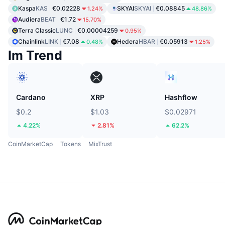
Kaspa
KAS
€0.02228
SKYAI
SKYAI
€0.08845
1.24%
48.86%
Audiera
BEAT
€1.72
15.70%
Terra Classic
LUNC
€0.00004259
0.95%
Chainlink
LINK
€7.08
Hedera
HBAR
€0.05913
0.48%
1.25%
Im Trend
Cardano
XRP
Hashflow
$0.2
$1.03
$0.02971
4.22%
2.81%
62.2%
CoinMarketCap
Tokens
MixTrust