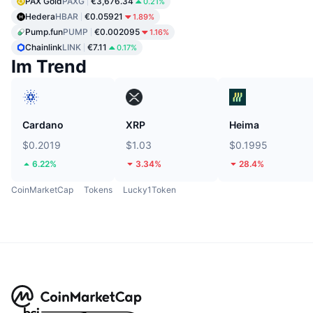
PAX Gold
PAXG
€3,676.34
0.21%
Hedera
HBAR
€0.05921
1.89%
Pump.fun
PUMP
€0.002095
1.16%
Chainlink
LINK
€7.11
0.17%
Im Trend
Cardano
XRP
Heima
$0.2019
$1.03
$0.1995
6.22%
3.34%
28.4%
CoinMarketCap
Tokens
Lucky1Token