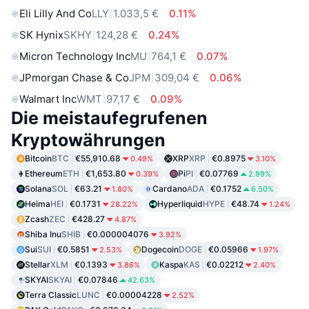
Eli Lilly And Co
LLY
1.033,5 €
0.11%
SK Hynix
SKHY
124,28 €
0.24%
Micron Technology Inc
MU
764,1 €
0.07%
JPmorgan Chase & Co
JPM
309,04 €
0.06%
Walmart Inc
WMT
97,17 €
0.09%
Die meistaufegrufenen
Kryptowährungen
Bitcoin
BTC
€55,910.68
XRP
XRP
€0.8975
0.49%
3.10%
Ethereum
ETH
€1,653.80
Pi
PI
€0.07769
0.39%
2.99%
Solana
SOL
€63.21
Cardano
ADA
€0.1752
1.80%
6.50%
Heima
HEI
€0.1731
Hyperliquid
HYPE
€48.74
28.22%
1.24%
Zcash
ZEC
€428.27
4.87%
Shiba Inu
SHIB
€0.000004076
3.92%
Sui
SUI
€0.5851
Dogecoin
DOGE
€0.05966
2.53%
1.97%
Stellar
XLM
€0.1393
Kaspa
KAS
€0.02212
3.86%
2.40%
SKYAI
SKYAI
€0.07846
42.63%
Terra Classic
LUNC
€0.00004228
2.52%