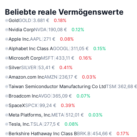
Beliebte reale Vermögenswerte
Gold
GOLD
3.681 €
0.18%
Nvidia Corp
NVDA
190,08 €
0.12%
Apple Inc.
AAPL
271 €
0.08%
Alphabet Inc Class A
GOOGL
311,05 €
0.15%
Microsoft Corp
MSFT
433,11 €
0.16%
Silver
SILVER
53,41 €
0.41%
Amazon.com Inc
AMZN
236,17 €
0.03%
Taiwan Semiconductor Manufacturing Co Ltd
TSM
362,68 
Broadcom Inc
AVGO
365,09 €
0.07%
SpaceX
SPCX
99,24 €
0.39%
Meta Platforms, Inc.
META
512,01 €
0.03%
Tesla, Inc.
TSLA
277,5 €
0.08%
Berkshire Hathaway Inc Class B
BRK.B
454,66 €
0.17%