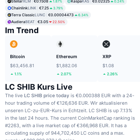
Stellar
XLM
€0.1508
Kaspa
KAS
€0.02325
1.87%
0.24%
Chainlink
LINK
€7.25
3.79%
Terra Classic
LUNC
€0.00004473
6.34%
Audiera
BEAT
€3.05
22.50%
Im Trend
Bitcoin
Ethereum
XRP
$63,456.81
$1,882.06
$1.08
1.1%
2.07%
2.26%
LC SHIB Kurs Live
The live
LC SHIB price today
is €0.000388 EUR with a 24-
hour trading volume of €126,636 EUR.
Wir aktualisieren
unseren LC-zu-EUR-Kurs in Echtzeit.
LC SHIB is up 7.13%
in the last 24 hours.
The current CoinMarketCap ranking is
#2263, with a live market cap of €366,968 EUR.
It has a
circulating supply of 944,702,450 LC coins
and a max.