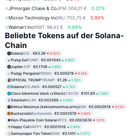
JPmorgan Chase & Co
JPM
304,01 €
0.27%
Micron Technology Inc
MU
703,75 €
5.90%
Walmart Inc
WMT
96,42 €
0.09%
Beliebte Tokens auf der Solana-
Chain
Solana
SOL
€63.28
0.02%
Pump.fun
PUMP
€0.001945
4.90%
Jupiter
JUP
€0.1708
1.66%
Pudgy Penguins
PENGU
€0.005278
0.14%
OFFICIAL TRUMP
TRUMP
€1.26
1.38%
Solama
SOLAMA
€0.000527
0.74%
Cisco tokenized stock (xStock)
CSCOX
€101.85
1.08%
Solanium
SLIM
€0.003266
0.08%
Kekius Maximus (kekiusmaximus.army)
KM
€0.0003918
0.13%
Buckazoids
Buckazoids
€0.0003578
0.90%
Non-Playable Coin Solana
NPCS
€0.0003674
1.61%
Happy Cat
HAPPY
€0.0001016
0.94%
Samsunspor Fan Token
SAM
€0.1451
5.07%