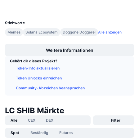
Anstehende Verkäufe
Finanzierungsraten
Lernen und verdienen
UCID
35560
Stichworte
Kalender
Memes
Solana Ecosystem
Doggone Doggerel
Alle anzeigen
Boost
ICO-Kalender
Weitere Informationen
Ereigniskalender
Gehört dir dieses Projekt?
Token-Info aktualisieren
Token Unlocks einreichen
Community-Abzeichen beanspruchen
LC SHIB Märkte
Alle
CEX
DEX
Filter
Spot
Beständig
Futures