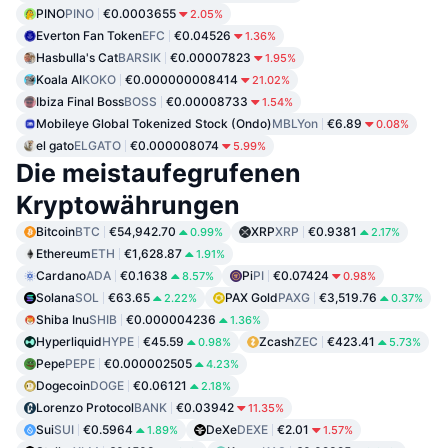
PINO
PINO
€0.0003655
2.05%
Everton Fan Token
EFC
€0.04526
1.36%
Hasbulla's Cat
BARSIK
€0.00007823
1.95%
Koala AI
KOKO
€0.000000008414
21.02%
Ibiza Final Boss
BOSS
€0.00008733
1.54%
Mobileye Global Tokenized Stock (Ondo)
MBLYon
€6.89
0.08%
el gato
ELGATO
€0.000008074
5.99%
Die meistaufegrufenen
Kryptowährungen
Bitcoin
BTC
€54,942.70
XRP
XRP
€0.9381
0.99%
2.17%
Ethereum
ETH
€1,628.87
1.91%
Cardano
ADA
€0.1638
Pi
PI
€0.07424
8.57%
0.98%
Solana
SOL
€63.65
PAX Gold
PAXG
€3,519.76
2.22%
0.37%
Shiba Inu
SHIB
€0.000004236
1.36%
Hyperliquid
HYPE
€45.59
Zcash
ZEC
€423.41
0.98%
5.73%
Pepe
PEPE
€0.000002505
4.23%
Dogecoin
DOGE
€0.06121
2.18%
Lorenzo Protocol
BANK
€0.03942
11.35%
Sui
SUI
€0.5964
DeXe
DEXE
€2.01
1.89%
1.57%