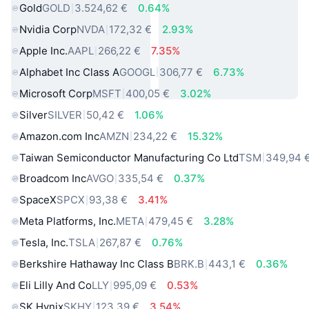
Gold
GOLD
3.524,62 €
0.64%
Nvidia Corp
NVDA
172,32 €
2.93%
Apple Inc.
AAPL
266,22 €
7.35%
Alphabet Inc Class A
GOOGL
306,77 €
6.73%
Microsoft Corp
MSFT
400,05 €
3.02%
Silver
SILVER
50,42 €
1.06%
Amazon.com Inc
AMZN
234,22 €
15.32%
Taiwan Semiconductor Manufacturing Co Ltd
TSM
349,94 
Broadcom Inc
AVGO
335,54 €
0.37%
SpaceX
SPCX
93,38 €
3.41%
Meta Platforms, Inc.
META
479,45 €
3.28%
Tesla, Inc.
TSLA
267,87 €
0.76%
Berkshire Hathaway Inc Class B
BRK.B
443,1 €
0.36%
Eli Lilly And Co
LLY
995,09 €
0.53%
SK Hynix
SKHY
123,39 €
3.54%