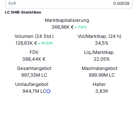
EUR
Im Trend
Krypto-ETFs
Lernen
CMC MCP
LC SHIB-Statistiken
Neu
Marktkapitalisierung
Bitcoin-ETFs
x402
News
366,96K €
7.12%
Krypto
Ethereum-ETFs
Volumen (24 Std.)
Vol/Marktkap. (24 h)
Akademie
126,63K €
34,5%
57.23%
Politik
FDV
Liq./Marktkap.
Technische Analyse
Forschung/Recherche
388,44K €
22.05%
Sport
Gesamtangebot
Maximalangebot
RSI
Videos
997,35M LC
999.99M LC
Finanzen
MACD
Umlaufangebot
Halter
Wörterbuch
944,7M LC
3,83K
Technologie
Website
Website
Derivate
Kampagnen
Soziale Medien
NFT
Überblick
Verträge
43Yakh...inpump
Airdrops
Explorer
solscan.io
NFT-Statistiken insgesamt
Liquidationen
Diamant-Prämien
Wallets