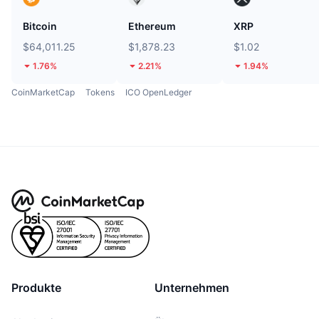
Bitcoin
Ethereum
XRP
$64,011.25
$1,878.23
$1.02
1.76%
2.21%
1.94%
CoinMarketCap
Tokens
ICO OpenLedger
Produkte
Unternehmen