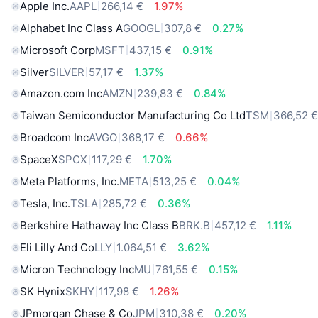
Apple Inc.
AAPL
266,14 €
1.97%
Alphabet Inc Class A
GOOGL
307,8 €
0.27%
Microsoft Corp
MSFT
437,15 €
0.91%
Silver
SILVER
57,17 €
1.37%
Amazon.com Inc
AMZN
239,83 €
0.84%
Taiwan Semiconductor Manufacturing Co Ltd
TSM
366,52 
Broadcom Inc
AVGO
368,17 €
0.66%
SpaceX
SPCX
117,29 €
1.70%
Meta Platforms, Inc.
META
513,25 €
0.04%
Tesla, Inc.
TSLA
285,72 €
0.36%
Berkshire Hathaway Inc Class B
BRK.B
457,12 €
1.11%
Eli Lilly And Co
LLY
1.064,51 €
3.62%
Micron Technology Inc
MU
761,55 €
0.15%
SK Hynix
SKHY
117,98 €
1.26%
JPmorgan Chase & Co
JPM
310,38 €
0.20%