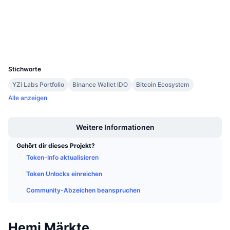
Anstehende Verkäufe
Explorer
etherscan.io
Finanzierungsraten
Lernen und verdienen
Wallets
Kalender
UCID
38159
Stichworte
ICO-Kalender
YZi Labs Portfolio
Binance Wallet IDO
Bitcoin Ecosystem
Ereigniskalender
Alle anzeigen
Boost
Weitere Informationen
Gehört dir dieses Projekt?
Token-Info aktualisieren
Token Unlocks einreichen
Community-Abzeichen beanspruchen
Hemi Märkte