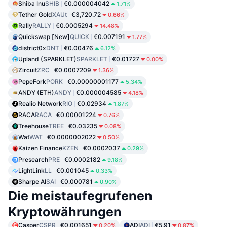
Shiba Inu
SHIB
€0.000004042
1.71%
Tether Gold
XAUt
€3,720.72
0.66%
Rally
RALLY
€0.0005294
14.48%
Quickswap [New]
QUICK
€0.007191
1.77%
district0x
DNT
€0.00476
6.12%
Upland (SPARKLET)
SPARKLET
€0.01727
0.00%
Zircuit
ZRC
€0.0007209
1.36%
PepeFork
PORK
€0.00000001177
5.34%
ANDY (ETH)
ANDY
€0.000004585
4.18%
Realio Network
RIO
€0.02934
1.87%
RACA
RACA
€0.00001224
0.76%
Treehouse
TREE
€0.03235
0.08%
Wat
WAT
€0.0000002022
0.50%
Kaizen Finance
KZEN
€0.0002037
0.29%
Presearch
PRE
€0.0002182
9.18%
LightLink
LL
€0.001045
0.33%
Sharpe AI
SAI
€0.000781
0.90%
Die meistaufegrufenen
Kryptowährungen
Casper
CSPR
€0.001651
ADI
ADI
€5.91
0.20%
0.87%