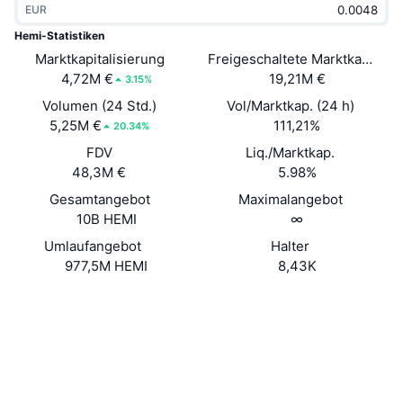
EUR
Im Trend
Krypto-ETFs
Lernen
CMC MCP
Hemi-Statistiken
Marktkapitalisierung
Neu
Freigeschaltete Marktkapitalis
Bitcoin-ETFs
x402
News
4,72M €
19,21M €
3.15%
Krypto
Ethereum-ETFs
Volumen (24 Std.)
Vol/Marktkap. (24 h)
Akademie
5,25M €
111,21%
20.34%
Politik
FDV
Liq./Marktkap.
Technische Analyse
Forschung/Recherche
48,3M €
5.98%
Sport
Gesamtangebot
Maximalangebot
RSI
Videos
10B HEMI
∞
Finanzen
MACD
Umlaufangebot
Halter
Wörterbuch
977,5M HEMI
8,43K
Technologie
Website
Website
Whitepaper
Derivate
Kampagnen
NFT
Soziale Medien
Überblick
Airdrops
NFT-Statistiken insgesamt
0xeb96...4f484d
Verträge
Liquidationen
Diamant-Prämien