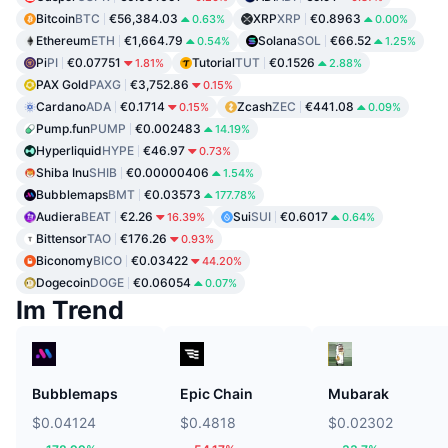
Bitcoin
BTC
€56,384.03
XRP
XRP
€0.8963
0.63%
0.00%
Ethereum
ETH
€1,664.79
Solana
SOL
€66.52
0.54%
1.25%
Pi
PI
€0.07751
Tutorial
TUT
€0.1526
1.81%
2.88%
PAX Gold
PAXG
€3,752.86
0.15%
Cardano
ADA
€0.1714
Zcash
ZEC
€441.08
0.15%
0.09%
Pump.fun
PUMP
€0.002483
14.19%
Hyperliquid
HYPE
€46.97
0.73%
Shiba Inu
SHIB
€0.00000406
1.54%
Bubblemaps
BMT
€0.03573
177.78%
Audiera
BEAT
€2.26
Sui
SUI
€0.6017
16.39%
0.64%
Bittensor
TAO
€176.26
0.93%
Biconomy
BICO
€0.03422
44.20%
Dogecoin
DOGE
€0.06054
0.07%
Im Trend
Bubblemaps
Epic Chain
Mubarak
$0.04124
$0.4818
$0.02302