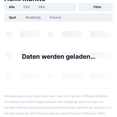
Alle
CEX
DEX
Filter
Spot
Beständig
Futures
Daten werden geladen…
Haftungsausschluss: Diese Seite kann Links von Partnern (Affiliate) enthalten.
CoinMarketCap erhält möglicherweise eine Vergütung, wenn du Links von
Partnern (Affiliate) besuchst und bestimmte Aktionen durchführst, darunter z. B.
die Anmeldung bei und Transaktionen auf diesen Partner-Plattformen. Bitte