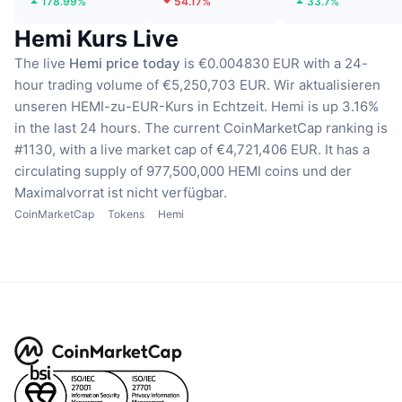
178.99%
54.17%
33.7%
Hemi Kurs Live
The live
Hemi price today
is €0.004830 EUR with a 24-
hour trading volume of €5,250,703 EUR.
Wir aktualisieren
unseren HEMI-zu-EUR-Kurs in Echtzeit.
Hemi is up 3.16%
in the last 24 hours.
The current CoinMarketCap ranking is
#1130, with a live market cap of €4,721,406 EUR.
It has a
circulating supply of 977,500,000 HEMI coins
und der
Maximalvorrat ist nicht verfügbar.
CoinMarketCap
Tokens
Hemi