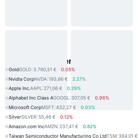
Beliebte reale Vermögenswerte
Gold
GOLD
3.760,51 €
0.05%
Nvidia Corp
NVDA
193,66 €
2.27%
Apple Inc.
AAPL
271,06 €
0.29%
Alphabet Inc Class A
GOOGL
307,05 €
0.96%
Microsoft Corp
MSFT
432,27 €
0.03%
Silver
SILVER
55,46 €
0.12%
Amazon.com Inc
AMZN
237,41 €
0.82%
Taiwan Semiconductor Manufacturing Co Ltd
TSM
364,01 €