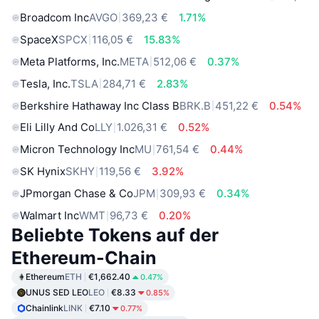
Broadcom Inc
AVGO
369,23 €
1.71%
SpaceX
SPCX
116,05 €
15.83%
Meta Platforms, Inc.
META
512,06 €
0.37%
Tesla, Inc.
TSLA
284,71 €
2.83%
Berkshire Hathaway Inc Class B
BRK.B
451,22 €
0.54%
Eli Lilly And Co
LLY
1.026,31 €
0.52%
Micron Technology Inc
MU
761,54 €
0.44%
SK Hynix
SKHY
119,56 €
3.92%
JPmorgan Chase & Co
JPM
309,93 €
0.34%
Walmart Inc
WMT
96,73 €
0.20%
Beliebte Tokens auf der
Ethereum-Chain
Ethereum
ETH
€1,662.40
0.47%
UNUS SED LEO
LEO
€8.33
0.85%
Chainlink
LINK
€7.10
0.77%