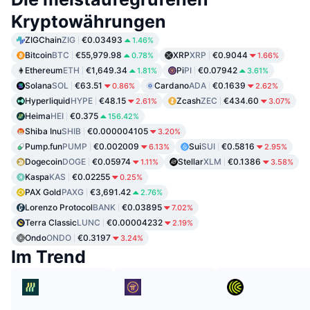
Kryptowährungen
ZIGChain
ZIG
€0.03493
1.46%
Bitcoin
BTC
€55,979.98
XRP
XRP
€0.9044
0.78%
1.66%
Ethereum
ETH
€1,649.34
Pi
PI
€0.07942
1.81%
3.61%
Solana
SOL
€63.51
Cardano
ADA
€0.1639
0.86%
2.62%
Hyperliquid
HYPE
€48.15
Zcash
ZEC
€434.60
2.61%
3.07%
Heima
HEI
€0.375
156.42%
Shiba Inu
SHIB
€0.000004105
3.20%
Pump.fun
PUMP
€0.002009
Sui
SUI
€0.5816
6.13%
2.95%
Dogecoin
DOGE
€0.05974
Stellar
XLM
€0.1386
1.11%
3.58%
Kaspa
KAS
€0.02255
0.25%
PAX Gold
PAXG
€3,691.42
2.76%
Lorenzo Protocol
BANK
€0.03895
7.02%
Terra Classic
LUNC
€0.00004232
2.19%
Ondo
ONDO
€0.3197
3.24%
Im Trend