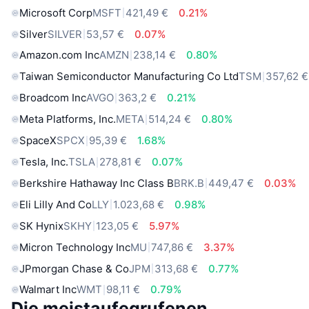
Microsoft Corp
MSFT
421,49 €
0.21%
Silver
SILVER
53,57 €
0.07%
Amazon.com Inc
AMZN
238,14 €
0.80%
Taiwan Semiconductor Manufacturing Co Ltd
TSM
357,62 €
Broadcom Inc
AVGO
363,2 €
0.21%
Meta Platforms, Inc.
META
514,24 €
0.80%
SpaceX
SPCX
95,39 €
1.68%
Tesla, Inc.
TSLA
278,81 €
0.07%
Berkshire Hathaway Inc Class B
BRK.B
449,47 €
0.03%
Eli Lilly And Co
LLY
1.023,68 €
0.98%
SK Hynix
SKHY
123,05 €
5.97%
Micron Technology Inc
MU
747,86 €
3.37%
JPmorgan Chase & Co
JPM
313,68 €
0.77%
Walmart Inc
WMT
98,11 €
0.79%
Die meistaufegrufenen