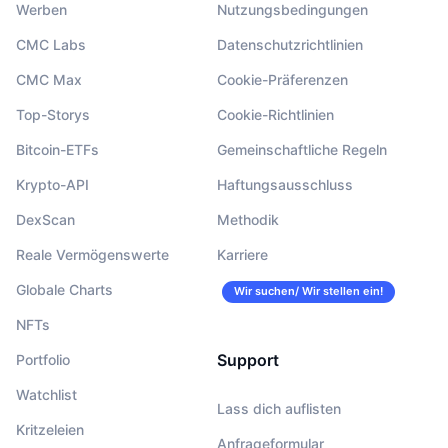
Werben
Nutzungsbedingungen
CMC Labs
Datenschutzrichtlinien
CMC Max
Cookie-Präferenzen
Top-Storys
Cookie-Richtlinien
Bitcoin-ETFs
Gemeinschaftliche Regeln
Krypto-API
Haftungsausschluss
DexScan
Methodik
Reale Vermögenswerte
Karriere
Globale Charts
Wir suchen/ Wir stellen ein!
NFTs
Support
Portfolio
Watchlist
Lass dich auflisten
Kritzeleien
Anfrageformular