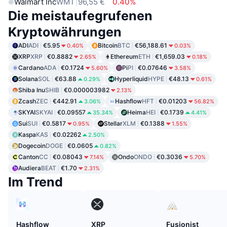
Walmart Inc
WMT
96,55 €
0.40%
Die meistaufegrufenen
Kryptowährungen
ADI
ADI
€5.95
Bitcoin
BTC
€56,188.61
0.40%
0.03%
XRP
XRP
€0.8882
Ethereum
ETH
€1,659.03
2.65%
0.18%
Cardano
ADA
€0.1724
Pi
PI
€0.07646
5.60%
3.58%
Solana
SOL
€63.88
Hyperliquid
HYPE
€48.13
0.29%
0.61%
Shiba Inu
SHIB
€0.000003982
2.13%
Zcash
ZEC
€442.91
Hashflow
HFT
€0.01203
3.06%
56.82%
SKYAI
SKYAI
€0.09557
Heima
HEI
€0.1739
35.34%
4.41%
Sui
SUI
€0.5817
Stellar
XLM
€0.1388
0.95%
1.55%
Kaspa
KAS
€0.02262
2.50%
Dogecoin
DOGE
€0.0605
0.82%
Canton
CC
€0.08043
Ondo
ONDO
€0.3036
7.14%
5.70%
Audiera
BEAT
€1.70
2.31%
Im Trend
Hashflow
XRP
Fusionist