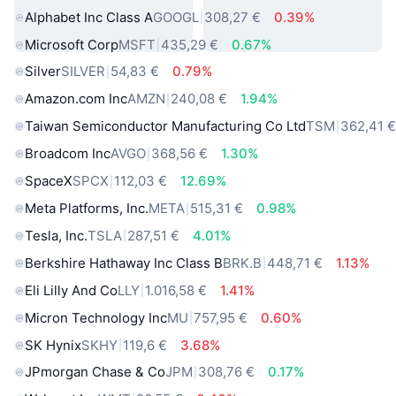
Alphabet Inc Class A
GOOGL
308,27 €
0.39%
Microsoft Corp
MSFT
435,29 €
0.67%
Silver
SILVER
54,83 €
0.79%
Amazon.com Inc
AMZN
240,08 €
1.94%
Taiwan Semiconductor Manufacturing Co Ltd
TSM
362,41 
Broadcom Inc
AVGO
368,56 €
1.30%
SpaceX
SPCX
112,03 €
12.69%
Meta Platforms, Inc.
META
515,31 €
0.98%
Tesla, Inc.
TSLA
287,51 €
4.01%
Berkshire Hathaway Inc Class B
BRK.B
448,71 €
1.13%
Eli Lilly And Co
LLY
1.016,58 €
1.41%
Micron Technology Inc
MU
757,95 €
0.60%
SK Hynix
SKHY
119,6 €
3.68%
JPmorgan Chase & Co
JPM
308,76 €
0.17%