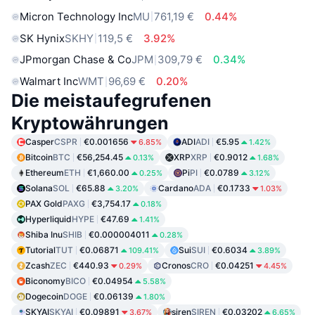
Micron Technology Inc
MU
761,19 €
0.44%
SK Hynix
SKHY
119,5 €
3.92%
JPmorgan Chase & Co
JPM
309,79 €
0.34%
Walmart Inc
WMT
96,69 €
0.20%
Die meistaufegrufenen
Kryptowährungen
Casper
CSPR
€0.001656
ADI
ADI
€5.95
6.85%
1.42%
Bitcoin
BTC
€56,254.45
XRP
XRP
€0.9012
0.13%
1.68%
Ethereum
ETH
€1,660.00
Pi
PI
€0.0789
0.25%
3.12%
Solana
SOL
€65.88
Cardano
ADA
€0.1733
3.20%
1.03%
PAX Gold
PAXG
€3,754.17
0.18%
Hyperliquid
HYPE
€47.69
1.41%
Shiba Inu
SHIB
€0.000004011
0.28%
Tutorial
TUT
€0.06871
Sui
SUI
€0.6034
109.41%
3.89%
Zcash
ZEC
€440.93
Cronos
CRO
€0.04251
0.29%
4.45%
Biconomy
BICO
€0.04954
5.58%
Dogecoin
DOGE
€0.06139
1.80%
SKYAI
SKYAI
€0.09891
siren
SIREN
€0.03202
3.67%
6.65%