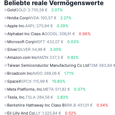
Beliebte reale Vermögenswerte
Gold
GOLD
3.755,58 €
2.07%
Nvidia Corp
NVDA
193,57 €
2.27%
Apple Inc.
AAPL
270,94 €
0.29%
Alphabet Inc Class A
GOOGL
306,91 €
0.96%
Microsoft Corp
MSFT
432,07 €
0.03%
Silver
SILVER
54,99 €
3.05%
Amazon.com Inc
AMZN
237,3 €
0.82%
Taiwan Semiconductor Manufacturing Co Ltd
TSM
363,84 
Broadcom Inc
AVGO
369,06 €
1.71%
SpaceX
SPCX
115,99 €
15.83%
Meta Platforms, Inc.
META
511,82 €
0.37%
Tesla, Inc.
TSLA
284,58 €
2.83%
Berkshire Hathaway Inc Class B
BRK.B
451,01 €
0.54%
Eli Lilly And Co
LLY
1.025,84 €
0.52%