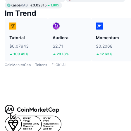
Kaspa
KAS
€0.02315
1.60%
Im Trend
Tutorial
Audiera
Momentum
$0.07943
$2.71
$0.2068
109.45%
29.13%
12.63%
CoinMarketCap
Tokens
FLOKI AI