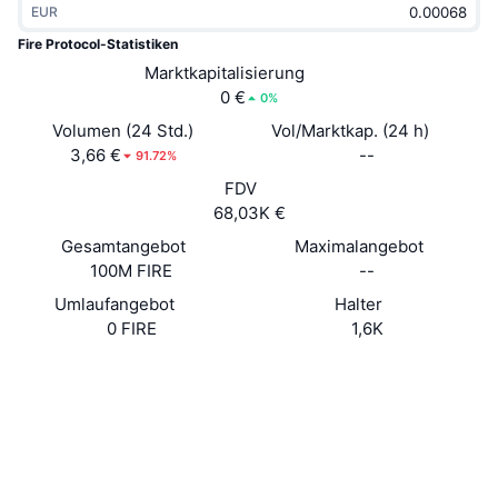
EUR
Im Trend
Krypto-ETFs
Lernen
CMC MCP
Fire Protocol-Statistiken
Neu
Marktkapitalisierung
Bitcoin-ETFs
x402
News
0 €
0%
Krypto
Ethereum-ETFs
Volumen (24 Std.)
Vol/Marktkap. (24 h)
Akademie
3,66 €
--
91.72%
Politik
FDV
Technische Analyse
Forschung/Recherche
68,03K €
Sport
Gesamtangebot
Maximalangebot
RSI
Videos
100M FIRE
--
Finanzen
MACD
Umlaufangebot
Halter
Wörterbuch
0 FIRE
1,6K
Technologie
Website
Website
Derivate
Kampagnen
NFT
Soziale Medien
Überblick
Airdrops
Verträge
NFT-Statistiken insgesamt
0xF921...3d2D43
Liquidationen
2.7
Diamant-Prämien
Bewertung (CertiK)