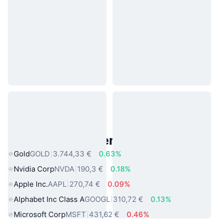
Beliebte reale Vermögenswerte
Gold
GOLD
3.744,33 €
0.63%
Nvidia Corp
NVDA
190,3 €
0.18%
Apple Inc.
AAPL
270,74 €
0.09%
Alphabet Inc Class A
GOOGL
310,72 €
0.13%
Microsoft Corp
MSFT
431,62 €
0.46%