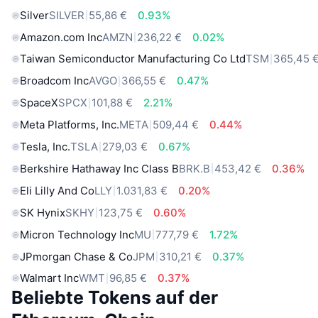
Silver
SILVER
55,86 €
0.93%
Amazon.com Inc
AMZN
236,22 €
0.02%
Taiwan Semiconductor Manufacturing Co Ltd
TSM
365,45 
Broadcom Inc
AVGO
366,55 €
0.47%
SpaceX
SPCX
101,88 €
2.21%
Meta Platforms, Inc.
META
509,44 €
0.44%
Tesla, Inc.
TSLA
279,03 €
0.67%
Berkshire Hathaway Inc Class B
BRK.B
453,42 €
0.36%
Eli Lilly And Co
LLY
1.031,83 €
0.20%
SK Hynix
SKHY
123,75 €
0.60%
Micron Technology Inc
MU
777,79 €
1.72%
JPmorgan Chase & Co
JPM
310,21 €
0.37%
Walmart Inc
WMT
96,85 €
0.37%
Beliebte Tokens auf der