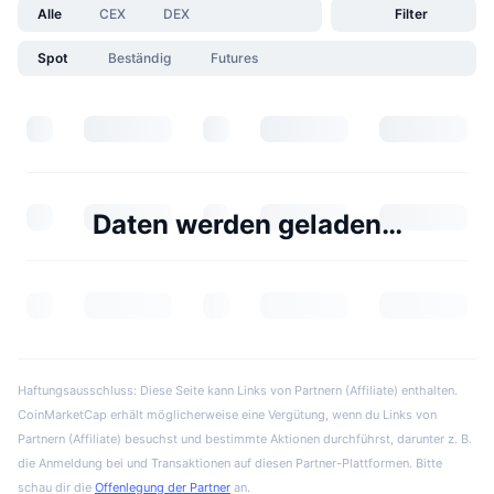
Alle
CEX
DEX
Filter
Spot
Beständig
Futures
Daten werden geladen…
Haftungsausschluss: Diese Seite kann Links von Partnern (Affiliate) enthalten.
CoinMarketCap erhält möglicherweise eine Vergütung, wenn du Links von
Partnern (Affiliate) besuchst und bestimmte Aktionen durchführst, darunter z. B.
die Anmeldung bei und Transaktionen auf diesen Partner-Plattformen. Bitte
schau dir die
Offenlegung der Partner
an.