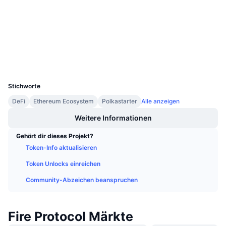
Prüfungen
Anstehende Verkäufe
Finanzierungsraten
Lernen und verdienen
etherscan.io
Explorer
Kalender
Wallets
UCID
ICO-Kalender
8129
Stichworte
Ereigniskalender
DeFi
Ethereum Ecosystem
Polkastarter
Alle anzeigen
Weitere Informationen
Gehört dir dieses Projekt?
Token-Info aktualisieren
Token Unlocks einreichen
Community-Abzeichen beanspruchen
Fire Protocol Märkte