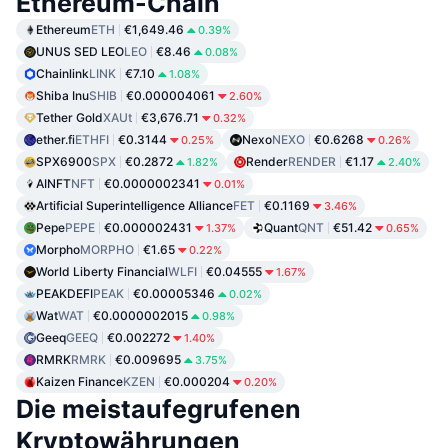
Ethereum-Chain
Ethereum
ETH
€1,649.46
0.39%
UNUS SED LEO
LEO
€8.46
0.08%
Chainlink
LINK
€7.10
1.08%
Shiba Inu
SHIB
€0.000004061
2.60%
Tether Gold
XAUt
€3,676.71
0.32%
ether.fi
ETHFI
€0.3144
Nexo
NEXO
€0.6268
0.25%
0.26%
SPX6900
SPX
€0.2872
Render
RENDER
€1.17
1.82%
2.40%
AINFT
NFT
€0.0000002341
0.01%
Artificial Superintelligence Alliance
FET
€0.1169
3.46%
Pepe
PEPE
€0.000002431
Quant
QNT
€51.42
1.37%
0.65%
Morpho
MORPHO
€1.65
0.22%
World Liberty Financial
WLFI
€0.04555
1.67%
PEAKDEFI
PEAK
€0.00005346
0.02%
Wat
WAT
€0.0000002015
0.98%
Geeq
GEEQ
€0.002272
1.40%
RMRK
RMRK
€0.009695
3.75%
Kaizen Finance
KZEN
€0.000204
0.20%
Die meistaufegrufenen
Kryptowährungen