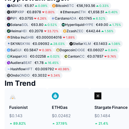
ADI
ADI
€5.97
Bitcoin
BTC
€56,193.56
0.09%
0.33%
XRP
XRP
€0.8978
Ethereum
ETH
€1,658.51
0.80%
0.40%
Pi
PI
€0.0755
Cardano
ADA
€0.1745
4.26%
6.52%
Solana
SOL
€63.80
Hyperliquid
HYPE
€49.00
0.52%
1.75%
Heima
HEI
€0.2078
Zcash
ZEC
€442.44
33.72%
1.56%
Shiba Inu
SHIB
€0.000004016
1.89%
SKYAI
SKYAI
€0.09092
Stellar
XLM
€0.1403
28.03%
1.08%
Sui
SUI
€0.5847
Dogecoin
DOGE
€0.06027
0.38%
0.84%
Kaspa
KAS
€0.02258
Canton
CC
€0.07857
0.02%
9.74%
Audiera
BEAT
€1.78
16.45%
Hashflow
HFT
€0.009792
40.98%
Ondo
ONDO
€0.3032
5.34%
Im Trend
Fusionist
ETHGas
Stargate Finance
$0.143
$0.02462
$0.1484
89.82%
37.19%
21.4%