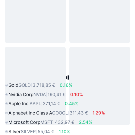
Beliebte reale Vermögenswerte
Gold
GOLD
3.718,85 €
0.16%
Nvidia Corp
NVDA
190,41 €
0.10%
Apple Inc.
AAPL
271,14 €
0.45%
Alphabet Inc Class A
GOOGL
311,43 €
1.29%
Microsoft Corp
MSFT
432,97 €
2.54%
Silver
SILVER
55,04 €
1.10%