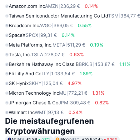
Amazon.com Inc
AMZN
236,29 €
0.14%
Taiwan Semiconductor Manufacturing Co Ltd
TSM
364,77 
Broadcom Inc
AVGO
366,05 €
0.55%
SpaceX
SPCX
99,31 €
6.14%
Meta Platforms, Inc.
META
511,29 €
0.19%
Tesla, Inc.
TSLA
278,07 €
0.63%
Berkshire Hathaway Inc Class B
BRK.B
453,87 €
1.11%
Eli Lilly And Co
LLY
1.033,54 €
1.89%
SK Hynix
SKHY
125,04 €
4.97%
Micron Technology Inc
MU
772,21 €
1.31%
JPmorgan Chase & Co
JPM
309,48 €
0.82%
Walmart Inc
WMT
97,13 €
0.24%
Die meistaufegrufenen
Kryptowährungen
ADI
ADI
€5.98
Bitcoin
BTC
€55,852.45
0.17%
0.36%