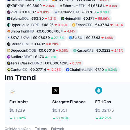
XRP
XRP
€0.8899
Ethereum
ETH
€1,651.84
2.16%
0.14%
Pi
PI
€0.07607
Cardano
ADA
€0.1763
3.63%
8.06%
Solana
SOL
€63.30
Heima
HEI
€0.171
1.21%
55.06%
Hyperliquid
HYPE
€48.26
Zcash
ZEC
€437.84
0.85%
0.45%
Shiba Inu
SHIB
€0.000004004
4.14%
SKYAI
SKYAI
€0.08039
Sui
SUI
€0.5843
27.16%
1.48%
Stellar
XLM
€0.1402
0.28%
Dogecoin
DOGE
€0.06015
Kaspa
KAS
€0.0222
0.36%
2.15%
Audiera
BEAT
€1.76
1.71%
Terra Classic
LUNC
€0.00004265
0.77%
Canton
CC
€0.07714
Chainlink
LINK
€7.10
12.25%
0.24%
Im Trend
Fusionist
Stargate Finance
ETHGas
$0.1239
$0.1551
$0.02475
73.82%
27.98%
42.25%
CoinMarketCap
Tokens
Fabwelt