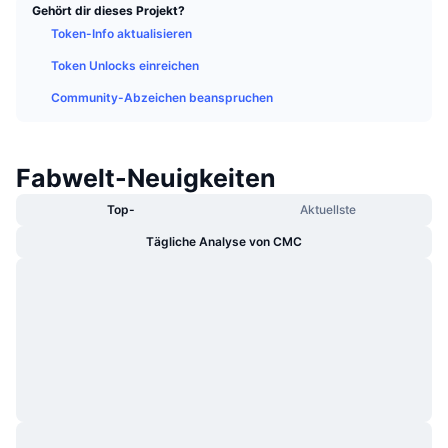
Gehört dir dieses Projekt?
Im Trend
Krypto-ETFs
Lernen
CMC MCP
Token-Info aktualisieren
Neu
Bitcoin-ETFs
Token Unlocks einreichen
x402
News
Community-Abzeichen beanspruchen
Krypto
Ethereum-ETFs
Akademie
Politik
Fabwelt-Neuigkeiten
Technische Analyse
Forschung/Recherche
Sport
Top-
Aktuellste
RSI
Videos
Tägliche Analyse von CMC
Finanzen
MACD
Wörterbuch
Technologie
Derivate
Kampagnen
NFT
Überblick
Airdrops
NFT-Statistiken insgesamt
Liquidationen
Diamant-Prämien