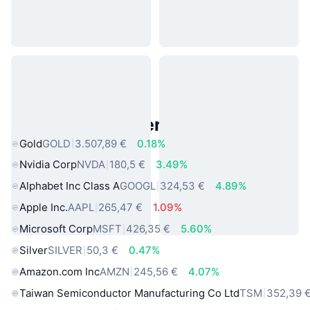
Beliebte reale Vermögenswerte
Gold
GOLD
3.507,89 €
0.18%
Nvidia Corp
NVDA
180,5 €
3.49%
Alphabet Inc Class A
GOOGL
324,53 €
4.89%
Apple Inc.
AAPL
265,47 €
1.09%
Microsoft Corp
MSFT
426,35 €
5.60%
Silver
SILVER
50,3 €
0.47%
Amazon.com Inc
AMZN
245,56 €
4.07%
Taiwan Semiconductor Manufacturing Co Ltd
TSM
352,39 