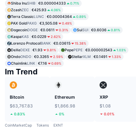
Shiba Inu
SHIB
€0.000004333
0.71%
Zcash
ZEC
€425.93
4.06%
Terra Classic
LUNC
€0.00004364
0.89%
PAX Gold
PAXG
€3,505.08
0.49%
Dogecoin
DOGE
€0.0611
Sui
SUI
€0.6036
0.31%
0.81%
Kaspa
KAS
€0.0229
2.62%
Lorenzo Protocol
BANK
€0.03615
15.38%
DeXe
DEXE
€1.93
Pepe
PEPE
€0.000002543
9.81%
1.03%
Ondo
ONDO
€0.3265
Stellar
XLM
€0.1491
2.59%
1.33%
Chainlink
LINK
€7.16
0.69%
Im Trend
Bitcoin
Ethereum
XRP
$63,767.83
$1,866.98
$1.08
0.83%
0%
0.01%
CoinMarketCap
Tokens
EXNT