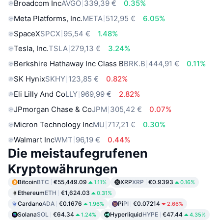
Broadcom Inc
AVGO
339,39 €
0.35%
Meta Platforms, Inc.
META
512,95 €
6.05%
SpaceX
SPCX
95,54 €
1.48%
Tesla, Inc.
TSLA
279,13 €
3.24%
Berkshire Hathaway Inc Class B
BRK.B
444,91 €
0.11%
SK Hynix
SKHY
123,85 €
0.82%
Eli Lilly And Co
LLY
969,99 €
2.82%
JPmorgan Chase & Co
JPM
305,42 €
0.07%
Micron Technology Inc
MU
717,21 €
0.30%
Walmart Inc
WMT
96,19 €
0.44%
Die meistaufegrufenen
Kryptowährungen
Bitcoin
BTC
€55,449.09
XRP
XRP
€0.9393
1.11%
0.16%
Ethereum
ETH
€1,624.03
0.31%
Cardano
ADA
€0.1676
Pi
PI
€0.07214
1.96%
2.66%
Solana
SOL
€64.34
Hyperliquid
HYPE
€47.44
1.24%
4.35%