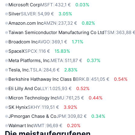
Microsoft Corp
MSFT
432,1 €
0.03%
Silver
SILVER
54,99 €
3.05%
Amazon.com Inc
AMZN
237,32 €
0.82%
Taiwan Semiconductor Manufacturing Co Ltd
TSM
363,88 
Broadcom Inc
AVGO
369,1 €
1.71%
SpaceX
SPCX
116 €
15.83%
Meta Platforms, Inc.
META
511,87 €
0.37%
Tesla, Inc.
TSLA
284,6 €
2.83%
Berkshire Hathaway Inc Class B
BRK.B
451,05 €
0.54%
Eli Lilly And Co
LLY
1.025,93 €
0.52%
Micron Technology Inc
MU
761,25 €
0.44%
SK Hynix
SKHY
119,51 €
3.92%
JPmorgan Chase & Co
JPM
309,82 €
0.34%
Walmart Inc
WMT
96,69 €
0.20%
Die meistaufegrufenen