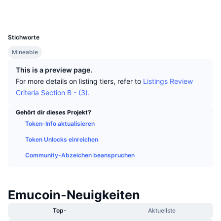
Top-Händler
Artikel
Börsenzuflüsse/-abflüsse
DEX API
Umrechner
Explorer
cryptexplorer.com
Ranglisten
Spot
UCID
208
Stimmung
Unternehmen
Newsletter
Indikatoren
Im Trend
Derivate
Stichworte
Preise
Mineable
CMC Launch
Demnächst
Angst-und-Gier-Index.
This is a preview page.
Ressourcen
CMC Labs
Zuletzt hinzugefügt
Altcoin-Saison-Index
For more details on listing tiers, refer to
Listings Review
Criteria Section B - (3).
CMC Max
Gewinner & Verlierer
Indikatoren für den Marktzyklus
Dokumentation
Gehört dir dieses Projekt?
Top-Storys
Token-Info aktualisieren
Am häufigsten aufgerufen
Bitcoin-Dominanz
FAQ
Token Unlocks einreichen
Telegram-Bot
Stimmung der Community
CoinMarketCap 20 Index
Community-Abzeichen beanspruchen
KI-Integrationen
Werben
Chain-Ranking
CoinMarketCap 100 Index
CMC Agenten-Hub
Emucoin-Neuigkeiten
Prognosemärkte
ETF-Kapitalflüsse
Website-Widgets
Top-
Aktuellste
Fähigkeiten-Marktplatz