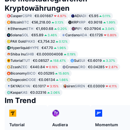
Kryptowährungen
Casper
CSPR
€0.001667
ADI
ADI
€5.95
4.97%
0.11%
Bitcoin
BTC
€56,218.00
XRP
XRP
€0.9018
0.13%
1.99%
Ethereum
ETH
€1,660.68
Pi
PI
€0.07904
0.20%
3.04%
Solana
SOL
€65.89
Cardano
ADA
€0.1726
3.46%
0.80%
PAX Gold
PAXG
€3,754.32
0.12%
Hyperliquid
HYPE
€47.70
1.96%
Shiba Inu
SHIB
€0.000004008
0.19%
Tutorial
TUT
€0.08527
Sui
SUI
€0.6019
158.47%
3.37%
Zcash
ZEC
€440.84
Cronos
CRO
€0.04285
0.16%
2.87%
Biconomy
BICO
€0.05295
15.60%
Dogecoin
DOGE
€0.06134
1.66%
SKYAI
SKYAI
€0.1017
siren
SIREN
€0.03009
3.15%
4.11%
Kaspa
KAS
€0.02316
2.06%
Im Trend
Tutorial
Audiera
Momentum