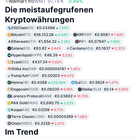
Walmart Inc
WMT
97,79 €
0.49%
Die meistaufegrufenen
Kryptowährungen
ZIGChain
ZIG
€0.03496
1.55%
Bitcoin
BTC
€56,102.28
XRP
XRP
€0.9081
0.94%
1.64%
Ethereum
ETH
€1,654.32
Pi
PI
€0.07947
2.18%
7.09%
Solana
SOL
€63.82
Cardano
ADA
€0.1637
0.44%
2.32%
Hyperliquid
HYPE
€48.39
3.23%
Zcash
ZEC
€437.34
2.62%
Shiba Inu
SHIB
€0.000004161
1.45%
Pump.fun
PUMP
€0.00203
6.01%
Heima
HEI
€0.4368
Sui
SUI
€0.5924
255.80%
1.27%
Dogecoin
DOGE
€0.06035
Stellar
XLM
€0.14
0.16%
3.00%
Lorenzo Protocol
BANK
€0.03862
10.73%
PAX Gold
PAXG
€3,690.70
2.53%
Kaspa
KAS
€0.02259
0.71%
Terra Classic
LUNC
€0.00004299
1.06%
Ondo
ONDO
€0.3238
2.21%
Im Trend