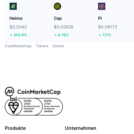
Heima
Cap
Pi
$0.5042
$0.02928
$0.09173
255.9%
6.76%
7.11%
CoinMarketCap
Tokens
Eminer
Produkte
Unternehmen