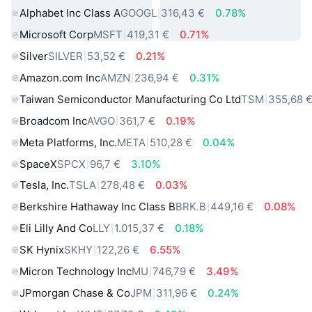
Alphabet Inc Class A
GOOGL
316,43 €
0.78%
Microsoft Corp
MSFT
419,31 €
0.71%
Silver
SILVER
53,52 €
0.21%
Amazon.com Inc
AMZN
236,94 €
0.31%
Taiwan Semiconductor Manufacturing Co Ltd
TSM
355,68 
Broadcom Inc
AVGO
361,7 €
0.19%
Meta Platforms, Inc.
META
510,28 €
0.04%
SpaceX
SPCX
96,7 €
3.10%
Tesla, Inc.
TSLA
278,48 €
0.03%
Berkshire Hathaway Inc Class B
BRK.B
449,16 €
0.08%
Eli Lilly And Co
LLY
1.015,37 €
0.18%
SK Hynix
SKHY
122,26 €
6.55%
Micron Technology Inc
MU
746,79 €
3.49%
JPmorgan Chase & Co
JPM
311,96 €
0.24%