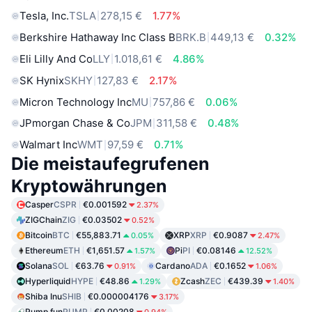
Tesla, Inc.
TSLA
278,15 €
1.77%
Berkshire Hathaway Inc Class B
BRK.B
449,13 €
0.32%
Eli Lilly And Co
LLY
1.018,61 €
4.86%
SK Hynix
SKHY
127,83 €
2.17%
Micron Technology Inc
MU
757,86 €
0.06%
JPmorgan Chase & Co
JPM
311,58 €
0.48%
Walmart Inc
WMT
97,59 €
0.71%
Die meistaufegrufenen
Kryptowährungen
Casper
CSPR
€0.001592
2.37%
ZIGChain
ZIG
€0.03502
0.52%
Bitcoin
BTC
€55,883.71
XRP
XRP
€0.9087
0.05%
2.47%
Ethereum
ETH
€1,651.57
Pi
PI
€0.08146
1.57%
12.52%
Solana
SOL
€63.76
Cardano
ADA
€0.1652
0.91%
1.06%
Hyperliquid
HYPE
€48.86
Zcash
ZEC
€439.39
1.29%
1.40%
Shiba Inu
SHIB
€0.000004176
3.17%
Pump.fun
PUMP
€0.00208