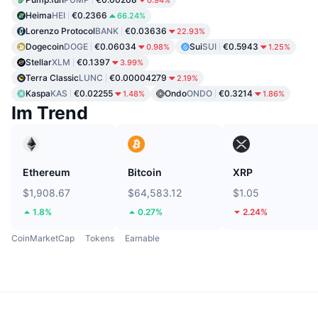
0.94%
Heima
HEI
€0.2366
66.24%
Lorenzo Protocol
BANK
€0.03636
22.93%
Dogecoin
DOGE
€0.06034
Sui
SUI
€0.5943
0.98%
1.25%
Stellar
XLM
€0.1397
3.99%
Terra Classic
LUNC
€0.00004279
2.19%
Kaspa
KAS
€0.02255
Ondo
ONDO
€0.3214
1.48%
1.86%
Im Trend
Ethereum
Bitcoin
XRP
$1,908.67
$64,583.12
$1.05
1.8%
0.27%
2.24%
CoinMarketCap
Tokens
Earnable