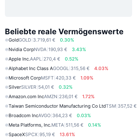
Beliebte reale Vermögenswerte
Gold
GOLD
3.719,61 €
0.30%
Nvidia Corp
NVDA
190,93 €
3.43%
Apple Inc.
AAPL
270,4 €
0.52%
Alphabet Inc Class A
GOOGL
315,56 €
4.03%
Microsoft Corp
MSFT
420,33 €
1.09%
Silver
SILVER
54,01 €
0.32%
Amazon.com Inc
AMZN
236,01 €
1.72%
Taiwan Semiconductor Manufacturing Co Ltd
TSM
357,52 €
Broadcom Inc
AVGO
364,23 €
0.03%
Meta Platforms, Inc.
META
511,56 €
0.14%
SpaceX
SPCX
95,19 €
13.61%