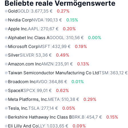
Beliebte reale Vermögenswerte
Gold
GOLD
3.677,35 €
0.27%
Nvidia Corp
NVDA
190,13 €
0.15%
Apple Inc.
AAPL
270,67 €
0.20%
Alphabet Inc Class A
GOOGL
310,56 €
0.00%
Microsoft Corp
MSFT
432,99 €
0.19%
Silver
SILVER
53,36 €
0.49%
Amazon.com Inc
AMZN
235,91 €
0.13%
Taiwan Semiconductor Manufacturing Co Ltd
TSM
363,12 €
Broadcom Inc
AVGO
364,86 €
0.01%
SpaceX
SPCX
99,01 €
0.62%
Meta Platforms, Inc.
META
510,38 €
0.29%
Tesla, Inc.
TSLA
277,14 €
0.05%
Berkshire Hathaway Inc Class B
BRK.B
454,7 €
0.15%
Eli Lilly And Co
LLY
1.033,65 €
0.09%