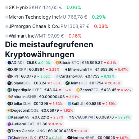
SK Hynix
SKHY
124,65 €
0.06%
Micron Technology Inc
MU
766,78 €
0.29%
JPmorgan Chase & Co
JPM
308,97 €
0.08%
Walmart Inc
WMT
97,09 €
0.16%
Die meistaufegrufenen
Kryptowährungen
ADI
ADI
€5.98
Bitcoin
BTC
€55,899.87
0.10%
0.41%
XRP
XRP
€0.8964
Ethereum
ETH
€1,653.66
3.29%
0.47%
Pi
PI
€0.0778
Cardano
ADA
€0.1753
3.02%
6.38%
Solana
SOL
€63.24
Heima
HEI
€0.1754
1.85%
26.48%
Hyperliquid
HYPE
€48.64
Zcash
ZEC
€428.45
1.67%
4.65%
Shiba Inu
SHIB
€0.00000408
3.91%
Stellar
XLM
€0.1395
Sui
SUI
€0.5858
3.63%
2.59%
Dogecoin
DOGE
€0.05979
1.92%
Kaspa
KAS
€0.02212
SKYAI
SKYAI
€0.08976
2.37%
59.91%
Audiera
BEAT
€1.86
8.35%
Terra Classic
LUNC
€0.00004235
2.43%
Chainlink
LINK
€7.12
Hedera
HBAR
€0.05926
0.34%
1.67%