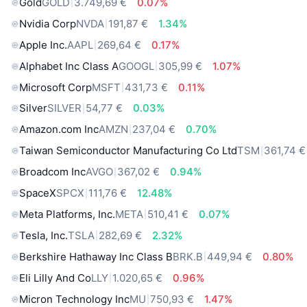
Gold
GOLD
3.749,69 €
0.07%
Nvidia Corp
NVDA
191,87 €
1.34%
Apple Inc.
AAPL
269,64 €
0.17%
Alphabet Inc Class A
GOOGL
305,99 €
1.07%
Microsoft Corp
MSFT
431,73 €
0.11%
Silver
SILVER
54,77 €
0.03%
Amazon.com Inc
AMZN
237,04 €
0.70%
Taiwan Semiconductor Manufacturing Co Ltd
TSM
361,74 €
Broadcom Inc
AVGO
367,02 €
0.94%
SpaceX
SPCX
111,76 €
12.48%
Meta Platforms, Inc.
META
510,41 €
0.07%
Tesla, Inc.
TSLA
282,69 €
2.32%
Berkshire Hathaway Inc Class B
BRK.B
449,94 €
0.80%
Eli Lilly And Co
LLY
1.020,65 €
0.96%
Micron Technology Inc
MU
750,93 €
1.47%