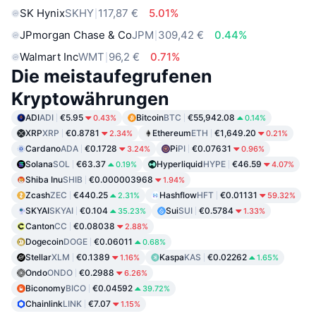
SK Hynix
SKHY
117,87 €
5.01%
JPmorgan Chase & Co
JPM
309,42 €
0.44%
Walmart Inc
WMT
96,2 €
0.71%
Die meistaufegrufenen
Kryptowährungen
ADI
ADI
€5.95
Bitcoin
BTC
€55,942.08
0.43%
0.14%
XRP
XRP
€0.8781
Ethereum
ETH
€1,649.20
2.34%
0.21%
Cardano
ADA
€0.1728
Pi
PI
€0.07631
3.24%
0.96%
Solana
SOL
€63.37
Hyperliquid
HYPE
€46.59
0.19%
4.07%
Shiba Inu
SHIB
€0.000003968
1.94%
Zcash
ZEC
€440.25
Hashflow
HFT
€0.01131
2.31%
59.32%
SKYAI
SKYAI
€0.104
Sui
SUI
€0.5784
35.23%
1.33%
Canton
CC
€0.08038
2.88%
Dogecoin
DOGE
€0.06011
0.68%
Stellar
XLM
€0.1389
Kaspa
KAS
€0.02262
1.16%
1.65%
Ondo
ONDO
€0.2988
6.26%
Biconomy
BICO
€0.04592
39.72%
Chainlink
LINK
€7.07
1.15%