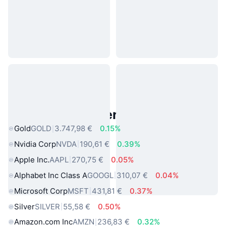
Beliebte reale Vermögenswerte
Gold
GOLD
3.747,98 €
0.15%
Nvidia Corp
NVDA
190,61 €
0.39%
Apple Inc.
AAPL
270,75 €
0.05%
Alphabet Inc Class A
GOOGL
310,07 €
0.04%
Microsoft Corp
MSFT
431,81 €
0.37%
Silver
SILVER
55,58 €
0.50%
Amazon.com Inc
AMZN
236,83 €
0.32%