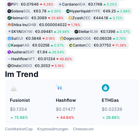
Pi
PI
€0.07646
Cardano
ADA
€0.1748
4.28%
5.25%
Solana
SOL
€63.78
Hyperliquid
HYPE
€49.25
0.30%
2.68%
Heima
HEI
€0.2089
Zcash
ZEC
€444.18
25.89%
3.72%
Shiba Inu
SHIB
€0.000004022
1.78%
SKYAI
SKYAI
€0.09481
Stellar
XLM
€0.1398
29.69%
0.37%
Sui
SUI
€0.5848
Dogecoin
DOGE
€0.06028
0.16%
0.70%
Kaspa
KAS
€0.02258
Canton
CC
€0.07753
0.57%
11.38%
Audiera
BEAT
€1.94
26.54%
Hashflow
HFT
€0.01234
46.60%
Ondo
ONDO
€0.3053
5.16%
Im Trend
Fusionist
Hashflow
ETHGas
$0.1354
$0.01477
$0.02339
75.98%
44.64%
29.86%
CoinMarketCap
Kryptowährungen
Cheesecoin