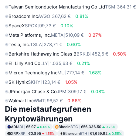
Taiwan Semiconductor Manufacturing Co Ltd
TSM
364,31 
Broadcom Inc
AVGO
367,62 €
0.81%
SpaceX
SPCX
99,73 €
0.10%
Meta Platforms, Inc.
META
510,09 €
0.27%
Tesla, Inc.
TSLA
278,71 €
0.60%
Berkshire Hathaway Inc Class B
BRK.B
452,6 €
0.50%
Eli Lilly And Co
LLY
1.035,63 €
0.21%
Micron Technology Inc
MU
777,14 €
1.68%
SK Hynix
SKHY
123,14 €
1.05%
JPmorgan Chase & Co
JPM
309,17 €
0.08%
Walmart Inc
WMT
96,52 €
0.66%
Die meistaufegrufenen
Kryptowährungen
ADI
ADI
€5.97
Bitcoin
BTC
€56,336.50
0.09%
0.73%
XRP
XRP
€0.895
Ethereum
ETH
€1,659.92
1.55%
0.55%