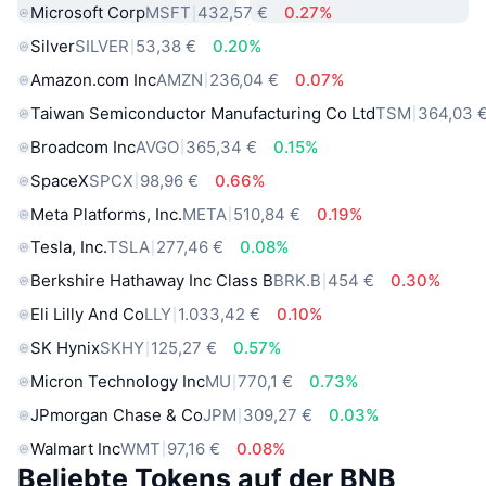
Microsoft Corp
MSFT
432,57 €
0.27%
Silver
SILVER
53,38 €
0.20%
Amazon.com Inc
AMZN
236,04 €
0.07%
Taiwan Semiconductor Manufacturing Co Ltd
TSM
364,03 
Broadcom Inc
AVGO
365,34 €
0.15%
SpaceX
SPCX
98,96 €
0.66%
Meta Platforms, Inc.
META
510,84 €
0.19%
Tesla, Inc.
TSLA
277,46 €
0.08%
Berkshire Hathaway Inc Class B
BRK.B
454 €
0.30%
Eli Lilly And Co
LLY
1.033,42 €
0.10%
SK Hynix
SKHY
125,27 €
0.57%
Micron Technology Inc
MU
770,1 €
0.73%
JPmorgan Chase & Co
JPM
309,27 €
0.03%
Walmart Inc
WMT
97,16 €
0.08%
Beliebte Tokens auf der BNB