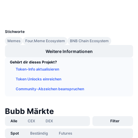
Explorer
Anstehende Verkäufe
Finanzierungsraten
Lernen und verdienen
Wallets
UCID
36090
Kalender
Stichworte
Memes
Four.Meme Ecosystem
BNB Chain Ecosystem
ICO-Kalender
Weitere Informationen
Ereigniskalender
Gehört dir dieses Projekt?
Token-Info aktualisieren
Token Unlocks einreichen
Community-Abzeichen beanspruchen
Bubb Märkte
Alle
CEX
DEX
Filter
Spot
Beständig
Futures