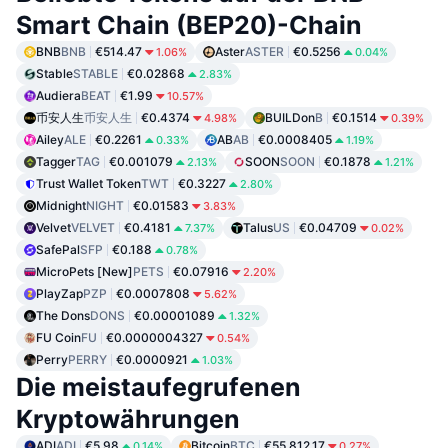
Smart Chain (BEP20)-Chain
BNB
BNB
€514.47
Aster
ASTER
€0.5256
1.06%
0.04%
Stable
STABLE
€0.02868
2.83%
Audiera
BEAT
€1.99
10.57%
币安人生
币安人生
€0.4374
BUILDon
B
€0.1514
4.98%
0.39%
Ailey
ALE
€0.2261
AB
AB
€0.0008405
0.33%
1.19%
Tagger
TAG
€0.001079
SOON
SOON
€0.1878
2.13%
1.21%
Trust Wallet Token
TWT
€0.3227
2.80%
Midnight
NIGHT
€0.01583
3.83%
Velvet
VELVET
€0.4181
Talus
US
€0.04709
7.37%
0.02%
SafePal
SFP
€0.188
0.78%
MicroPets [New]
PETS
€0.07916
2.20%
PlayZap
PZP
€0.0007808
5.62%
The Dons
DONS
€0.00001089
1.32%
FU Coin
FU
€0.0000004327
0.54%
Perry
PERRY
€0.0000921
1.03%
Die meistaufegrufenen
Kryptowährungen
ADI
ADI
€5.98
Bitcoin
BTC
€55,812.17
0.14%
0.27%