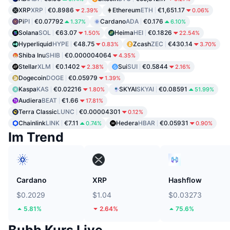
XRP
XRP
€0.8986
Ethereum
ETH
€1,651.17
2.39%
0.06%
Pi
PI
€0.07792
Cardano
ADA
€0.176
1.37%
6.10%
Solana
SOL
€63.07
Heima
HEI
€0.1826
1.50%
22.54%
Hyperliquid
HYPE
€48.75
Zcash
ZEC
€430.14
0.83%
3.70%
Shiba Inu
SHIB
€0.000004064
4.35%
Stellar
XLM
€0.1402
Sui
SUI
€0.5844
2.38%
2.16%
Dogecoin
DOGE
€0.05979
1.39%
Kaspa
KAS
€0.02216
SKYAI
SKYAI
€0.08591
1.80%
51.99%
Audiera
BEAT
€1.66
17.81%
Terra Classic
LUNC
€0.00004301
0.12%
Chainlink
LINK
€7.11
Hedera
HBAR
€0.05931
0.74%
0.90%
Im Trend
Cardano
XRP
Hashflow
$0.2029
$1.04
$0.03273
5.81%
2.64%
75.6%
Bubb Kurs Live