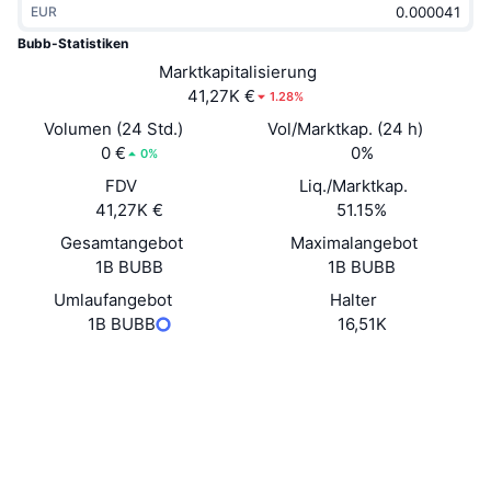
EUR
Im Trend
Krypto-ETFs
Lernen
CMC MCP
Bubb-Statistiken
Neu
Marktkapitalisierung
Bitcoin-ETFs
x402
News
41,27K €
1.28%
Krypto
Ethereum-ETFs
Volumen (24 Std.)
Vol/Marktkap. (24 h)
Akademie
0 €
0%
0%
Politik
FDV
Liq./Marktkap.
Technische Analyse
Forschung/Recherche
41,27K €
51.15%
Sport
Gesamtangebot
Maximalangebot
RSI
Videos
1B BUBB
1B BUBB
Finanzen
MACD
Umlaufangebot
Halter
Wörterbuch
1B BUBB
16,51K
Technologie
Website
Website
Derivate
Kampagnen
Soziale Medien
NFT
Überblick
Airdrops
Verträge
0xd536...2fc37b
3.4
Bewertung (CertiK)
NFT-Statistiken insgesamt
Liquidationen
Diamant-Prämien
bscscan.com