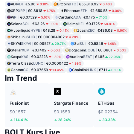
ADI
ADI
€5.96
Bitcoin
BTC
€55,818.92
0.10%
0.46%
XRP
XRP
€0.8918
Ethereum
ETH
€1,650.58
1.75%
0.06%
Pi
PI
€0.07529
Cardano
ADA
€0.175
5.16%
7.10%
Solana
SOL
€63.26
Heima
HEI
€0.1725
1.09%
58.81%
Hyperliquid
HYPE
€48.28
Zcash
ZEC
€436.08
0.41%
0.90%
Shiba Inu
SHIB
€0.000004002
4.28%
SKYAI
SKYAI
€0.08527
Sui
SUI
€0.5846
29.71%
1.46%
Stellar
XLM
€0.1402
Dogecoin
DOGE
€0.0601
0.00%
0.50%
Kaspa
KAS
€0.02228
Audiera
BEAT
€1.85
1.89%
22.05%
Terra Classic
LUNC
€0.0000422
1.99%
Canton
CC
€0.07659
Chainlink
LINK
€7.11
13.45%
0.25%
Im Trend
Fusionist
Stargate Finance
ETHGas
$0.1557
$0.1559
$0.02354
114.41%
28.24%
33.33%
BOLT Kurs Live