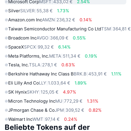
Microsoft Corp
MSFT
433,02 €
2.54%
Silver
SILVER
55,38 €
1.73%
Amazon.com Inc
AMZN
236,32 €
0.14%
Taiwan Semiconductor Manufacturing Co Ltd
TSM
364,81 €
Broadcom Inc
AVGO
366,09 €
0.55%
SpaceX
SPCX
99,32 €
6.14%
Meta Platforms, Inc.
META
511,34 €
0.19%
Tesla, Inc.
TSLA
278,1 €
0.63%
Berkshire Hathaway Inc Class B
BRK.B
453,91 €
1.11%
Eli Lilly And Co
LLY
1.033,64 €
1.89%
SK Hynix
SKHY
125,05 €
4.97%
Micron Technology Inc
MU
772,29 €
1.31%
JPmorgan Chase & Co
JPM
309,52 €
0.82%
Walmart Inc
WMT
97,14 €
0.24%
Beliebte Tokens auf der