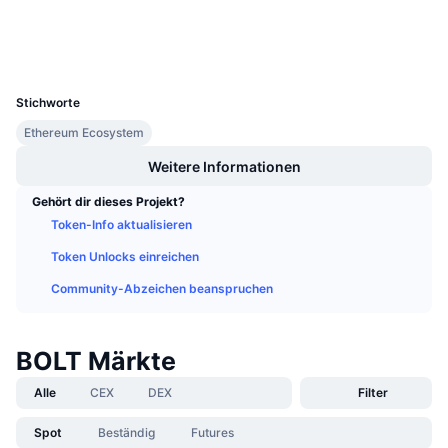
Explorer
Anstehende Verkäufe
Finanzierungsraten
Lernen und verdienen
Wallets
UCID
3843
Kalender
Stichworte
Ethereum Ecosystem
ICO-Kalender
Weitere Informationen
Ereigniskalender
Gehört dir dieses Projekt?
Token-Info aktualisieren
Token Unlocks einreichen
Community-Abzeichen beanspruchen
BOLT Märkte
Alle
CEX
DEX
Filter
Spot
Beständig
Futures