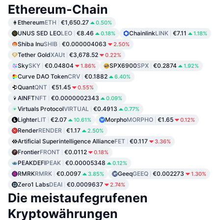
Ethereum-Chain
Ethereum
ETH
€1,650.27
0.50%
UNUS SED LEO
LEO
€8.46
Chainlink
LINK
€7.11
0.18%
1.18%
Shiba Inu
SHIB
€0.000004063
2.50%
Tether Gold
XAUt
€3,678.52
0.22%
Sky
SKY
€0.04804
SPX6900
SPX
€0.2874
1.86%
1.92%
Curve DAO Token
CRV
€0.1882
6.40%
Quant
QNT
€51.45
0.55%
AINFT
NFT
€0.0000002343
0.09%
Virtuals Protocol
VIRTUAL
€0.4913
0.77%
Lighter
LIT
€2.07
Morpho
MORPHO
€1.65
10.61%
0.12%
Render
RENDER
€1.17
2.50%
Artificial Superintelligence Alliance
FET
€0.117
3.36%
Frontier
FRONT
€0.0112
0.18%
PEAKDEFI
PEAK
€0.00005348
0.12%
RMRK
RMRK
€0.0097
Geeq
GEEQ
€0.002273
3.85%
1.30%
Zero1 Labs
DEAI
€0.0009637
2.74%
Die meistaufegrufenen
Kryptowährungen