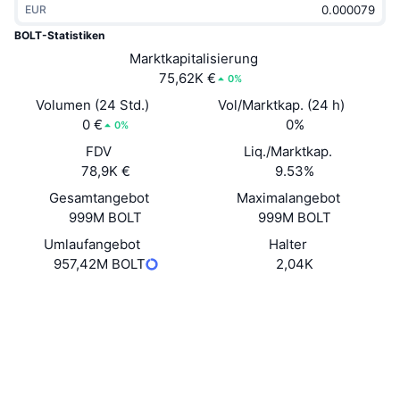
EUR
Im Trend
Krypto-ETFs
Lernen
CMC MCP
BOLT-Statistiken
Neu
Marktkapitalisierung
Bitcoin-ETFs
x402
News
75,62K €
0%
Krypto
Ethereum-ETFs
Volumen (24 Std.)
Vol/Marktkap. (24 h)
Akademie
0 €
0%
0%
Politik
FDV
Liq./Marktkap.
Technische Analyse
Forschung/Recherche
78,9K €
9.53%
Sport
Gesamtangebot
Maximalangebot
RSI
Videos
999M BOLT
999M BOLT
Finanzen
MACD
Umlaufangebot
Halter
Wörterbuch
957,42M BOLT
2,04K
Technologie
Website
Website
Whitepaper
Derivate
Kampagnen
Soziale Medien
NFT
Überblick
Airdrops
Verträge
0xd593...31a789
3.4
Bewertung (CertiK)
NFT-Statistiken insgesamt
Liquidationen
Diamant-Prämien
etherscan.io