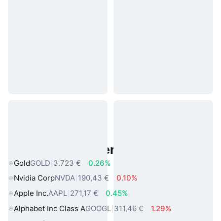
Beliebte reale Vermögenswerte
Gold
GOLD
3.723 €
0.26%
Nvidia Corp
NVDA
190,43 €
0.10%
Apple Inc.
AAPL
271,17 €
0.45%
Alphabet Inc Class A
GOOGL
311,46 €
1.29%