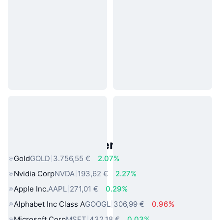
Beliebte reale Vermögenswerte
Gold
GOLD
3.756,55 €
2.07%
Nvidia Corp
NVDA
193,62 €
2.27%
Apple Inc.
AAPL
271,01 €
0.29%
Alphabet Inc Class A
GOOGL
306,99 €
0.96%
Microsoft Corp
MSFT
432,18 €
0.03%