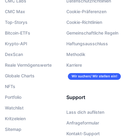
CMC Labs
Datenschutzrichtlinien
CMC Max
Cookie-Präferenzen
Top-Storys
Cookie-Richtlinien
Bitcoin-ETFs
Gemeinschaftliche Regeln
Krypto-API
Haftungsausschluss
DexScan
Methodik
Reale Vermögenswerte
Karriere
Globale Charts
Wir suchen/ Wir stellen ein!
NFTs
Support
Portfolio
Watchlist
Lass dich auflisten
Kritzeleien
Anfrageformular
Sitemap
Kontakt-Support