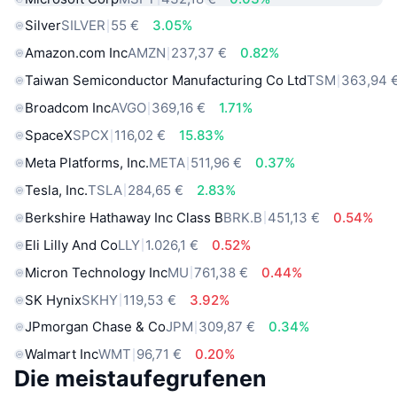
Silver
SILVER
55 €
3.05%
Amazon.com Inc
AMZN
237,37 €
0.82%
Taiwan Semiconductor Manufacturing Co Ltd
TSM
363,94 
Broadcom Inc
AVGO
369,16 €
1.71%
SpaceX
SPCX
116,02 €
15.83%
Meta Platforms, Inc.
META
511,96 €
0.37%
Tesla, Inc.
TSLA
284,65 €
2.83%
Berkshire Hathaway Inc Class B
BRK.B
451,13 €
0.54%
Eli Lilly And Co
LLY
1.026,1 €
0.52%
Micron Technology Inc
MU
761,38 €
0.44%
SK Hynix
SKHY
119,53 €
3.92%
JPmorgan Chase & Co
JPM
309,87 €
0.34%
Walmart Inc
WMT
96,71 €
0.20%
Die meistaufegrufenen