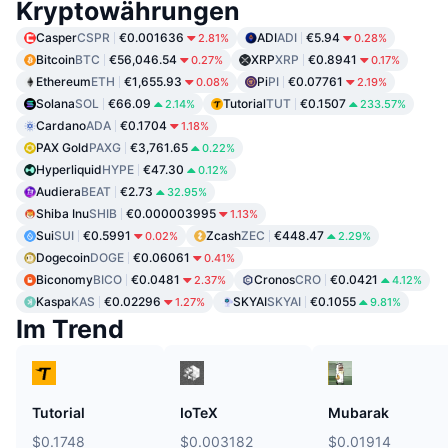
Kryptowährungen
Casper
CSPR
€0.001636
ADI
ADI
€5.94
2.81%
0.28%
Bitcoin
BTC
€56,046.54
XRP
XRP
€0.8941
0.27%
0.17%
Ethereum
ETH
€1,655.93
Pi
PI
€0.07761
0.08%
2.19%
Solana
SOL
€66.09
Tutorial
TUT
€0.1507
2.14%
233.57%
Cardano
ADA
€0.1704
1.18%
PAX Gold
PAXG
€3,761.65
0.22%
Hyperliquid
HYPE
€47.30
0.12%
Audiera
BEAT
€2.73
32.95%
Shiba Inu
SHIB
€0.000003995
1.13%
Sui
SUI
€0.5991
Zcash
ZEC
€448.47
0.02%
2.29%
Dogecoin
DOGE
€0.06061
0.41%
Biconomy
BICO
€0.0481
Cronos
CRO
€0.0421
2.37%
4.12%
Kaspa
KAS
€0.02296
SKYAI
SKYAI
€0.1055
1.27%
9.81%
Im Trend
Tutorial
IoTeX
Mubarak
$0.1748
$0.003182
$0.01914