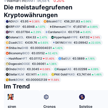
Walmart Inc
WMT
96,68 €
0.20%
Die meistaufegrufenen
Kryptowährungen
ADI
ADI
€5.95
Bitcoin
BTC
€56,201.83
0.38%
0.96%
XRP
XRP
€0.8948
Ethereum
ETH
€1,657.61
1.07%
0.89%
Pi
PI
€0.07784
Cardano
ADA
€0.1738
2.29%
0.43%
Solana
SOL
€64.53
Hyperliquid
HYPE
€47.02
2.47%
2.14%
Zcash
ZEC
€439.76
SKYAI
SKYAI
€0.09942
0.83%
22.03%
Shiba Inu
SHIB
€0.000004031
1.42%
Biconomy
BICO
€0.05152
52.42%
Hashflow
HFT
€0.01112
Sui
SUI
€0.5889
51.40%
1.16%
Dogecoin
DOGE
€0.06061
1.36%
Ondo
ONDO
€0.3045
Kaspa
KAS
€0.02298
0.08%
4.09%
Stellar
XLM
€0.1411
PAX Gold
PAXG
€3,747.44
1.95%
1.46%
Bonk
BONK
€0.000002139
11.58%
Im Trend
siren
Cronos
Solstice