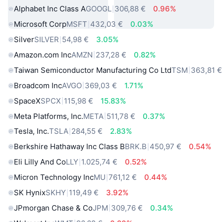
Alphabet Inc Class A
GOOGL
306,88 €
0.96%
Microsoft Corp
MSFT
432,03 €
0.03%
Silver
SILVER
54,98 €
3.05%
Amazon.com Inc
AMZN
237,28 €
0.82%
Taiwan Semiconductor Manufacturing Co Ltd
TSM
363,81 
Broadcom Inc
AVGO
369,03 €
1.71%
SpaceX
SPCX
115,98 €
15.83%
Meta Platforms, Inc.
META
511,78 €
0.37%
Tesla, Inc.
TSLA
284,55 €
2.83%
Berkshire Hathaway Inc Class B
BRK.B
450,97 €
0.54%
Eli Lilly And Co
LLY
1.025,74 €
0.52%
Micron Technology Inc
MU
761,12 €
0.44%
SK Hynix
SKHY
119,49 €
3.92%
JPmorgan Chase & Co
JPM
309,76 €
0.34%