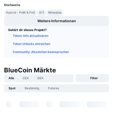
Anstehende Verkäufe
Stichworte
Finanzierungsraten
Lernen und verdienen
Hybrid - PoW & PoS
X11
Mineable
Weitere Informationen
Kalender
Gehört dir dieses Projekt?
ICO-Kalender
Token-Info aktualisieren
Token Unlocks einreichen
Ereigniskalender
Community-Abzeichen beanspruchen
BlueCoin Märkte
Alle
CEX
DEX
Filter
Spot
Beständig
Futures