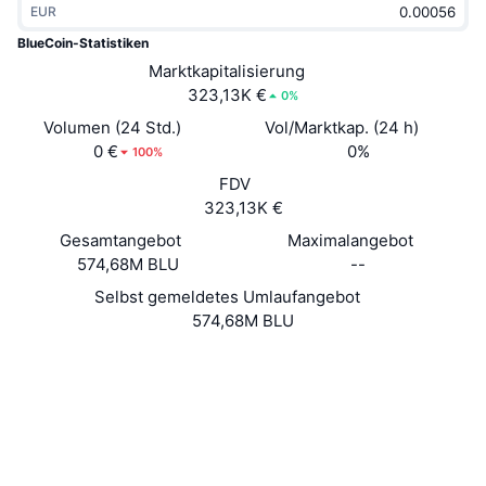
EUR
Im Trend
Krypto-ETFs
Lernen
CMC MCP
BlueCoin-Statistiken
Neu
Marktkapitalisierung
Bitcoin-ETFs
x402
News
323,13K €
0%
Krypto
Ethereum-ETFs
Volumen (24 Std.)
Vol/Marktkap. (24 h)
Akademie
0 €
0%
100%
Politik
FDV
Technische Analyse
Forschung/Recherche
323,13K €
Sport
Gesamtangebot
Maximalangebot
RSI
Videos
574,68M BLU
--
Finanzen
MACD
Selbst gemeldetes Umlaufangebot
Wörterbuch
574,68M BLU
Technologie
Website
Website
Derivate
Kampagnen
Soziale Medien
NFT
2.0
Überblick
Bewertung (CertiK)
Airdrops
Explorer
blockexperts.com
NFT-Statistiken insgesamt
UCID
Liquidationen
Diamant-Prämien
290