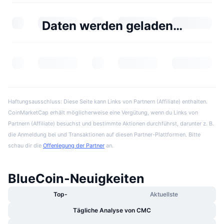
Daten werden geladen…
Haftungsausschluss: Diese Seite kann Links von Partnern (Affiliate) enthalten.
CoinMarketCap erhält möglicherweise eine Vergütung, wenn du Links von
Partnern (Affiliate) besuchst und bestimmte Aktionen durchführst, darunter z. B.
die Anmeldung bei und Transaktionen auf diesen Partner-Plattformen. Bitte
schau dir die
Offenlegung der Partner
an.
BlueCoin-Neuigkeiten
Top-
Aktuellste
Tägliche Analyse von CMC