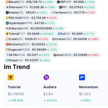
Bitcoin
BTC
€56,138.72
XRP
XRP
€0.898
0.08%
1.70%
Ethereum
ETH
€1,656.26
Pi
PI
€0.07933
0.04%
3.50%
Solana
SOL
€65.61
Cardano
ADA
€0.1719
3.03%
1.12%
PAX Gold
PAXG
€3,754.46
0.01%
Hyperliquid
HYPE
€47.59
1.57%
Shiba Inu
SHIB
€0.000003999
0.06%
Tutorial
TUT
€0.0849
Sui
SUI
€0.5961
156.86%
2.77%
Zcash
ZEC
€438.41
Cronos
CRO
€0.04258
0.53%
2.96%
Biconomy
BICO
€0.05223
12.14%
Dogecoin
DOGE
€0.06089
1.07%
SKYAI
SKYAI
€0.1017
siren
SIREN
€0.02966
4.52%
3.90%
Kaspa
KAS
€0.02307
1.58%
Im Trend
Tutorial
Audiera
Momentum
$0.09958
$2.84
$0.203
155.64%
33.41%
7.05%