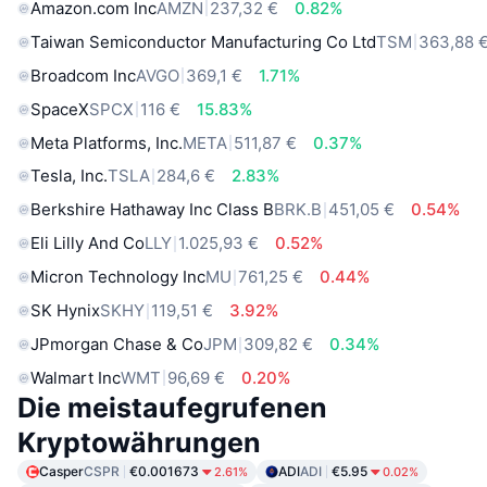
Amazon.com Inc
AMZN
237,32 €
0.82%
Taiwan Semiconductor Manufacturing Co Ltd
TSM
363,88 
Broadcom Inc
AVGO
369,1 €
1.71%
SpaceX
SPCX
116 €
15.83%
Meta Platforms, Inc.
META
511,87 €
0.37%
Tesla, Inc.
TSLA
284,6 €
2.83%
Berkshire Hathaway Inc Class B
BRK.B
451,05 €
0.54%
Eli Lilly And Co
LLY
1.025,93 €
0.52%
Micron Technology Inc
MU
761,25 €
0.44%
SK Hynix
SKHY
119,51 €
3.92%
JPmorgan Chase & Co
JPM
309,82 €
0.34%
Walmart Inc
WMT
96,69 €
0.20%
Die meistaufegrufenen
Kryptowährungen
Casper
CSPR
€0.001673
ADI
ADI
€5.95
2.61%
0.02%