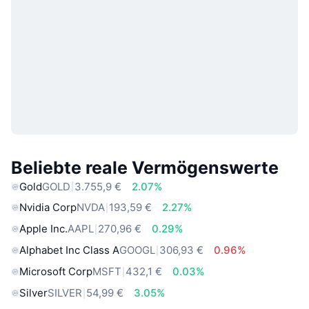
Beliebte reale Vermögenswerte
Gold
GOLD
3.755,9 €
2.07%
Nvidia Corp
NVDA
193,59 €
2.27%
Apple Inc.
AAPL
270,96 €
0.29%
Alphabet Inc Class A
GOOGL
306,93 €
0.96%
Microsoft Corp
MSFT
432,1 €
0.03%
Silver
SILVER
54,99 €
3.05%