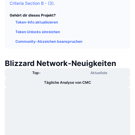
Criteria Section B - (3).
Im Trend
Krypto-ETFs
Lernen
CMC MCP
Gehört dir dieses Projekt?
Neu
Bitcoin-ETFs
Token-Info aktualisieren
x402
News
Token Unlocks einreichen
Krypto
Ethereum-ETFs
Akademie
Community-Abzeichen beanspruchen
Politik
Technische Analyse
Forschung/Recherche
Blizzard Network-Neuigkeiten
Sport
RSI
Videos
Top-
Aktuellste
Finanzen
MACD
Wörterbuch
Tägliche Analyse von CMC
Technologie
Derivate
Kampagnen
NFT
Überblick
Airdrops
NFT-Statistiken insgesamt
Liquidationen
Diamant-Prämien