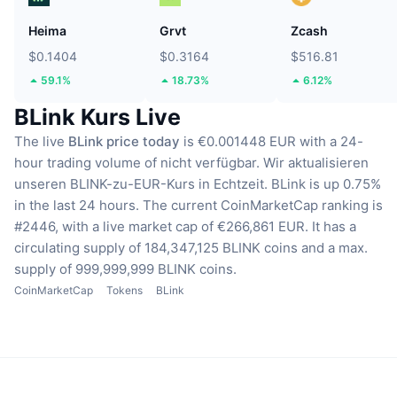
Heima
Grvt
Zcash
$0.1404
$0.3164
$516.81
59.1%
18.73%
6.12%
BLink Kurs Live
The live
BLink price today
is €0.001448 EUR with a 24-
hour trading volume of nicht verfügbar.
Wir aktualisieren
unseren BLINK-zu-EUR-Kurs in Echtzeit.
BLink is up 0.75%
in the last 24 hours.
The current CoinMarketCap ranking is
#2446, with a live market cap of €266,861 EUR.
It has a
circulating supply of 184,347,125 BLINK coins
and a max.
supply of 999,999,999 BLINK coins.
CoinMarketCap
Tokens
BLink