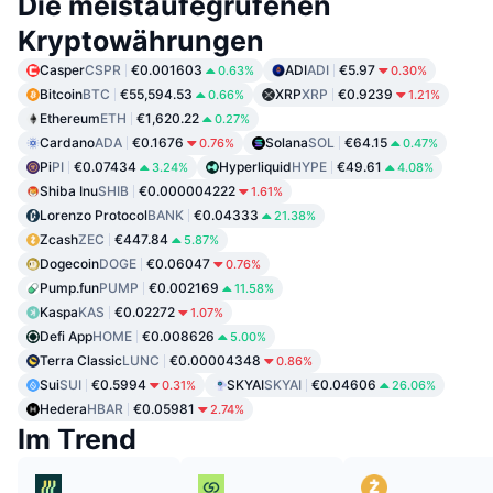
Die meistaufegrufenen
Kryptowährungen
Casper
CSPR
€0.001603
ADI
ADI
€5.97
0.63%
0.30%
Bitcoin
BTC
€55,594.53
XRP
XRP
€0.9239
0.66%
1.21%
Ethereum
ETH
€1,620.22
0.27%
Cardano
ADA
€0.1676
Solana
SOL
€64.15
0.76%
0.47%
Pi
PI
€0.07434
Hyperliquid
HYPE
€49.61
3.24%
4.08%
Shiba Inu
SHIB
€0.000004222
1.61%
Lorenzo Protocol
BANK
€0.04333
21.38%
Zcash
ZEC
€447.84
5.87%
Dogecoin
DOGE
€0.06047
0.76%
Pump.fun
PUMP
€0.002169
11.58%
Kaspa
KAS
€0.02272
1.07%
Defi App
HOME
€0.008626
5.00%
Terra Classic
LUNC
€0.00004348
0.86%
Sui
SUI
€0.5994
SKYAI
SKYAI
€0.04606
0.31%
26.06%
Hedera
HBAR
€0.05981
2.74%
Im Trend