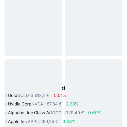
Beliebte reale Vermögenswerte
Gold
GOLD
3.613,2 €
0.01%
Nvidia Corp
NVDA
187,84 €
2.28%
Alphabet Inc Class A
GOOGL
329,49 €
0.69%
Apple Inc.
AAPL
269,25 €
0.43%