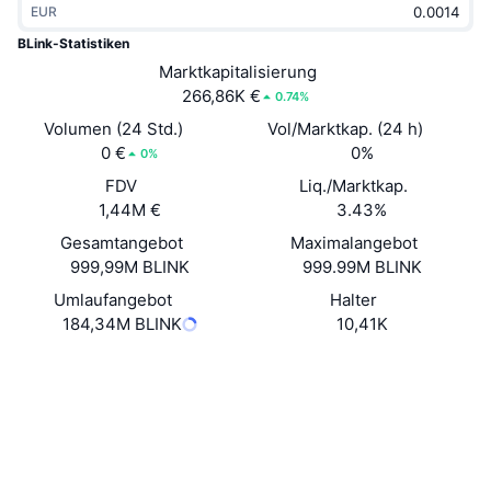
EUR
Im Trend
Krypto-ETFs
Lernen
CMC MCP
BLink-Statistiken
Neu
Marktkapitalisierung
Bitcoin-ETFs
x402
News
266,86K €
0.74%
Krypto
Ethereum-ETFs
Volumen (24 Std.)
Vol/Marktkap. (24 h)
Akademie
0 €
0%
0%
Politik
FDV
Liq./Marktkap.
Technische Analyse
Forschung/Recherche
1,44M €
3.43%
Sport
Gesamtangebot
Maximalangebot
RSI
Videos
999,99M BLINK
999.99M BLINK
Finanzen
MACD
Umlaufangebot
Halter
Wörterbuch
184,34M BLINK
10,41K
Technologie
Website
Website
Derivate
Kampagnen
Soziale Medien
NFT
Überblick
Airdrops
Verträge
0x6387...32054f
3.1
Bewertung (CertiK)
NFT-Statistiken insgesamt
Liquidationen
Diamant-Prämien
bscscan.com