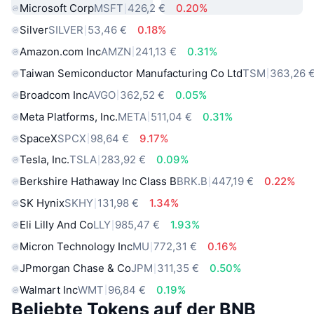
Microsoft Corp
MSFT
426,2 €
0.20%
Silver
SILVER
53,46 €
0.18%
Amazon.com Inc
AMZN
241,13 €
0.31%
Taiwan Semiconductor Manufacturing Co Ltd
TSM
363,26 
Broadcom Inc
AVGO
362,52 €
0.05%
Meta Platforms, Inc.
META
511,04 €
0.31%
SpaceX
SPCX
98,64 €
9.17%
Tesla, Inc.
TSLA
283,92 €
0.09%
Berkshire Hathaway Inc Class B
BRK.B
447,19 €
0.22%
SK Hynix
SKHY
131,98 €
1.34%
Eli Lilly And Co
LLY
985,47 €
1.93%
Micron Technology Inc
MU
772,31 €
0.16%
JPmorgan Chase & Co
JPM
311,35 €
0.50%
Walmart Inc
WMT
96,84 €
0.19%
Beliebte Tokens auf der BNB