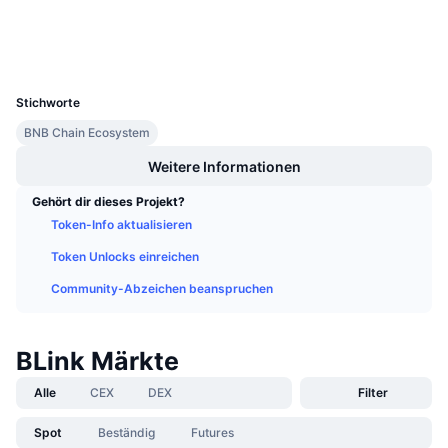
Explorer
Anstehende Verkäufe
Finanzierungsraten
Lernen und verdienen
Wallets
UCID
7784
Kalender
Stichworte
BNB Chain Ecosystem
ICO-Kalender
Weitere Informationen
Ereigniskalender
Gehört dir dieses Projekt?
Token-Info aktualisieren
Token Unlocks einreichen
Community-Abzeichen beanspruchen
BLink Märkte
Alle
CEX
DEX
Filter
Spot
Beständig
Futures