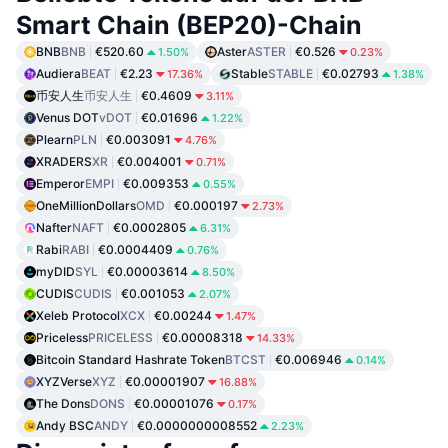
Smart Chain (BEP20)-Chain
BNB
BNB
€520.60
Aster
ASTER
€0.526
1.50%
0.23%
Audiera
BEAT
€2.23
Stable
STABLE
€0.02793
17.36%
1.38%
币安人生
币安人生
€0.4609
3.11%
Venus DOT
vDOT
€0.01696
1.22%
Plearn
PLN
€0.003091
4.76%
XRADERS
XR
€0.004001
0.71%
Emperor
EMPI
€0.009353
0.55%
OneMillionDollars
OMD
€0.000197
2.73%
Nafter
NAFT
€0.0002805
6.31%
Rabi
RABI
€0.0004409
0.76%
myDID
SYL
€0.00003614
8.50%
CUDIS
CUDIS
€0.001053
2.07%
Xeleb Protocol
XCX
€0.00244
1.47%
Priceless
PRICELESS
€0.00008318
14.33%
Bitcoin Standard Hashrate Token
BTCST
€0.006946
0.14%
XYZVerse
XYZ
€0.00001907
16.88%
The Dons
DONS
€0.00001076
0.17%
Andy BSC
ANDY
€0.0000000008552
2.23%