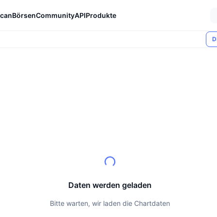
can
Börsen
Community
API
Produkte
D
Daten werden geladen
Bitte warten, wir laden die Chartdaten