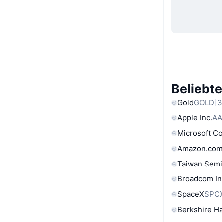
Beliebt
Gold
GOLD
3
Apple Inc.
AA
Microsoft C
Amazon.com
Taiwan Semi
Broadcom In
SpaceX
SPC
Berkshire Ha