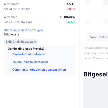
Allzeithoch
€5.46
Apr 13, 2022
(
4y ago
)
-99.6
%
Allzeittief
€0.004837
Jan 24, 2022
(
5y ago
)
+
347.17
%
Historische Daten anzeigen
Stichworte
Volle Breite
BNB Chain Ecosystem
Haftungsausschluss:
Gehört dir dieses Projekt?
Vergütung, wenn du 
Token-Info aktualisieren
bei und Transaktion
Token Unlocks einreichen
Community-Abzeichen beanspruchen
Bitgese