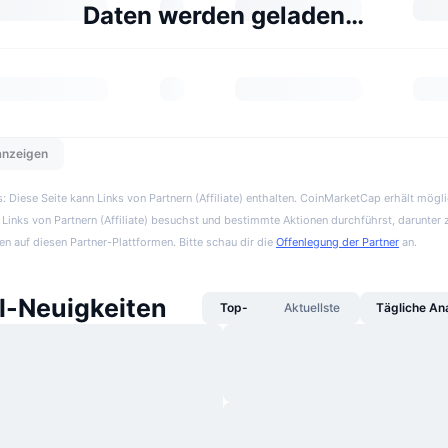
Daten werden geladen…
 anzeigen
 Diese Seite kann Links von Partnern (Affiliate) enthalten. CoinMarketCap erhält mögl
Links von Partnern (Affiliate) besuchst und bestimmte Aktionen durchführst, darunter 
en auf diesen Partner-Plattformen. Bitte schau dir die
Offenlegung der Partner
an.
ll-Neuigkeiten
Top-
Aktuellste
Tägliche An