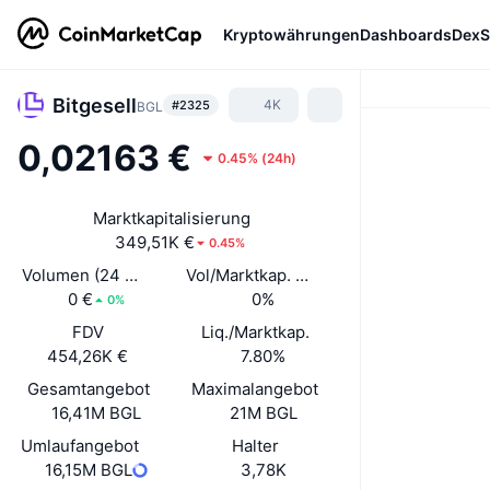
Kryptowährungen
Dashboards
DexS
Bitgesell
4K
#2325
BGL
0,02163 €
0.45%
(
24h
)
Marktkapitalisierung
349,51K €
0.45%
Volumen (24 Std.)
Vol/Marktkap. (24 h)
0 €
0%
0%
FDV
Liq./Marktkap.
454,26K €
7.80%
Gesamtangebot
Maximalangebot
16,41M BGL
21M BGL
Umlaufangebot
Halter
16,15M BGL
3,78K