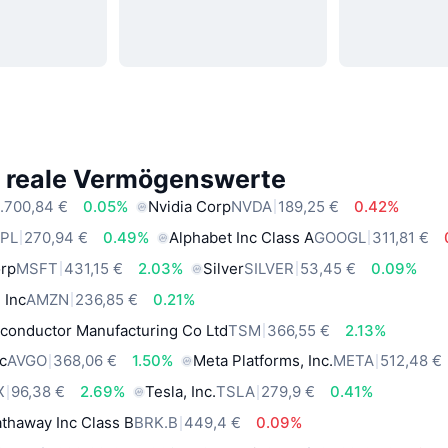
e reale Vermögenswerte
.700,84 €
0.05%
Nvidia Corp
NVDA
189,25 €
0.42%
PL
270,94 €
0.49%
Alphabet Inc Class A
GOOGL
311,81 €
orp
MSFT
431,15 €
2.03%
Silver
SILVER
53,45 €
0.09%
 Inc
AMZN
236,85 €
0.21%
conductor Manufacturing Co Ltd
TSM
366,55 €
2.13%
c
AVGO
368,06 €
1.50%
Meta Platforms, Inc.
META
512,48 €
X
96,38 €
2.69%
Tesla, Inc.
TSLA
279,9 €
0.41%
thaway Inc Class B
BRK.B
449,4 €
0.09%