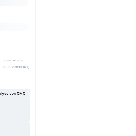
icherweise eine
z. B. die Anmeldung
alyse von CMC