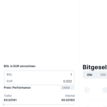
Website
Website
Soziale Medien
Verträge
0x2bA6...3f383A
3.6
Bewertung (CertiK)
Prüfungen
bscscan.com
Explorer
Wallets
UCID
5667
Bitgesel
BGL in EUR umrechnen
BGL
Alle
CEX
EUR
Preis-Performance
24Std
Tiefst
Höchst
€0.02161
€0.02183