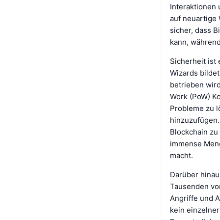
Interaktionen
auf neuartige 
sicher, dass B
kann, während 
Sicherheit ist
Wizards bildet
betrieben wird
Work (PoW) Ko
Probleme zu l
hinzuzufügen. 
Blockchain zu
immense Menge
macht.
Darüber hinaus
Tausenden von
Angriffe und A
kein einzelne