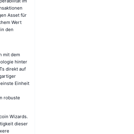
erabilität im
ansaktionen
gen Asset für
schem Wert
in den
in mit dem
ologie hinter
Ts direkt auf
gartiger
einste Einheit
en robuste
tcoin Wizards.
tigkeit dieser
exere