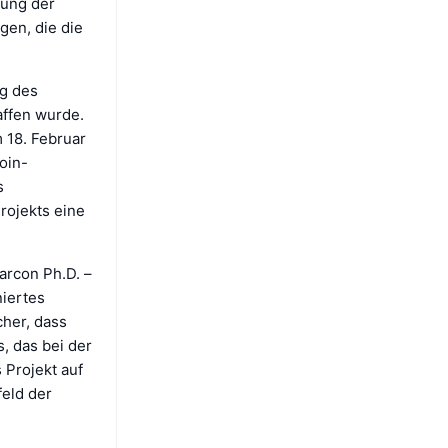
mung der
gen, die die
ng des
affen wurde.
 18. Februar
oin-
s
rojekts eine
arcon Ph.D. –
niertes
cher, dass
s, das bei der
 Projekt auf
feld der