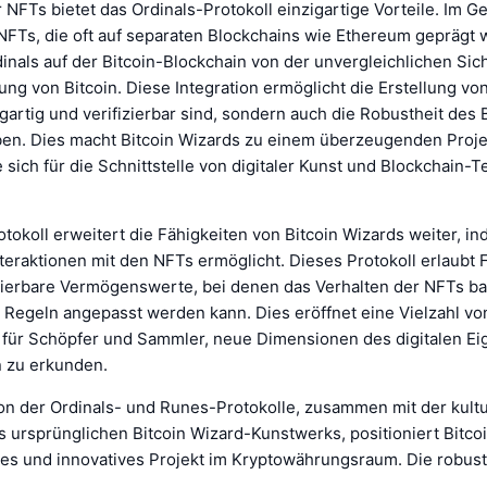
 NFTs bietet das Ordinals-Protokoll einzigartige Vorteile. Im G
 NFTs, die oft auf separaten Blockchains wie Ethereum geprägt
dinals auf der Bitcoin-Blockchain von der unvergleichlichen Sic
ung von Bitcoin. Diese Integration ermöglicht die Erstellung vo
igartig und verifizierbar sind, sondern auch die Robustheit des 
en. Dies macht Bitcoin Wizards zu einem überzeugenden Proje
e sich für die Schnittstelle von digitaler Kunst und Blockchain-
okoll erweitert die Fähigkeiten von Bitcoin Wizards weiter, i
teraktionen mit den NFTs ermöglicht. Dieses Protokoll erlaubt 
erbare Vermögenswerte, bei denen das Verhalten der NFTs ba
n Regeln angepasst werden kann. Dies eröffnet eine Vielzahl vo
 für Schöpfer und Sammler, neue Dimensionen des digitalen E
n zu erkunden.
on der Ordinals- und Runes-Protokolle, zusammen mit der kultu
 ursprünglichen Bitcoin Wizard-Kunstwerks, positioniert Bitcoi
iges und innovatives Projekt im Kryptowährungsraum. Die robust