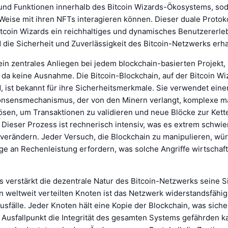
 und Funktionen innerhalb des Bitcoin Wizards-Ökosystems, so
Weise mit ihren NFTs interagieren können. Dieser duale Protokol
itcoin Wizards ein reichhaltiges und dynamisches Benutzererle
die Sicherheit und Zuverlässigkeit des Bitcoin-Netzwerks erhal
 ein zentrales Anliegen bei jedem blockchain-basierten Projekt,
 da keine Ausnahme. Die Bitcoin-Blockchain, auf der Bitcoin Wi
, ist bekannt für ihre Sicherheitsmerkmale. Sie verwendet eine
nsensmechanismus, der von den Minern verlangt, komplexe m
ösen, um Transaktionen zu validieren und neue Blöcke zur Kett
Dieser Prozess ist rechnerisch intensiv, was es extrem schwier
 verändern. Jeder Versuch, die Blockchain zu manipulieren, wü
 an Rechenleistung erfordern, was solche Angriffe wirtschaft
 verstärkt die dezentrale Natur des Bitcoin-Netzwerks seine Si
 weltweit verteilten Knoten ist das Netzwerk widerstandsfähi
usfälle. Jeder Knoten hält eine Kopie der Blockchain, was sicher
r Ausfallpunkt die Integrität des gesamten Systems gefährden k