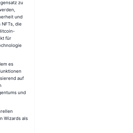
egensatz zu
 werden,
herheit und
n NFTs, die
Bitcoin-
kt für
Technologie
ndem es
Funktionen
sierend auf
n
igentums und
rellen
n Wizards als