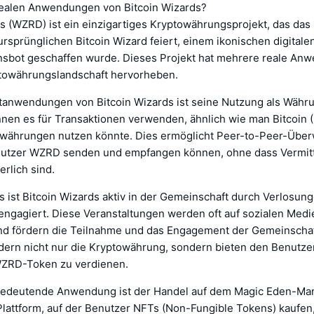
realen Anwendungen von Bitcoin Wizards?
s (WZRD) ist ein einzigartiges Kryptowährungsprojekt, das das 
rsprünglichen Bitcoin Wizard feiert, einem ikonischen digitale
sbot geschaffen wurde. Dieses Projekt hat mehrere reale Anw
ptowährungslandschaft hervorheben.
tanwendungen von Bitcoin Wizards ist seine Nutzung als Währu
en es für Transaktionen verwenden, ähnlich wie man Bitcoin 
währungen nutzen könnte. Dies ermöglicht Peer-to-Peer-Übe
utzer WZRD senden und empfangen können, ohne dass Vermitt
rlich sind.
s ist Bitcoin Wizards aktiv in der Gemeinschaft durch Verlosun
ngagiert. Diese Veranstaltungen werden oft auf sozialen Medi
und fördern die Teilnahme und das Engagement der Gemeinschaf
ördern nicht nur die Kryptowährung, sondern bieten den Benutze
WZRD-Token zu verdienen.
bedeutende Anwendung ist der Handel auf dem Magic Eden-Mark
 Plattform, auf der Benutzer NFTs (Non-Fungible Tokens) kaufen