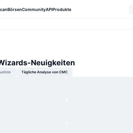
can
Börsen
Community
API
Produkte
 Wizards-Neuigkeiten
uellste
Tägliche Analyse von CMC