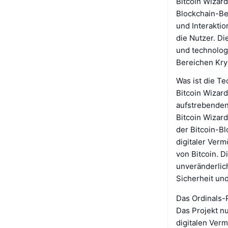
Bitcoin Wizard
Blockchain-Be
und Interakti
die Nutzer. D
und technolog
Bereichen Kr
Was ist die Te
Bitcoin Wizard
aufstrebenden
Bitcoin Wizard
der Bitcoin-Bl
digitaler Verm
von Bitcoin. D
unveränderlic
Sicherheit und
Das Ordinals-P
Das Projekt nu
digitalen Ver