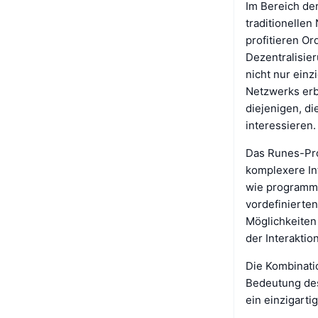
Im Bereich der
traditionellen
profitieren Or
Dezentralisier
nicht nur einz
Netzwerks erb
diejenigen, di
interessieren.
Das Runes-Prot
komplexere In
wie programmi
vordefinierte
Möglichkeiten
der Interaktio
Die Kombinati
Bedeutung des
ein einzigart