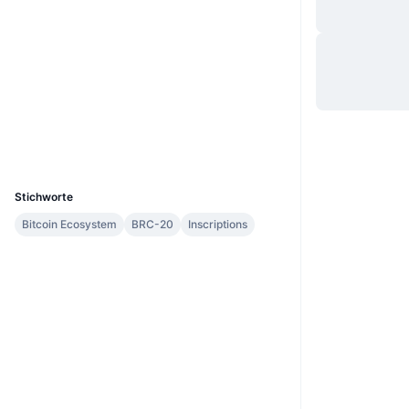
Website
Website
Soziale Medien
Verträge
64550b...f400i0
3.2
Bewertung (CertiK)
ordinalswallet.com
Explorer
UCID
30491
Stichworte
Bitcoin Ecosystem
BRC-20
Inscriptions