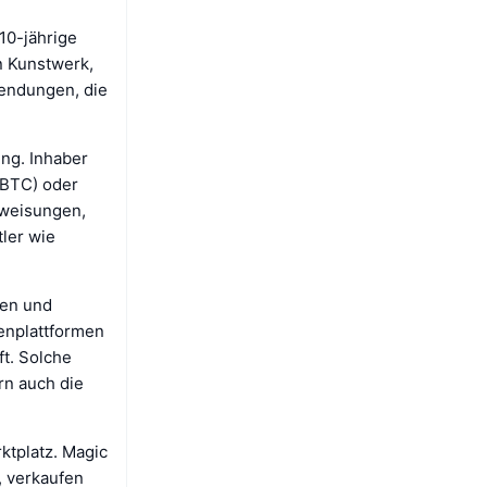
10-jährige
n Kunstwerk,
endungen, die
ng. Inhaber
(BTC) oder
rweisungen,
ler wie
gen und
enplattformen
t. Solche
rn auch die
tplatz. Magic
, verkaufen