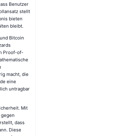
dass Benutzer
lansatz stellt
bnis bieten
ten bleibt.
 und Bitcoin
zards
n Proof-of-
athematische
e
ig macht, die
rde eine
lich untragbar
cherheit. Mit
g gegen
stellt, dass
ann. Diese