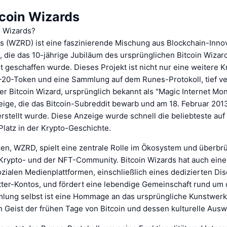
tcoin Wizards
n Wizards?
ds (WZRD) ist eine faszinierende Mischung aus Blockchain-Inno
t, die das 10-jährige Jubiläum des ursprünglichen Bitcoin Wizard
 geschaffen wurde. Dieses Projekt ist nicht nur eine weitere 
C-20-Token und eine Sammlung auf dem Runes-Protokoll, tief ve
r Bitcoin Wizard, ursprünglich bekannt als "Magic Internet Mon
eige, die das Bitcoin-Subreddit bewarb und am 18. Februar 201
rstellt wurde. Diese Anzeige wurde schnell die beliebteste auf
 Platz in der Krypto-Geschichte.
en, WZRD, spielt eine zentrale Rolle im Ökosystem und überbrüc
Krypto- und der NFT-Community. Bitcoin Wizards hat auch eine
ozialen Medienplattformen, einschließlich eines dedizierten Di
tter-Kontos, und fördert eine lebendige Gemeinschaft rund um 
ung selbst ist eine Hommage an das ursprüngliche Kunstwer
n Geist der frühen Tage von Bitcoin und dessen kulturelle Aus