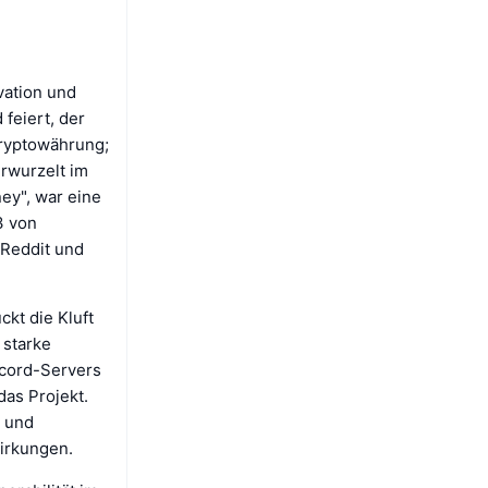
vation und
 feiert, der
Kryptowährung;
rwurzelt im
ey", war eine
3 von
 Reddit und
kt die Kluft
 starke
scord-Servers
das Projekt.
k und
wirkungen.