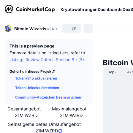
Kryptowährungen
Dashboards
DexS
Bitcoin Wizards
3K
WZRD
This is a preview page.
For more details on listing tiers, refer to
Listings Review Criteria Section B - (3).
Bitcoin
Gehört dir dieses Projekt?
Top-
Akt
Token-Info aktualisieren
Token Unlocks einreichen
Community-Abzeichen beanspruchen
Gesamtangebot
Maximalangebot
21M WZRD
21M WZRD
Selbst gemeldetes Umlaufangebot
21M WZRD