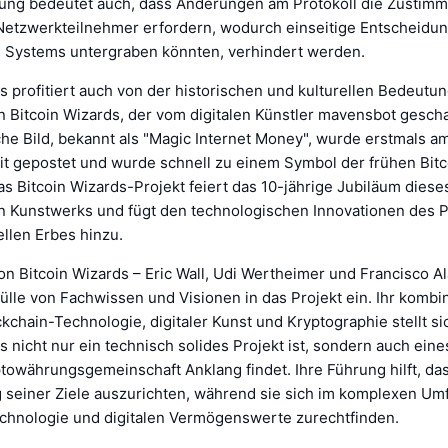
rung bedeutet auch, dass Änderungen am Protokoll die Zustim
Netzwerkteilnehmer erfordern, wodurch einseitige Entscheidun
s Systems untergraben könnten, verhindert werden.
s profitiert auch von der historischen und kulturellen Bedeutu
n Bitcoin Wizards, der vom digitalen Künstler mavensbot gesch
he Bild, bekannt als "Magic Internet Money", wurde erstmals am
it gepostet und wurde schnell zu einem Symbol der frühen Bitc
s Bitcoin Wizards-Projekt feiert das 10-jährige Jubiläum diese
n Kunstwerks und fügt den technologischen Innovationen des P
ellen Erbes hinzu.
n Bitcoin Wizards – Eric Wall, Udi Wertheimer und Francisco Al
ülle von Fachwissen und Visionen in das Projekt ein. Ihr kombi
kchain-Technologie, digitaler Kunst und Kryptographie stellt si
s nicht nur ein technisch solides Projekt ist, sondern auch eine
towährungsgemeinschaft Anklang findet. Ihre Führung hilft, das
g seiner Ziele auszurichten, während sie sich im komplexen Um
chnologie und digitalen Vermögenswerte zurechtfinden.