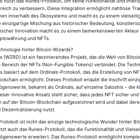
s nutzt das Runes-Protokoll, um seine Funktionalität und Interop
reich zu verbessern. Diese Integration ermöglicht nahtlose Tr
onen innerhalb des Ökosystems und macht es zu einem vielseiti
ie einzigartige Mischung aus historischer Bedeutung, künstleri
ischer Innovation macht es zu einem bemerkenswerten Akteur 
yptowährung und NFTs.
chnologie hinter Bitcoin Wizards?
s (WZRD) ist ein faszinierendes Projekt, das die Welt von Bitco
 Bereich der NFTs (Non-Fungible Tokens) verbindet. Die Techn
s basiert auf dem Ordinals-Protokoll, das die Erstellung von NF
ockchain ermöglicht. Dieses Protokoll erlaubt die Inschrift einzi
ögenswerte, bekannt als Ordinals, auf einzelne Satoshis – die kl
ieser innovative Ansatz stellt sicher, dass jedes NFT sicher und
h auf der Bitcoin-Blockchain aufgezeichnet wird und dabei der
 Dezentralisierung nutzt.
rotokoll ist nicht das einzige technologische Wunder hinter Bi
tzt auch das Runes-Protokoll, das die Funktionalität und Vielsei
mögenswerte erweitert. Das Runes-Protokoll ermöglicht kompl