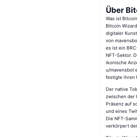
Über Bi
Was ist Bitcoi
Bitcoin Wizar
digitaler Kuns
von mavensbot
es ist ein BR
NFT-Sektor. De
ikonische Anz
u/mavensbot e
festigte ihren
Der native Tok
zwischen der 
Präsenz auf s
und eines Twi
Die NFT-Samml
verkörpert de