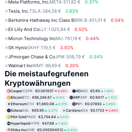
Meta Platforms, Inc.
META
511,82 €
0.37%
Tesla, Inc.
TSLA
284,58 €
2.83%
Berkshire Hathaway Inc Class B
BRK.B
451,01 €
0.54%
Eli Lilly And Co
LLY
1.025,84 €
0.52%
Micron Technology Inc
MU
761,19 €
0.44%
SK Hynix
SKHY
119,5 €
3.92%
JPmorgan Chase & Co
JPM
309,79 €
0.34%
Walmart Inc
WMT
96,69 €
0.20%
Die meistaufegrufenen
Kryptowährungen
Casper
CSPR
€0.001657
ADI
ADI
€5.95
6.69%
1.46%
Bitcoin
BTC
€56,249.67
XRP
XRP
€0.9017
0.15%
1.72%
Ethereum
ETH
€1,660.08
Pi
PI
€0.07892
0.31%
2.85%
Solana
SOL
€65.95
Cardano
ADA
€0.1733
3.37%
0.89%
PAX Gold
PAXG
€3,754.64
0.11%
Hyperliquid
HYPE
€47.66
1.43%
Shiba Inu
SHIB
€0.000004012
0.33%