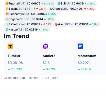
Tutorial
TUT
€0.06976
Sui
SUI
€0.6039
113.33%
3.95%
Zcash
ZEC
€441.17
Cronos
CRO
€0.04261
0.16%
4.16%
Biconomy
BICO
€0.04895
5.90%
Dogecoin
DOGE
€0.0614
1.80%
SKYAI
SKYAI
€0.09871
siren
SIREN
€0.03031
4.53%
0.19%
Kaspa
KAS
€0.02316
1.67%
Im Trend
Tutorial
Audiera
Momentum
$0.08108
$2.8
$0.2074
115.29%
33.72%
13.25%
CoinMarketCap
Tokens
BHEX Token