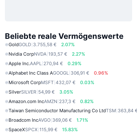
Beliebte reale Vermögenswerte
Gold
GOLD
3.755,58 €
2.07%
Nvidia Corp
NVDA
193,57 €
2.27%
Apple Inc.
AAPL
270,94 €
0.29%
Alphabet Inc Class A
GOOGL
306,91 €
0.96%
Microsoft Corp
MSFT
432,07 €
0.03%
Silver
SILVER
54,99 €
3.05%
Amazon.com Inc
AMZN
237,3 €
0.82%
Taiwan Semiconductor Manufacturing Co Ltd
TSM
363,84 
Broadcom Inc
AVGO
369,06 €
1.71%
SpaceX
SPCX
115,99 €
15.83%