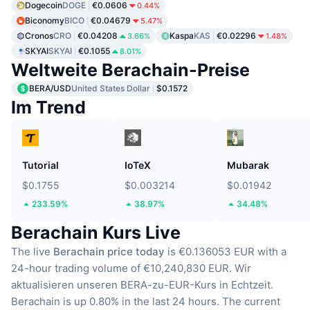
Dogecoin
DOGE
€0.0606
0.44%
Biconomy
BICO
€0.04679
5.47%
Cronos
CRO
€0.04208
Kaspa
KAS
€0.02296
3.66%
1.48%
SKYAI
SKYAI
€0.1055
8.01%
Weltweite Berachain-Preise
BERA/USD
United States Dollar
$0.1572
Im Trend
Tutorial
IoTeX
Mubarak
$0.1755
$0.003214
$0.01942
233.59%
38.97%
34.48%
Berachain Kurs Live
The live
Berachain price today
is €0.136053 EUR with a
24-hour trading volume of €10,240,830 EUR.
Wir
aktualisieren unseren BERA-zu-EUR-Kurs in Echtzeit.
Berachain is up 0.80% in the last 24 hours.
The current