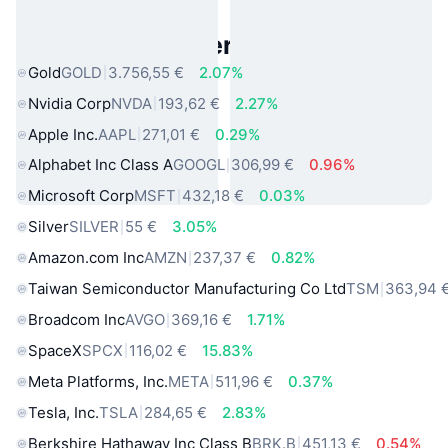
Beliebte reale Vermögenswerte
Gold
GOLD
3.756,55 €
2.07%
Nvidia Corp
NVDA
193,62 €
2.27%
Apple Inc.
AAPL
271,01 €
0.29%
Alphabet Inc Class A
GOOGL
306,99 €
0.96%
Microsoft Corp
MSFT
432,18 €
0.03%
Silver
SILVER
55 €
3.05%
Amazon.com Inc
AMZN
237,37 €
0.82%
Taiwan Semiconductor Manufacturing Co Ltd
TSM
363,94 
Broadcom Inc
AVGO
369,16 €
1.71%
SpaceX
SPCX
116,02 €
15.83%
Meta Platforms, Inc.
META
511,96 €
0.37%
Tesla, Inc.
TSLA
284,65 €
2.83%
Berkshire Hathaway Inc Class B
BRK.B
451,13 €
0.54%