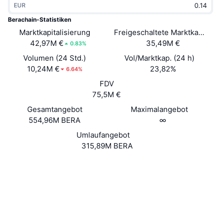
EUR
Im Trend
Krypto-ETFs
Lernen
CMC MCP
Berachain-Statistiken
Marktkapitalisierung
Neu
Freigeschaltete Marktkapitalis
Bitcoin-ETFs
x402
News
42,97M €
35,49M €
0.83%
Krypto
Ethereum-ETFs
Volumen (24 Std.)
Vol/Marktkap. (24 h)
Akademie
10,24M €
23,82%
6.64%
Politik
FDV
Technische Analyse
Forschung/Recherche
75,5M €
Sport
Gesamtangebot
Maximalangebot
RSI
Videos
554,96M BERA
∞
Finanzen
MACD
Umlaufangebot
Wörterbuch
315,89M BERA
Technologie
Website
Website
Whitepaper
Derivate
Kampagnen
Soziale Medien
NFT
Überblick
Airdrops
Verträge
0xeeee...eeeeee
4.6
Bewertung (CertiK)
NFT-Statistiken insgesamt
Liquidationen
Diamant-Prämien
UCID
24647