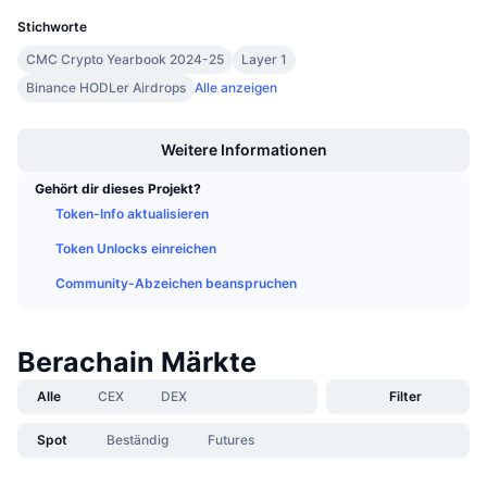
Anstehende Verkäufe
Stichworte
Finanzierungsraten
Lernen und verdienen
CMC Crypto Yearbook 2024-25
Layer 1
Binance HODLer Airdrops
Alle anzeigen
Kalender
Boost
Weitere Informationen
ICO-Kalender
Gehört dir dieses Projekt?
Ereigniskalender
Token-Info aktualisieren
Token Unlocks einreichen
Community-Abzeichen beanspruchen
Berachain Märkte
Alle
CEX
DEX
Filter
Spot
Beständig
Futures