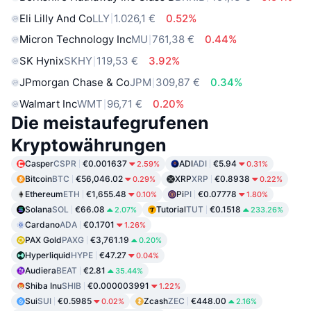
Eli Lilly And Co
LLY
1.026,1 €
0.52%
Micron Technology Inc
MU
761,38 €
0.44%
SK Hynix
SKHY
119,53 €
3.92%
JPmorgan Chase & Co
JPM
309,87 €
0.34%
Walmart Inc
WMT
96,71 €
0.20%
Die meistaufegrufenen
Kryptowährungen
Casper
CSPR
€0.001637
ADI
ADI
€5.94
2.59%
0.31%
Bitcoin
BTC
€56,046.02
XRP
XRP
€0.8938
0.29%
0.22%
Ethereum
ETH
€1,655.48
Pi
PI
€0.07778
0.10%
1.80%
Solana
SOL
€66.08
Tutorial
TUT
€0.1518
2.07%
233.26%
Cardano
ADA
€0.1701
1.26%
PAX Gold
PAXG
€3,761.19
0.20%
Hyperliquid
HYPE
€47.27
0.04%
Audiera
BEAT
€2.81
35.44%
Shiba Inu
SHIB
€0.000003991
1.22%
Sui
SUI
€0.5985
Zcash
ZEC
€448.00
0.02%
2.16%