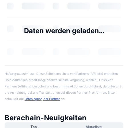
Daten werden geladen…
Haftungsausschluss: Diese Seite kann Links von Partnern (Affiliate) enthalten.
CoinMarketCap erhält möglicherweise eine Vergütung, wenn du Links von
Partnern (Affiliate) besuchst und bestimmte Aktionen durchführst, darunter z. B.
die Anmeldung bei und Transaktionen auf diesen Partner-Plattformen. Bitte
schau dir die
Offenlegung der Partner
an.
Berachain-Neuigkeiten
Top-
Aktuellste