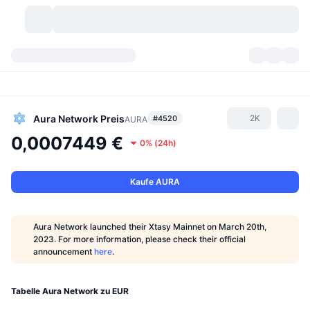
Kryptowährungen
Dashboards
Kryptowährungen
DexScan
Märkte
Rangliste
Aura Network
Preis
2K
#4520
AURA
0,0007449 €
0%
(
24h
)
Signale
Börsen
Kategorien
New
Marktübersicht
Im Trend
Community
Historische Momentaufnahmen
Spot-Markt
Zentralisierte Börsen
Kaufe AURA
Neu
Feeds
API
Token-Freischaltungen
Anzahl der Kryptowährungen
Spot
Aura Network launched their Xtasy Mainnet on March 20th,
2023. For more information, please check their official
Gewinner
Themen
Yields
Produkte
Bitcoin Schatzkammern
Derivate
API
announcement
here
.
Meme Explorer
Lives
Reale Vermögenswerte
BNB Schatzkammern
Produkte
Krypto-API
Dezentrale Börsen
Tabelle Aura Network zu EUR