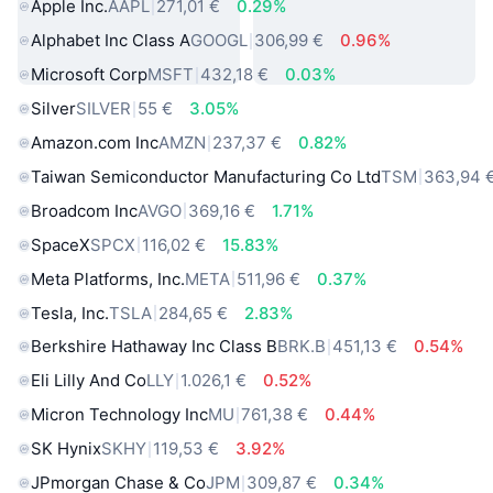
Apple Inc.
AAPL
271,01 €
0.29%
Alphabet Inc Class A
GOOGL
306,99 €
0.96%
Microsoft Corp
MSFT
432,18 €
0.03%
Silver
SILVER
55 €
3.05%
Amazon.com Inc
AMZN
237,37 €
0.82%
Taiwan Semiconductor Manufacturing Co Ltd
TSM
363,94 
Broadcom Inc
AVGO
369,16 €
1.71%
SpaceX
SPCX
116,02 €
15.83%
Meta Platforms, Inc.
META
511,96 €
0.37%
Tesla, Inc.
TSLA
284,65 €
2.83%
Berkshire Hathaway Inc Class B
BRK.B
451,13 €
0.54%
Eli Lilly And Co
LLY
1.026,1 €
0.52%
Micron Technology Inc
MU
761,38 €
0.44%
SK Hynix
SKHY
119,53 €
3.92%
JPmorgan Chase & Co
JPM
309,87 €
0.34%