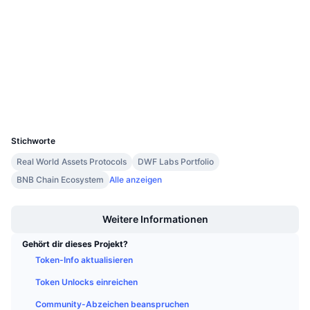
Anstehende Verkäufe
Soziale Medien
Finanzierungsraten
Lernen und verdienen
4.2
Bewertung (CertiK)
aurascan.io
Kalender
Explorer
ICO-Kalender
Wallets
UCID
20326
Ereigniskalender
Stichworte
Real World Assets Protocols
DWF Labs Portfolio
BNB Chain Ecosystem
Alle anzeigen
Boost
Weitere Informationen
Gehört dir dieses Projekt?
Token-Info aktualisieren
Token Unlocks einreichen
Community-Abzeichen beanspruchen