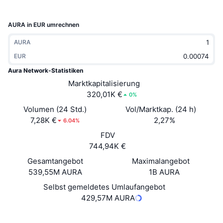
Im Trend
Krypto-ETFs
Lernen
CMC MCP
AURA in EUR umrechnen
Neu
Bitcoin-ETFs
x402
News
AURA
Krypto
EUR
Ethereum-ETFs
Akademie
Aura Network-Statistiken
Politik
Marktkapitalisierung
Technische Analyse
Forschung/Recherche
320,01K €
0%
Sport
Volumen (24 Std.)
Vol/Marktkap. (24 h)
RSI
Videos
7,28K €
2,27%
6.04%
Finanzen
FDV
MACD
Wörterbuch
744,94K €
Technologie
Gesamtangebot
Maximalangebot
Derivate
Kampagnen
539,55M AURA
1B AURA
NFT
Selbst gemeldetes Umlaufangebot
Überblick
Airdrops
429,57M AURA
NFT-Statistiken insgesamt
Liquidationen
Diamant-Prämien
Website
Website
Whitepaper