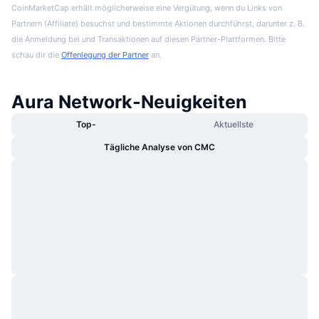
CoinMarketCap erhält möglicherweise eine Vergütung, wenn du Links von
Partnern (Affiliate) besuchst und bestimmte Aktionen durchführst, darunter z. B.
die Anmeldung bei und Transaktionen auf diesen Partner-Plattformen. Bitte
schau dir die
Offenlegung der Partner
an.
Aura Network-Neuigkeiten
Top-
Aktuellste
Tägliche Analyse von CMC