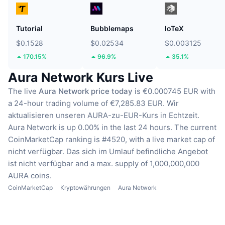
Tutorial
Bubblemaps
IoTeX
$0.1528
$0.02534
$0.003125
170.15%
96.9%
35.1%
Aura Network Kurs Live
The live
Aura Network price today
is €0.000745 EUR with
a 24-hour trading volume of €7,285.83 EUR.
Wir
aktualisieren unseren AURA-zu-EUR-Kurs in Echtzeit.
Aura Network is up 0.00% in the last 24 hours.
The current
CoinMarketCap ranking is #4520, with a live market cap of
nicht verfügbar.
Das sich im Umlauf befindliche Angebot
ist nicht verfügbar
and a max. supply of 1,000,000,000
AURA coins.
CoinMarketCap
Kryptowährungen
Aura Network