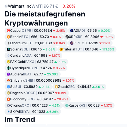
Walmart Inc
WMT
96,71 €
0.20%
Die meistaufegrufenen
Kryptowährungen
Casper
CSPR
€0.001634
ADI
ADI
€5.96
3.45%
0.09%
Bitcoin
BTC
€56,150.70
XRP
XRP
€0.8966
0.11%
0.02%
Ethereum
ETH
€1,660.33
Pi
PI
€0.07789
0.04%
1.12%
Solana
SOL
€66.15
Tutorial
TUT
€0.1346
2.08%
171.36%
Cardano
ADA
€0.1698
1.67%
PAX Gold
PAXG
€3,759.47
0.17%
Hyperliquid
HYPE
€47.24
0.27%
Audiera
BEAT
€2.77
25.36%
Shiba Inu
SHIB
€0.000003988
1.07%
Sui
SUI
€0.5989
Zcash
ZEC
€454.42
0.13%
3.51%
Dogecoin
DOGE
€0.06067
0.19%
Biconomy
BICO
€0.04197
20.45%
Cronos
CRO
€0.04223
Kaspa
KAS
€0.023
4.31%
1.37%
SKYAI
SKYAI
€0.1028
6.26%
Im Trend