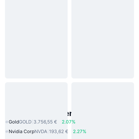
Beliebte reale Vermögenswerte
Gold
GOLD
3.756,55 €
2.07%
Nvidia Corp
NVDA
193,62 €
2.27%