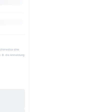
icherweise eine
z. B. die Anmeldung