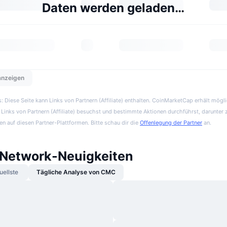
Daten werden geladen…
 anzeigen
 Diese Seite kann Links von Partnern (Affiliate) enthalten. CoinMarketCap erhält mögl
Links von Partnern (Affiliate) besuchst und bestimmte Aktionen durchführst, darunter 
en auf diesen Partner-Plattformen. Bitte schau dir die
Offenlegung der Partner
an.
Network-Neuigkeiten
uellste
Tägliche Analyse von CMC