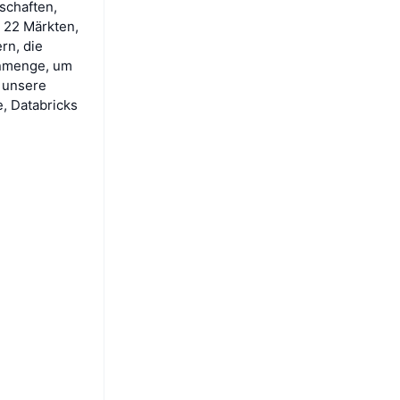
schaften,
 22 Märkten,
rn, die
enmenge, um
 unsere
e, Databricks