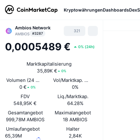
Kryptowährungen
Dashboards
DexS
Ambios Network
321
#3287
AMBIOS
0,0005489 €
0%
(
24h
)
Marktkapitalisierung
35,89K €
0%
Volumen (24 Std.)
Vol/Marktkap. (24 h)
0 €
0%
0%
FDV
Liq./Marktkap.
548,95K €
64.28%
Gesamtangebot
Maximalangebot
999,78M AMBIOS
1B AMBIOS
Umlaufangebot
Halter
65,39M
2,84K