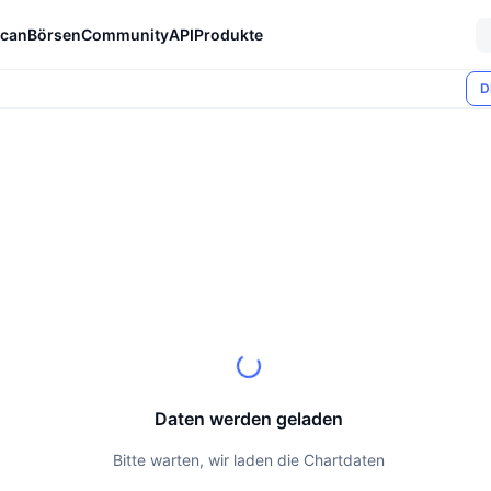
can
Börsen
Community
API
Produkte
D
Daten werden geladen
Bitte warten, wir laden die Chartdaten