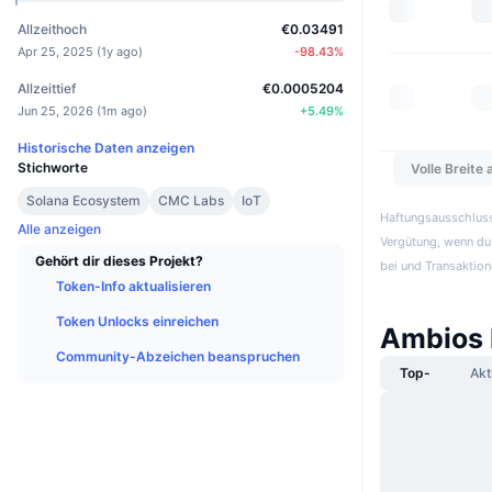
Allzeithoch
€0.03491
Apr 25, 2025
(
1y ago
)
-98.43
%
Allzeittief
€0.0005204
Jun 25, 2026
(
1m ago
)
+
5.49
%
Historische Daten anzeigen
Stichworte
Volle Breite
Solana Ecosystem
CMC Labs
IoT
Haftungsausschluss:
Alle anzeigen
Vergütung, wenn du 
Gehört dir dieses Projekt?
bei und Transaktion
Token-Info aktualisieren
Token Unlocks einreichen
Ambios 
Community-Abzeichen beanspruchen
Top-
Akt