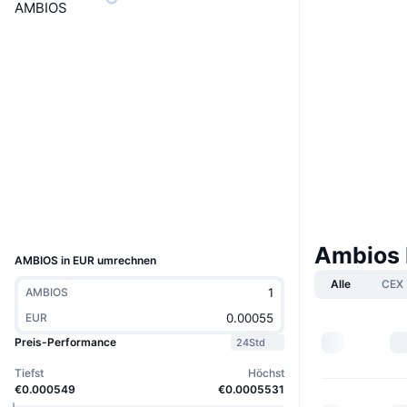
AMBIOS
Website
Website
Whitepaper
Soziale Medien
Verträge
amb1bb...Crd9FM
3.2
Bewertung (CertiK)
Explorer
solscan.io
Wallets
UCID
36348
Ambios 
AMBIOS in EUR umrechnen
Alle
CEX
AMBIOS
EUR
Preis-Performance
24Std
Tiefst
Höchst
€0.000549
€0.0005531