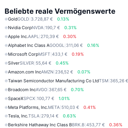
Beliebte reale Vermögenswerte
Gold
GOLD
3.728,87 €
0.13%
Nvidia Corp
NVDA
190,7 €
0.31%
Apple Inc.
AAPL
270,39 €
0.30%
Alphabet Inc Class A
GOOGL
311,06 €
0.16%
Microsoft Corp
MSFT
433,1 €
0.19%
Silver
SILVER
55,64 €
0.45%
Amazon.com Inc
AMZN
236,52 €
0.07%
Taiwan Semiconductor Manufacturing Co Ltd
TSM
365,26 
Broadcom Inc
AVGO
367,65 €
0.70%
SpaceX
SPCX
100,77 €
1.01%
Meta Platforms, Inc.
META
510,03 €
0.41%
Tesla, Inc.
TSLA
279,14 €
0.63%
Berkshire Hathaway Inc Class B
BRK.B
453,77 €
0.36%