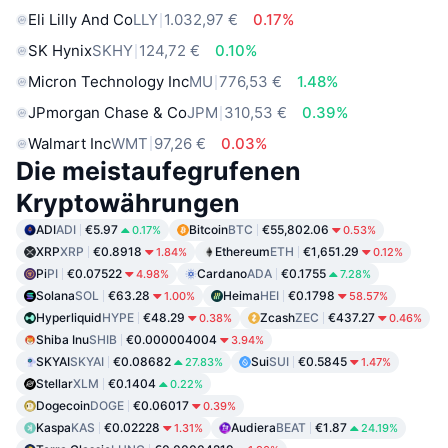
Eli Lilly And Co
LLY
1.032,97 €
0.17%
SK Hynix
SKHY
124,72 €
0.10%
Micron Technology Inc
MU
776,53 €
1.48%
JPmorgan Chase & Co
JPM
310,53 €
0.39%
Walmart Inc
WMT
97,26 €
0.03%
Die meistaufegrufenen
Kryptowährungen
ADI
ADI
€5.97
Bitcoin
BTC
€55,802.06
0.17%
0.53%
XRP
XRP
€0.8918
Ethereum
ETH
€1,651.29
1.84%
0.12%
Pi
PI
€0.07522
Cardano
ADA
€0.1755
4.98%
7.28%
Solana
SOL
€63.28
Heima
HEI
€0.1798
1.00%
58.57%
Hyperliquid
HYPE
€48.29
Zcash
ZEC
€437.27
0.38%
0.46%
Shiba Inu
SHIB
€0.000004004
3.94%
SKYAI
SKYAI
€0.08682
Sui
SUI
€0.5845
27.83%
1.47%
Stellar
XLM
€0.1404
0.22%
Dogecoin
DOGE
€0.06017
0.39%
Kaspa
KAS
€0.02228
Audiera
BEAT
€1.87
1.31%
24.19%