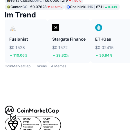
Terra Classic
LUNC
€0.00004219
1.90%
Canton
CC
€0.07628
Chainlink
LINK
€7.11
13.52%
0.33%
Im Trend
Fusionist
Stargate Finance
ETHGas
$0.1528
$0.1572
$0.02415
110.06%
29.82%
36.84%
CoinMarketCap
Tokens
AIMemes