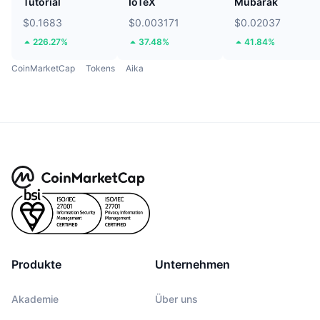
Tutorial
IoTeX
Mubarak
$0.1683
$0.003171
$0.02037
226.27%
37.48%
41.84%
CoinMarketCap
Tokens
Aika
Produkte
Unternehmen
Akademie
Über uns