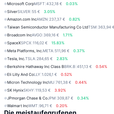
Microsoft Corp
MSFT
432,18 €
0.03%
Silver
SILVER
55 €
3.05%
Amazon.com Inc
AMZN
237,37 €
0.82%
Taiwan Semiconductor Manufacturing Co Ltd
TSM
363,94 
Broadcom Inc
AVGO
369,16 €
1.71%
SpaceX
SPCX
116,02 €
15.83%
Meta Platforms, Inc.
META
511,96 €
0.37%
Tesla, Inc.
TSLA
284,65 €
2.83%
Berkshire Hathaway Inc Class B
BRK.B
451,13 €
0.54%
Eli Lilly And Co
LLY
1.026,1 €
0.52%
Micron Technology Inc
MU
761,38 €
0.44%
SK Hynix
SKHY
119,53 €
3.92%
JPmorgan Chase & Co
JPM
309,87 €
0.34%
Walmart Inc
WMT
96,71 €
0.20%
Die meistaufegrufenen