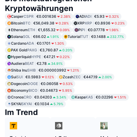
Kryptowährungen
Casper
CSPR
€0.001636
ADI
ADI
€5.93
2.38%
0.32%
Bitcoin
BTC
€56,049.38
XRP
XRP
€0.8936
0.28%
0.23%
Ethereum
ETH
€1,655.32
Pi
PI
€0.07778
0.09%
1.98%
Solana
SOL
€66.02
Tutorial
TUT
€0.1488
1.91%
232.77%
Cardano
ADA
€0.1701
1.30%
PAX Gold
PAXG
€3,760.87
0.20%
Hyperliquid
HYPE
€47.21
0.22%
Audiera
BEAT
€2.78
34.91%
Shiba Inu
SHIB
€0.000003992
1.21%
Sui
SUI
€0.5983
Zcash
ZEC
€447.19
0.12%
2.00%
Dogecoin
DOGE
€0.06058
0.53%
Biconomy
BICO
€0.04673
5.95%
Cronos
CRO
€0.04203
Kaspa
KAS
€0.02296
3.34%
1.51%
SKYAI
SKYAI
€0.1034
5.79%
Im Trend