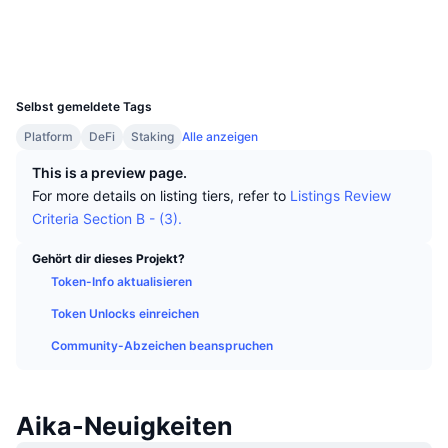
Top-Händler
Artikel
Börsenzuflüsse/-abflüsse
DEX API
Umrechner
Ranglisten
Spot
Soziale Medien
Stimmung
Unternehmen
Newsletter
Indikatoren
Im Trend
UCID
Derivate
26781
Preise
CMC Launch
Selbst gemeldete Tags
Demnächst
Angst-und-Gier-Index.
Platform
DeFi
Staking
Alle anzeigen
Ressourcen
CMC Labs
Zuletzt hinzugefügt
Altcoin-Saison-Index
This is a preview page.
For more details on listing tiers, refer to
Listings Review
CMC Max
Gewinner & Verlierer
Indikatoren für den Marktzyklus
Criteria Section B - (3).
Dokumentation
Top-Storys
Am häufigsten aufgerufen
Bitcoin-Dominanz
Gehört dir dieses Projekt?
FAQ
Token-Info aktualisieren
Telegram-Bot
Stimmung der Community
CoinMarketCap 20 Index
Token Unlocks einreichen
KI-Integrationen
Werben
Community-Abzeichen beanspruchen
Chain-Ranking
CoinMarketCap 100 Index
CMC Agenten-Hub
Prognosemärkte
ETF-Kapitalflüsse
Website-Widgets
Aika-Neuigkeiten
Fähigkeiten-Marktplatz