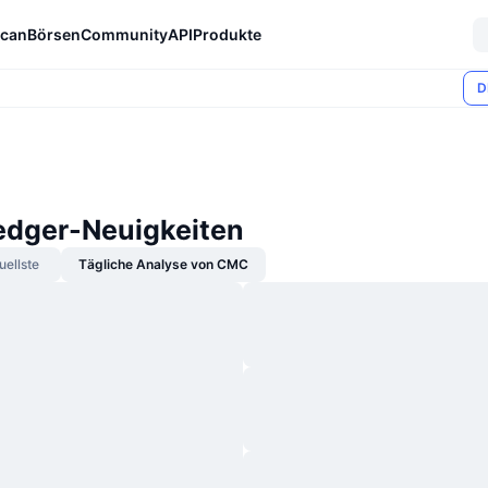
can
Börsen
Community
API
Produkte
D
dger-Neuigkeiten
uellste
Tägliche Analyse von CMC