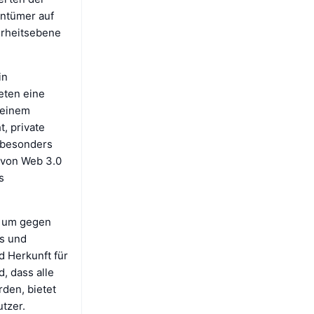
entümer auf
erheitsebene
in
eten eine
 einem
, private
t besonders
n von Web 3.0
s
, um gegen
Ts und
d Herkunft für
, dass alle
rden, bietet
tzer.