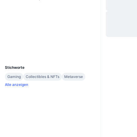
Website
Website
Whitepaper
Soziale Medien
Verträge
0xf7b5...b443a8
2.4
Bewertung (CertiK)
Explorer
bscscan.com
Wallets
UCID
11913
Stichworte
Gaming
Collectibles & NFTs
Metaverse
Alle anzeigen