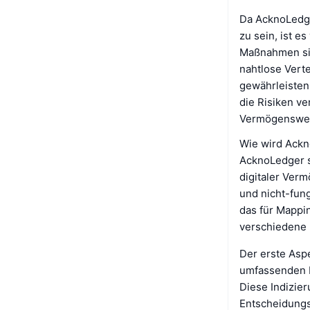
Da AcknoLedge
zu sein, ist e
Maßnahmen sin
nahtlose Vert
gewährleisten.
die Risiken ve
Vermögenswer
Wie wird Ack
AcknoLedger st
digitaler Ver
und nicht-fun
das für Mappi
verschiedene 
Der erste Aspe
umfassenden I
Diese Indizier
Entscheidungsp