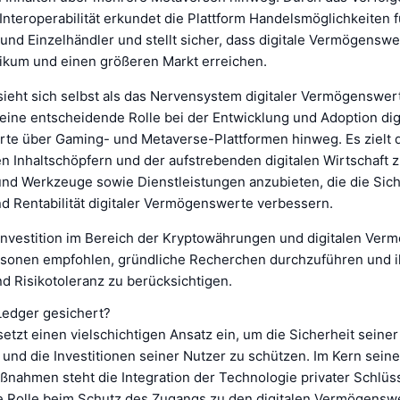
Interoperabilität erkundet die Plattform Handelsmöglichkeiten f
nd Einzelhändler und stellt sicher, dass digitale Vermögenswe
likum und einen größeren Markt erreichen.
ieht sich selbst als das Nervensystem digitaler Vermögenswe
 eine entscheidende Rolle bei der Entwicklung und Adoption dig
e über Gaming- und Metaverse-Plattformen hinweg. Es zielt da
n Inhaltschöpfern und der aufstrebenden digitalen Wirtschaft 
nd Werkzeuge sowie Dienstleistungen anzubieten, die die Sicht
nd Rentabilität digitaler Vermögenswerte verbessern.
 Investition im Bereich der Kryptowährungen und digitalen Ve
rsonen empfohlen, gründliche Recherchen durchzuführen und i
d Risikotoleranz zu berücksichtigen.
Ledger gesichert?
tzt einen vielschichtigen Ansatz ein, um die Sicherheit seiner
und die Investitionen seiner Nutzer zu schützen. Im Kern seine
nahmen steht die Integration der Technologie privater Schlüss
 Rolle beim Schutz des Zugangs zu den digitalen Vermögensw