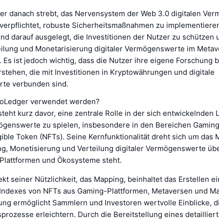
r danach strebt, das Nervensystem der Web 3.0 digitalen Ve
s verpflichtet, robuste Sicherheitsmaßnahmen zu implementiere
d darauf ausgelegt, die Investitionen der Nutzer zu schützen 
eilung und Monetarisierung digitaler Vermögenswerte im Metav
 Es ist jedoch wichtig, dass die Nutzer ihre eigene Forschung 
rstehen, die mit Investitionen in Kryptowährungen und digitale
te verbunden sind.
noLedger verwendet werden?
eht kurz davor, eine zentrale Rolle in der sich entwickelnden 
mögenswerte zu spielen, insbesondere in den Bereichen Gamin
gible Token (NFTs). Seine Kernfunktionalität dreht sich um das
ng, Monetisierung und Verteilung digitaler Vermögenswerte üb
Plattformen und Ökosysteme steht.
kt seiner Nützlichkeit, das Mapping, beinhaltet das Erstellen e
ndexes von NFTs aus Gaming-Plattformen, Metaversen und Mar
ung ermöglicht Sammlern und Investoren wertvolle Einblicke, d
rozesse erleichtern. Durch die Bereitstellung eines detaillier