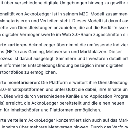
it über verschiedene digitale Umgebungen hinweg zu gewährle
ionalität von AcknoLedger ist in seinem M2D-Modell zusammen
 Monetarisieren und Verteilen steht. Dieses Modell ist darauf au
lette von Dienstleistungen anzubieten, die auf die Bedürfnisse
 digitaler Vermögenswerte im Web 3.0-Raum zugeschnitten si
te kartieren
: AcknoLedger übernimmt die umfassende Indizie
ns (NFTs) aus Gaming, Metaversen und Marktplätzen. Dieser
ozess ist darauf ausgelegt, Sammlern und Investoren detailliert
e informierte Entscheidungsfindung bezüglich ihrer digitalen
portfolios zu ermöglichen.
te monetarisieren
: Die Plattform erweitert ihre Dienstleistun
.0-Inhaltsplattformen und unterstützt sie dabei, ihre Inhalte u
n. Dies wird durch verschiedene Kanäle und Application Progr
Is) erreicht, die AcknoLedger bereitstellt und die einen neuen
 für Inhaltschöpfer und Plattformen ermöglichen.
te verteilen
: AcknoLedger konzentriert sich auch auf das Mar
n Inhalten über mehrere Metaversen hinweg. Durch das Verfol