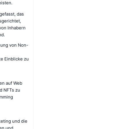
isten.
gefasst, das
sgerichtet,
 von Inhabern
nd.
rung von Non-
e Einblicke zu
gen auf Web
nd NFTs zu
amming
keting und die
gen und