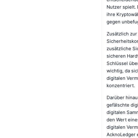
Nutzer spielt.
ihre Kryptowä
gegen unbefug
Zusätzlich zur
Sicherheitsko
zusätzliche Si
sicheren Hard
Schlüssel übe
wichtig, da si
digitalen Ve
konzentriert.
Darüber hinau
gefälschte di
digitalen Sam
den Wert eine
digitalen Verm
AcknoLedger e