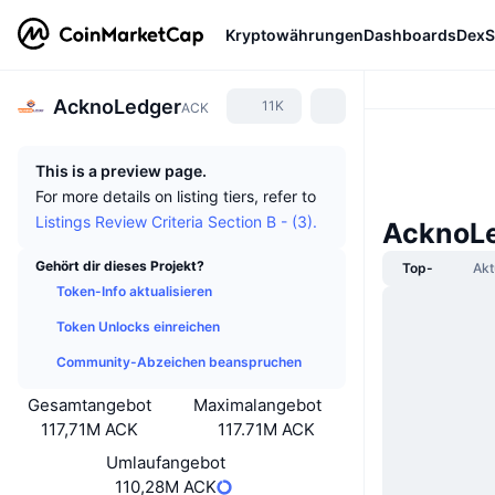
Kryptowährungen
Dashboards
DexS
AcknoLedger
11K
ACK
This is a preview page.
For more details on listing tiers, refer to
Listings Review Criteria Section B - (3).
AcknoLe
Gehört dir dieses Projekt?
Top-
Akt
Token-Info aktualisieren
Token Unlocks einreichen
Community-Abzeichen beanspruchen
Gesamtangebot
Maximalangebot
117,71M ACK
117.71M ACK
Umlaufangebot
110,28M ACK