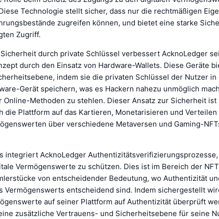
 Diese Technologie stellt sicher, dass nur die rechtmäßigen Eig
hrungsbestände zugreifen können, und bietet eine starke Sich
ten Zugriff.
 Sicherheit durch private Schlüssel verbessert AcknoLedger se
nzept durch den Einsatz von Hardware-Wallets. Diese Geräte bi
cherheitsebene, indem sie die privaten Schlüssel der Nutzer in
ware-Gerät speichern, was es Hackern nahezu unmöglich macht
r Online-Methoden zu stehlen. Dieser Ansatz zur Sicherheit is
ch die Plattform auf das Kartieren, Monetarisieren und Verteile
rmögenswerten über verschiedene Metaversen und Gaming-NFT
s integriert AcknoLedger Authentizitätsverifizierungsprozesse
gitale Vermögenswerte zu schützen. Dies ist im Bereich der NF
mlerstücke von entscheidender Bedeutung, wo Authentizität un
s Vermögenswerts entscheidend sind. Indem sichergestellt wird
ögenswerte auf seiner Plattform auf Authentizität überprüft we
ine zusätzliche Vertrauens- und Sicherheitsebene für seine Nu