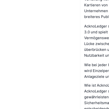
Kartieren von 
Unternehmen u
breiteres Pub
AcknoLedger s
3.0 und spielt
Vermögenswert
Lücke zwische
überbrücken u
Nutzbarkeit u
Wie bei jeder
wird Einzelpe
Anlageziele un
Wie ist Ackno
AcknoLedger se
gewährleisten 
Sicherheitsmaß
entscheidende