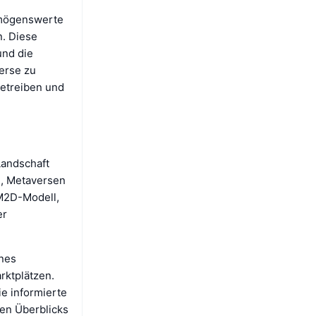
rmögenswerte
n. Diese
und die
erse zu
betreiben und
Landschaft
g, Metaversen
 M2D-Modell,
er
ines
ktplätzen.
ie informierte
ten Überblicks