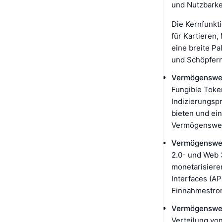
und Nutzbarke
Die Kernfunkt
für Kartieren,
eine breite Pa
und Schöpfern
Vermögenswer
Fungible Toke
Indizierungspr
bieten und ein
Vermögenswert
Vermögenswer
2.0- und Web 3
monetarisiere
Interfaces (AP
Einnahmestrom
Vermögenswer
Verteilung vo