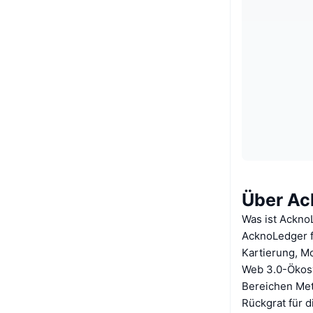
Über Ac
Was ist Ackno
AcknoLedger fu
Kartierung, M
Web 3.0-Ökosy
Bereichen Meta
Rückgrat für 