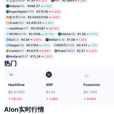
艾达币
ADA
¥1.34
Pi
PI
¥0.5965
5.32%
3.29%
Solana
SOL
¥498.37
0.59%
Hyperliquid
HYPE
¥375.50
0.32%
柴犬币
SHIB
¥0.00003106
1.84%
Zcash
ZEC
¥3,455.33
3.36%
Hashflow
HFT
¥0.09381
56.70%
SKYAI
SKYAI
¥0.7456
Heima
HEI
¥1.36
35.74%
4.72%
Sui
SUI
¥4.54
Stellar
XLM
¥1.08
0.65%
1.26%
Kaspa
KAS
¥0.1764
狗狗币
DOGE
¥0.472
2.81%
1.11%
Canton
CC
¥0.6275
Ondo
ONDO
¥2.37
6.86%
5.42%
Audiera
BEAT
¥13.24
2.02%
热门
Hashflow
XRP
Fusionist
$0.01393
$1.03
$0.1104
56.14%
2.29%
8.59%
Alon实时行情