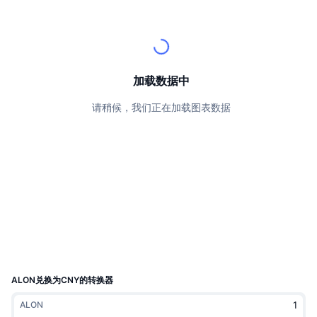
顶级交易者
文章
交易所流入/流出
DEX API
转换器
排行榜
现货
情绪
企业
简讯
指标
热门
衍生品
定价
CMC Launch
加载数据中
即将推出
恐惧和贪婪指数
请稍候，我们正在加载图表数据
资源
CMC Labs
最近添加
山寨币季节指数
CMC Max
领涨和领跌
市场周期指标
文档
头条新闻
访问最多
比特币市值占比
常见问题解答
Telegram 机器人
社区情绪
CoinMarketCap 20 指数
AI 集成
广告
区块链排名
CoinMarketCap 100 指数
CMC代理中心
ALON兑换为CNY的转换器
预测市场
ETF资金流向
网站微件
ALON
技能市场