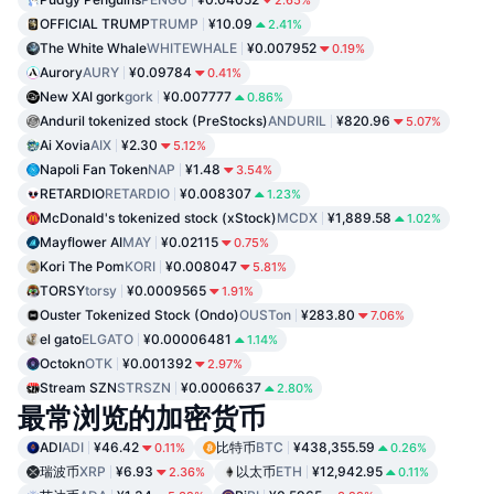
OFFICIAL TRUMP
TRUMP
¥10.09
2.41%
The White Whale
WHITEWHALE
¥0.007952
0.19%
Aurory
AURY
¥0.09784
0.41%
New XAI gork
gork
¥0.007777
0.86%
Anduril tokenized stock (PreStocks)
ANDURIL
¥820.96
5.07%
Ai Xovia
AIX
¥2.30
5.12%
Napoli Fan Token
NAP
¥1.48
3.54%
RETARDIO
RETARDIO
¥0.008307
1.23%
McDonald's tokenized stock (xStock)
MCDX
¥1,889.58
1.02%
Mayflower AI
MAY
¥0.02115
0.75%
Kori The Pom
KORI
¥0.008047
5.81%
TORSY
torsy
¥0.0009565
1.91%
Ouster Tokenized Stock (Ondo)
OUSTon
¥283.80
7.06%
el gato
ELGATO
¥0.00006481
1.14%
Octokn
OTK
¥0.001392
2.97%
Stream SZN
STRSZN
¥0.0006637
2.80%
最常浏览的加密货币
ADI
ADI
¥46.42
比特币
BTC
¥438,355.59
0.11%
0.26%
瑞波币
XRP
¥6.93
以太币
ETH
¥12,942.95
2.36%
0.11%