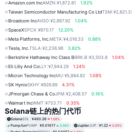
Amazon.com Inc
AMZN
¥1,872.81
1.92%
Taiwan Semiconductor Manufacturing Co Ltd
TSM
¥2,821.3
Broadcom Inc
AVGO
¥2,867.92
1.04%
SpaceX
SPCX
¥870.17
12.20%
Meta Platforms, Inc.
META
¥4,016.33
0.88%
Tesla, Inc.
TSLA
¥2,238.96
3.82%
Berkshire Hathaway Inc Class B
BRK.B
¥3,503.8
1.04%
Eli Lilly And Co
LLY
¥7,944.29
1.24%
Micron Technology Inc
MU
¥5,884.82
1.08%
SK Hynix
SKHY
¥926.89
4.31%
JPmorgan Chase & Co
JPM
¥2,408.57
0.16%
Walmart Inc
WMT
¥753.71
0.35%
Solana链上的热门代币
Solana
SOL
¥490.38
1.08%
Pump.fun
PUMP
¥0.01617
Jupiter
JUP
¥1.22
3.08%
3.00%
Pudgy Penguins
PENGU
¥0.04052
2.65%