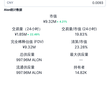
CNY
热门
加密货币 ETF
学习
CMC 模型上下文协议
Alon统计数据
新版
市值
比特币 ETF
x402
新闻
¥9.32M
4.21%
加密
以太币 ETF
交易量（24小时）
交易量/市值 (24小时)
币安学院
¥1.85M
19.83%
22.49%
政治
完全稀释估值 (FDV)
清算/市值
技术分析
研究报告
¥9.32M
23.28%
体育运动
总供应量
最大供应量
RSI
视频
997.96M ALON
--
金融
MACD
流通供应量
持有者
词汇表
997.96M ALON
14.82K
技术
衍生品
社交媒体
活动
合约
8XtRWb...z9s5WS
NFT
3.4
总览
评级 (CertiK)
空投
浏览器
solscan.io
NFT 总体统计数据
清算
钻石奖励
钱包