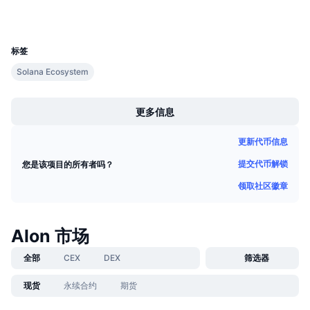
即将进行的销售活动
资金费率
学习赚币
UCID
35436
标签
日历
Solana Ecosystem
Boost
ICO日历
更多信息
活动日历
更新代币信息
提交代币解锁
您是该项目的所有者吗？
领取社区徽章
Alon 市场
全部
CEX
DEX
筛选器
现货
永续合约
期货