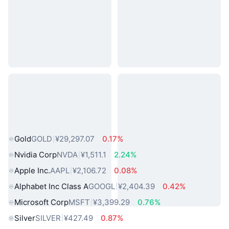
热门真实世界资产
Gold
GOLD
¥29,297.07
0.17%
Nvidia Corp
NVDA
¥1,511.1
2.24%
Apple Inc.
AAPL
¥2,106.72
0.08%
Alphabet Inc Class A
GOOGL
¥2,404.39
0.42%
Microsoft Corp
MSFT
¥3,399.29
0.76%
Silver
SILVER
¥427.49
0.87%