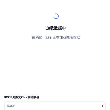
顶级交易者
文章
交易所流入/流出
DEX API
转换器
排行榜
现货
情绪
企业
简讯
指标
热门
衍生品
定价
CMC Launch
加载数据中
即将推出
恐惧和贪婪指数
请稍候，我们正在加载图表数据
资源
CMC Labs
最近添加
山寨币季节指数
CMC Max
领涨和领跌
市场周期指标
文档
头条新闻
访问最多
比特币市值占比
常见问题解答
Telegram 机器人
社区情绪
CoinMarketCap 20 指数
AI 集成
广告
区块链排名
CoinMarketCap 100 指数
CMC代理中心
BOOP兑换为CNY的转换器
预测市场
ETF资金流向
网站微件
BOOP
技能市场