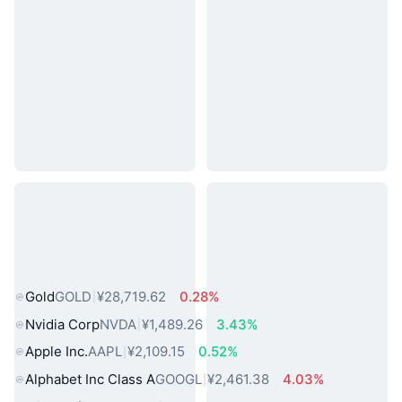
热门真实世界资产
Gold
GOLD
¥28,719.62
0.28%
Nvidia Corp
NVDA
¥1,489.26
3.43%
Apple Inc.
AAPL
¥2,109.15
0.52%
Alphabet Inc Class A
GOOGL
¥2,461.38
4.03%