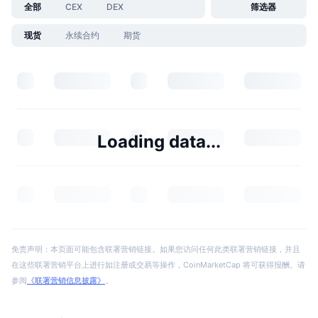
全部
CEX
DEX
筛选器
现货
永续合约
期货
Loading data...
免责声明：本页面可能包含联署营销链接。如果您访问任何此类联署营销链接，并且
在这些联署营销平台上进行如注册或交易等操作，CoinMarketCap 将可获得报酬。请
参阅
《联署营销信息披露》
。