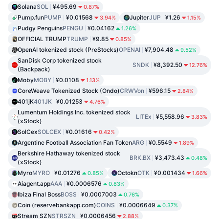
Solana
SOL
¥495.69
0.87%
Pump.fun
PUMP
¥0.01568
Jupiter
JUP
¥1.26
3.94%
1.15%
Pudgy Penguins
PENGU
¥0.04162
1.26%
OFFICIAL TRUMP
TRUMP
¥9.85
0.85%
OpenAI tokenized stock (PreStocks)
OPENAI
¥7,904.48
9.52%
SanDisk Corp tokenized stock
SNDK
¥8,392.50
12.76%
(Backpack)
Moby
MOBY
¥0.0108
1.13%
CoreWeave Tokenized Stock (Ondo)
CRWVon
¥596.15
2.84%
401jK
401JK
¥0.01253
4.76%
Lumentum Holdings Inc. tokenized stock
LITEx
¥5,558.96
3.83%
(xStock)
SolCex
SOLCEX
¥0.01616
0.42%
Argentine Football Association Fan Token
ARG
¥0.5549
1.89%
Berkshire Hathaway tokenized stock
BRK.BX
¥3,473.43
0.48%
(xStock)
Myro
MYRO
¥0.01276
Octokn
OTK
¥0.001434
0.85%
1.66%
Aiagent.app
AAA
¥0.0006576
0.83%
Ibiza Final Boss
BOSS
¥0.0007003
0.76%
Coin (reservebankapp.com)
COINS
¥0.0006649
0.37%
Stream SZN
STRSZN
¥0.0006456
2.88%