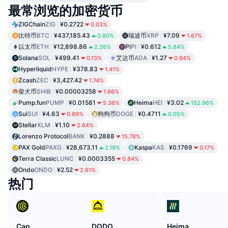
最常浏览的加密货币
ZIGChain
ZIG
¥0.2722
0.03%
比特币
BTC
¥437,185.43
瑞波币
XRP
¥7.09
0.80%
1.67%
以太币
ETH
¥12,898.86
Pi
PI
¥0.612
2.26%
5.84%
Solana
SOL
¥499.41
艾达币
ADA
¥1.27
0.13%
0.94%
Hyperliquid
HYPE
¥378.83
1.41%
Zcash
ZEC
¥3,427.42
1.74%
柴犬币
SHIB
¥0.00003258
1.66%
Pump.fun
PUMP
¥0.01581
Heima
HEI
¥3.02
5.36%
152.96%
Sui
SUI
¥4.63
狗狗币
DOGE
¥0.4711
0.89%
0.05%
Stellar
XLM
¥1.10
2.64%
Lorenzo Protocol
BANK
¥0.2888
15.78%
PAX Gold
PAXG
¥28,673.11
Kaspa
KAS
¥0.1769
2.19%
0.17%
Terra Classic
LUNC
¥0.0003355
0.84%
Ondo
ONDO
¥2.52
2.61%
热门
Cap
DODO
Heima