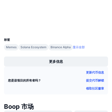
即将进行的销售活动
solscan.io
资金费率
浏览器
学习赚币
钱包
日历
UCID
36393
ICO日历
标签
Memes
Solana Ecosystem
Binance Alpha
显示全部
活动日历
Boost
更多信息
更新代币信息
提交代币解锁
您是该项目的所有者吗？
领取社区徽章
Boop 市场