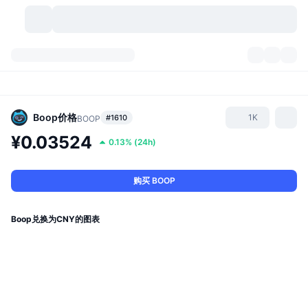
加密货币
仪表盘
加密货币
DexScan
市场
排名
Boop
价格
1K
#1610
BOOP
¥0.03524
0.13%
(
24h
)
信号
交易所
分类
New
市场概况
热门
社区
历史记录
现货市场
中心化交易所
购买 BOOP
新
动态
API
代币解锁
加密货币数量
现货
Boop兑换为CNY的图表
涨幅榜
话题
收益
产品
比特币金库
衍生品
API
模因 (Memes) 探索工具
直播活动
真实世界资产
币安币金库
产品
加密货币 API
去中心化交易所