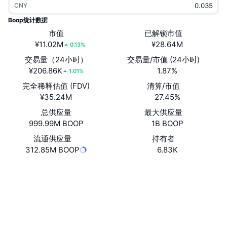
CNY
热门
加密货币 ETF
学习
CMC 模型上下文协议
Boop统计数据
新版
市值
已解锁市值
比特币 ETF
x402
新闻
¥11.02M
¥28.64M
0.13%
加密
以太币 ETF
交易量（24小时）
交易量/市值 (24小时)
币安学院
¥206.86K
1.87%
1.01%
政治
完全稀释估值 (FDV)
清算/市值
技术分析
研究报告
¥35.24M
27.45%
体育运动
总供应量
最大供应量
RSI
视频
999.99M BOOP
1B BOOP
金融
MACD
流通供应量
持有者
词汇表
312.85M BOOP
6.83K
技术
网站
Website
衍生品
活动
社交媒体
NFT
总览
空投
0x9a70...c8f6e1
合约
NFT 总体统计数据
清算
3.7
钻石奖励
评级 (CertiK)