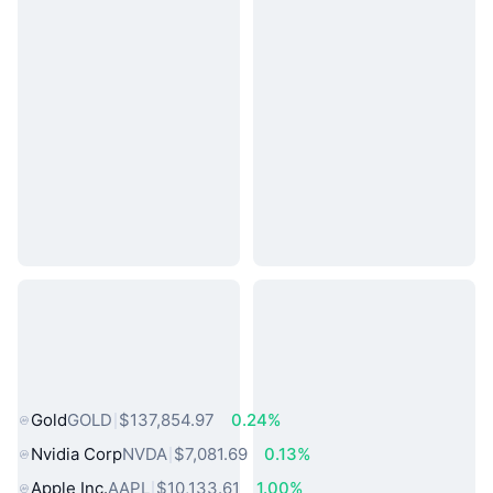
熱門現實世界資產
Gold
GOLD
$137,854.97
0.24%
Nvidia Corp
NVDA
$7,081.69
0.13%
Apple Inc.
AAPL
$10,133.61
1.00%