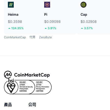
Heima
Pi
Cap
$0.3598
$0.09098
$0.02908
124.35%
3.91%
3.57%
CoinMarketCap
代幣
ZeroByte
產品
公司