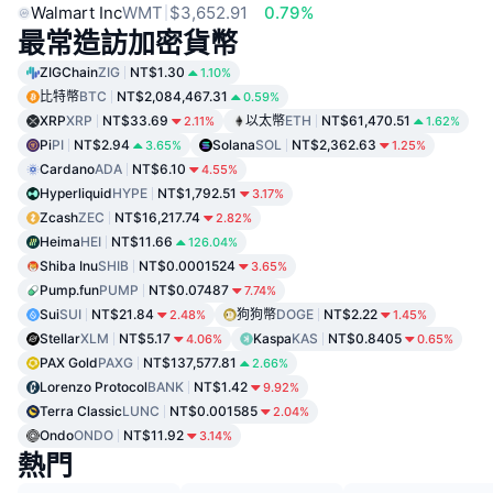
Walmart Inc
WMT
$3,652.91
0.79%
最常造訪加密貨幣
ZIGChain
ZIG
NT$1.30
1.10%
比特幣
BTC
NT$2,084,467.31
0.59%
XRP
XRP
NT$33.69
以太幣
ETH
NT$61,470.51
2.11%
1.62%
Pi
PI
NT$2.94
Solana
SOL
NT$2,362.63
3.65%
1.25%
Cardano
ADA
NT$6.10
4.55%
Hyperliquid
HYPE
NT$1,792.51
3.17%
Zcash
ZEC
NT$16,217.74
2.82%
Heima
HEI
NT$11.66
126.04%
Shiba Inu
SHIB
NT$0.0001524
3.65%
Pump.fun
PUMP
NT$0.07487
7.74%
Sui
SUI
NT$21.84
狗狗幣
DOGE
NT$2.22
2.48%
1.45%
Stellar
XLM
NT$5.17
Kaspa
KAS
NT$0.8405
4.06%
0.65%
PAX Gold
PAXG
NT$137,577.81
2.66%
Lorenzo Protocol
BANK
NT$1.42
9.92%
Terra Classic
LUNC
NT$0.001585
2.04%
Ondo
ONDO
NT$11.92
3.14%
熱門