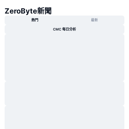
熱門
加密貨幣 ETF
ZeroByte新聞
學習
CMC 模型上下文協議
新推出
比特幣 ETF
熱門
最新
x402
新聞
CMC 每日分析
加密
以太幣 ETF
替補
政治
技術分析
研究報告
運動
RSI
影片
金融
MACD
詞彙庫
技術
衍生品
活動
NFT
總覽
空投
NFT 整體統計數字
清算
鑽石獎勵