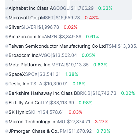
Alphabet Inc Class A
GOOGL
$11,766.29
0.63%
Microsoft Corp
MSFT
$15,659.23
0.43%
Silver
SILVER
$1,996.78
0.02%
Amazon.com Inc
AMZN
$8,849.89
0.61%
Taiwan Semiconductor Manufacturing Co Ltd
TSM
$13,335
Broadcom Inc
AVGO
$13,502.04
0.05%
Meta Platforms, Inc.
META
$19,113.85
0.63%
SpaceX
SPCX
$3,541.31
1.38%
Tesla, Inc.
TSLA
$10,390.91
0.16%
Berkshire Hathaway Inc Class B
BRK.B
$16,742.73
0.02%
Eli Lilly And Co
LLY
$38,113.99
0.98%
SK Hynix
SKHY
$4,578.61
6.03%
Micron Technology Inc
MU
$27,874.71
3.27%
JPmorgan Chase & Co
JPM
$11,670.92
0.70%