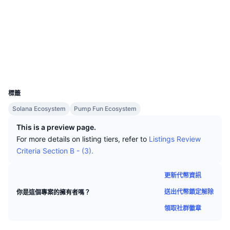
頂級交易者
文章
交易所流入/流出
DEX API
匯率換算
社群
排行榜
現貨
合約地址
H1hcBe...1kpump
情緒
企業
電子報
指標
熱門
區塊鏈瀏覽器
solscan.io
衍生品
定價
錢包
CMC Launch
即將推出
恐懼與貪婪指數
UCID
資源
34634
CMC Labs
近期新增
山寨幣季節指數
標籤
CMC Max
贏家與輸家
市場循環指標
Solana Ecosystem
Pump Fun Ecosystem
文檔
This is a preview page.
頭條新聞
最多造訪
比特幣市佔率
For more details on listing tiers, refer to
Listings Review
常見問題解答
Criteria Section B - (3).
Telegram 機器人
社群情緒
CoinMarketCap 20 指數
AI 整合
更新代幣資訊
廣告
區塊鏈排行榜
CoinMarketCap 100 指數
送出代幣鎖定解除
你是這個專案的擁有者嗎？
CMC代理中心
領取社群徽章
預測市場
ETF資金流向
網頁套件
技能市場