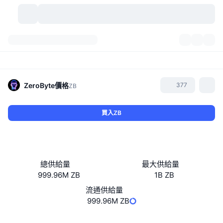
加密貨幣
儀表板
加密貨幣
DexScan
市場
排行
ZeroByte
價格
377
ZB
信號
交易所
類別
New
市場綜覽
買入ZB
熱門
社群
歷史記錄
現貨市場
集中式交易所
新
動態
API
代幣解鎖
加密貨幣數量
現貨
總供給量
最大供給量
999.96M ZB
1B ZB
漲幅榜
話題
收益
產品
比特幣金庫
衍生品
API
流通供給量
迷因探索工具
999.96M ZB
直播
實體世界資產
BNB金庫
產品
加密貨幣 API
去中心化交易所
網站
Website