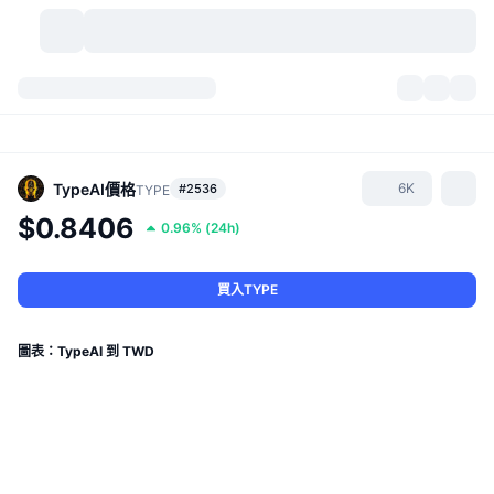
加密貨幣
儀表板
加密貨幣
DexScan
市場
排行
TypeAI
價格
6K
#2536
TYPE
$0.8406
0.96%
(
24h
)
信號
交易所
類別
New
市場綜覽
熱門
社群
歷史記錄
現貨市場
集中式交易所
買入TYPE
新
動態
API
代幣解鎖
加密貨幣數量
現貨
圖表：TypeAI 到 TWD
漲幅榜
話題
收益
產品
比特幣金庫
衍生品
API
迷因探索工具
直播
實體世界資產
BNB金庫
產品
加密貨幣 API
去中心化交易所