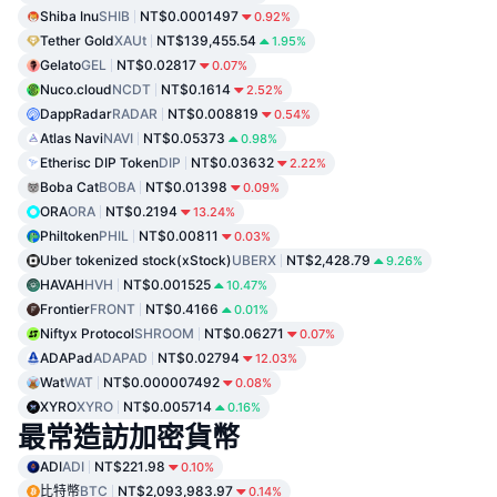
Shiba Inu
SHIB
NT$0.0001497
0.92%
Tether Gold
XAUt
NT$139,455.54
1.95%
Gelato
GEL
NT$0.02817
0.07%
Nuco.cloud
NCDT
NT$0.1614
2.52%
DappRadar
RADAR
NT$0.008819
0.54%
Atlas Navi
NAVI
NT$0.05373
0.98%
Etherisc DIP Token
DIP
NT$0.03632
2.22%
Boba Cat
BOBA
NT$0.01398
0.09%
ORA
ORA
NT$0.2194
13.24%
Philtoken
PHIL
NT$0.00811
0.03%
Uber tokenized stock(xStock)
UBERX
NT$2,428.79
9.26%
HAVAH
HVH
NT$0.001525
10.47%
Frontier
FRONT
NT$0.4166
0.01%
Niftyx Protocol
SHROOM
NT$0.06271
0.07%
ADAPad
ADAPAD
NT$0.02794
12.03%
Wat
WAT
NT$0.000007492
0.08%
XYRO
XYRO
NT$0.005714
0.16%
最常造訪加密貨幣
ADI
ADI
NT$221.98
0.10%
比特幣
BTC
NT$2,093,983.97
0.14%