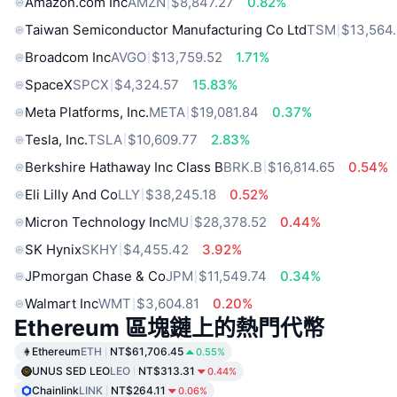
Amazon.com Inc
AMZN
$8,847.27
0.82%
Taiwan Semiconductor Manufacturing Co Ltd
TSM
$13,564
Broadcom Inc
AVGO
$13,759.52
1.71%
SpaceX
SPCX
$4,324.57
15.83%
Meta Platforms, Inc.
META
$19,081.84
0.37%
Tesla, Inc.
TSLA
$10,609.77
2.83%
Berkshire Hathaway Inc Class B
BRK.B
$16,814.65
0.54%
Eli Lilly And Co
LLY
$38,245.18
0.52%
Micron Technology Inc
MU
$28,378.52
0.44%
SK Hynix
SKHY
$4,455.42
3.92%
JPmorgan Chase & Co
JPM
$11,549.74
0.34%
Walmart Inc
WMT
$3,604.81
0.20%
Ethereum 區塊鏈上的熱門代幣
Ethereum
ETH
NT$61,706.45
0.55%
UNUS SED LEO
LEO
NT$313.31
0.44%
Chainlink
LINK
NT$264.11
0.06%