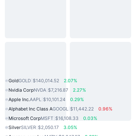
熱門現實世界資產
Gold
GOLD
$140,014.52
2.07%
Nvidia Corp
NVDA
$7,216.87
2.27%
Apple Inc.
AAPL
$10,101.24
0.29%
Alphabet Inc Class A
GOOGL
$11,442.22
0.96%
Microsoft Corp
MSFT
$16,108.33
0.03%
Silver
SILVER
$2,050.17
3.05%