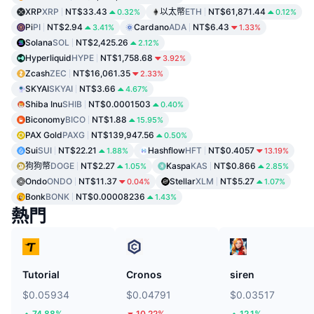
XRP
XRP
NT$33.43
以太幣
ETH
NT$61,871.44
0.32%
0.12%
Pi
PI
NT$2.94
Cardano
ADA
NT$6.43
3.41%
1.33%
Solana
SOL
NT$2,425.26
2.12%
Hyperliquid
HYPE
NT$1,758.68
3.92%
Zcash
ZEC
NT$16,061.35
2.33%
SKYAI
SKYAI
NT$3.66
4.67%
Shiba Inu
SHIB
NT$0.0001503
0.40%
Biconomy
BICO
NT$1.88
15.95%
PAX Gold
PAXG
NT$139,947.56
0.50%
Sui
SUI
NT$22.21
Hashflow
HFT
NT$0.4057
1.88%
13.19%
狗狗幣
DOGE
NT$2.27
Kaspa
KAS
NT$0.866
1.05%
2.85%
Ondo
ONDO
NT$11.37
Stellar
XLM
NT$5.27
0.04%
1.07%
Bonk
BONK
NT$0.00008236
1.43%
熱門
Tutorial
Cronos
siren
$0.05934
$0.04791
$0.03517
74.88%
10.22%
12.1%