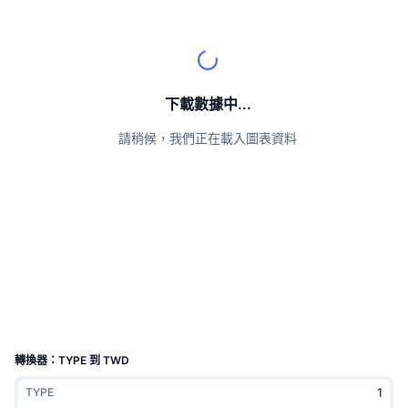
頂級交易者
文章
交易所流入/流出
DEX API
匯率換算
排行榜
現貨
情緒
企業
電子報
指標
熱門
衍生品
定價
CMC Launch
下載數據中...
即將推出
恐懼與貪婪指數
請稍候，我們正在載入圖表資料
資源
CMC Labs
近期新增
山寨幣季節指數
CMC Max
贏家與輸家
市場循環指標
文檔
頭條新聞
最多造訪
比特幣市佔率
常見問題解答
Telegram 機器人
社群情緒
CoinMarketCap 20 指數
AI 整合
廣告
區塊鏈排行榜
CoinMarketCap 100 指數
CMC代理中心
轉換器：TYPE 到 TWD
預測市場
ETF資金流向
網頁套件
TYPE
技能市場