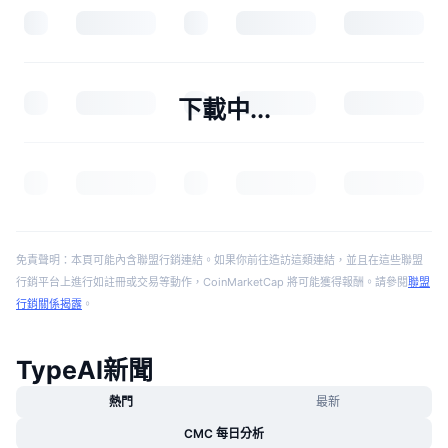
下載中...
免責聲明：本頁可能內含聯盟行銷連結。如果你前往造訪這類連結，並且在這些聯盟
行銷平台上進行如註冊或交易等動作，CoinMarketCap 將可能獲得報酬。請參閱
聯盟
行銷關係揭露
。
TypeAI新聞
熱門
最新
CMC 每日分析