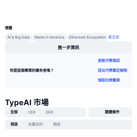
區塊鏈瀏覽器
etherscan.io
即將推出的銷售活動
資金費率
錢包
學習賺幣
UCID
29106
標籤
行事曆
AI & Big Data
Made in America
Ethereum Ecosystem
看全部
ICO 行事曆
進一步資訊
活動行事曆
更新代幣資訊
送出代幣鎖定解除
你是這個專案的擁有者嗎？
領取社群徽章
TypeAI 市場
全部
CEX
DEX
篩選條件
現貨
永續合約
期貨