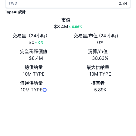
TWD
熱門
加密貨幣 ETF
學習
CMC 模型上下文協議
TypeAI 統計
新推出
市值
比特幣 ETF
x402
新聞
$8.4M
0.96%
加密
以太幣 ETF
交易量（24小時）
交易量/市值 (24 小時)
替補
$0
0%
0%
政治
完全稀釋價值
清算/市值
技術分析
研究報告
$8.4M
38.63%
運動
總供給量
最大供給量
RSI
影片
10M TYPE
10M TYPE
金融
MACD
流通供給量
持有者
詞彙庫
10M TYPE
5.89K
技術
網站
Website
Whitepaper
衍生品
活動
社群
NFT
總覽
空投
合約地址
0x4434...3d3b12
驗證
NFT 整體統計數字
清算
鑽石獎勵