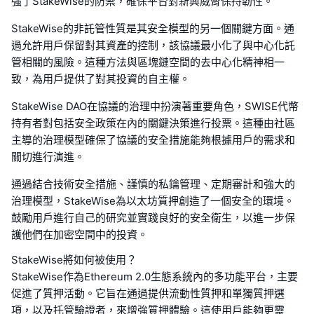
強了StakeWise的防禦，確保平台對新興威脅保持韌性。
StakeWise的非託管性質是其安全模型的另一個關鍵方面。通
過允許用戶保留對其資產的控制，該協議最小化了與中心化託
管相關的風險。這種方法與區塊鏈空間的去中心化精神相一
致，為用戶提供了對其投資的自主權。
StakeWise DAO在協議的治理中扮演著重要角色，SWISE代幣
持有者對包括安全政策在內的關鍵決策進行投票。這種由社區
主導的治理模型確保了協議的安全措施能夠根據用戶的需求和
關切進行演進。
通過結合技術安全措施、謹慎的私鑰管理、定期審計和強大的
治理模型，StakeWise為以太坊質押創造了一個安全的環境。
鼓勵用戶進行自己的研究並實踐良好的安全衛生，以進一步保
護他們在加密空間中的投資。
StakeWise將如何被使用？
StakeWise作為Ethereum 2.0生態系統內的多功能平台，主要
促進了質押活動。它旨在通過提供流動性質押和單獨質押選
項，以及托管驗證者，來增強質押體驗。這使用戶能夠更靈