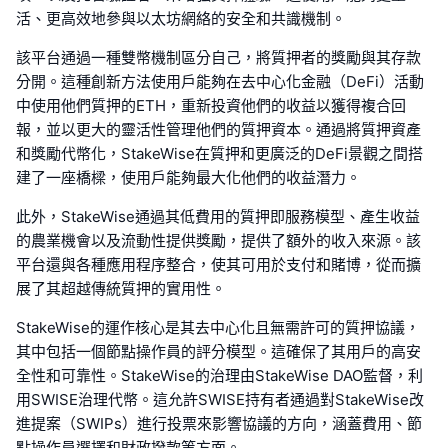
活、更高效地參與以太坊網絡的安全和共識機制。
該平台通過一種雙幣機制區分自己，將質押者的獎勵與其存款
分開。這種創新方法使用戶能夠在去中心化金融（DeFi）活動
中使用他們質押的ETH，重新投資他們的收益以獲得複合回
報，並以更大的靈活性管理他們的質押資本。通過將質押資產
和獎勵代幣化，StakeWise在質押和更廣泛的DeFi景觀之間搭
建了一座橋樑，使用戶能夠最大化他們的收益潛力。
此外，StakeWise通過其低費用的質押即服務模型、產生收益
的農業機會以及流動性提供獎勵，提供了額外的收入來源。該
平台還與各種應用程序整合，使其可用於支付和賭博，從而擴
展了其超越傳統質押的實用性。
StakeWise的運作核心是其去中心化且無需許可的質押協議，
其中包括一個節點操作員的評分模型。這確保了其用戶的高安
全性和可靠性。StakeWise的治理由StakeWise DAO監督，利
用SWISE治理代幣。這允許SWISE持有者通過對StakeWise改
進提案（SWIPs）進行投票來影響協議的方向，涵蓋費用、節
點操作員選擇和財政撥款等方面。