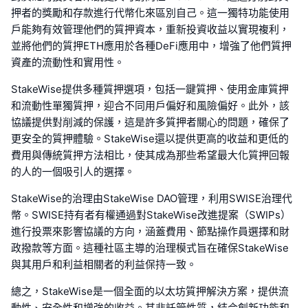
押者的獎勵和存款進行代幣化來區別自己。這一獨特功能使用
戶能夠有效管理他們的質押資本，重新投資收益以實現複利，
並將他們的質押ETH應用於各種DeFi應用中，增強了他們質押
資產的流動性和實用性。
StakeWise提供多種質押選項，包括一鍵質押、使用金庫質押
和流動性單獨質押，迎合不同用戶偏好和風險偏好。此外，該
協議提供對削減的保護，這是許多質押者關心的問題，確保了
更安全的質押體驗。StakeWise還以提供更高的收益和更低的
費用與傳統質押方法相比，使其成為那些希望最大化質押回報
的人的一個吸引人的選擇。
StakeWise的治理由StakeWise DAO管理，利用SWISE治理代
幣。SWISE持有者有權通過對StakeWise改進提案（SWIPs）
進行投票來影響協議的方向，涵蓋費用、節點操作員選擇和財
政撥款等方面。這種社區主導的治理模式旨在確保StakeWise
與其用戶和利益相關者的利益保持一致。
總之，StakeWise是一個全面的以太坊質押解決方案，提供流
動性、安全性和增強的收益。其非託管性質，結合創新功能和