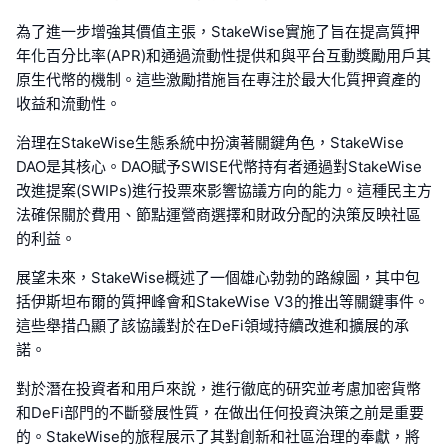
為了進一步增強其價值主張，StakeWise實施了旨在提高質押
年化百分比率(APR)和通過流動性提供和與平台互動獎勵用戶其
原生代幣的機制。這些激勵措施旨在專注於最大化質押資產的
收益和流動性。
治理在StakeWise生態系統中扮演著關鍵角色，StakeWise
DAO是其核心。DAO賦予SWISE代幣持有者通過對StakeWise
改進提案(SWIPs)進行投票來影響協議方向的能力。這種民主方
法確保關於費用、節點運營商選擇和財政分配的決策反映社區
的利益。
展望未來，StakeWise概述了一個雄心勃勃的路線圖，其中包
括伊斯坦布爾的質押峰會和StakeWise V3的推出等關鍵事件。
這些舉措凸顯了該協議對於在DeFi領域持續改進和擴展的承
諾。
對於潛在投資者和用戶來說，進行徹底的研究並考慮加密貨幣
和DeFi部門的不斷發展性質，在做出任何投資決策之前是重要
的。StakeWise的旅程展示了其對創新和社區治理的奉獻，將