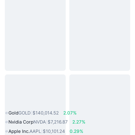
熱門現實世界資產
Gold
GOLD
$140,014.52
2.07%
Nvidia Corp
NVDA
$7,216.87
2.27%
Apple Inc.
AAPL
$10,101.24
0.29%