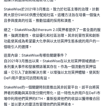
StakeWise於2021年3月推出，致力於社區主導的治理，計劃
將大部分SWISE供應分配給社區。這種方法旨在培養一個強大
且參與度高的社區，推動協議的採用和演進。
總之，StakeWise為Ethereum 2.0質押者提供了一套全面的服
務，強調流動性、收益優化和社區治理。其非託管性質和創新
功能使其成為希望最大化參與以太坊質押生態系統的用戶的一
個吸引人的選擇。
這是內容：StakeWise有哪些關鍵事件？
自2021年3月推出以來，StakeWise在以太坊質押領域通過一
系列重大事件和發展標誌著其存在。作為一個流動性質押協
議，它引入了創新解決方案，以增強以太坊質押體驗，使其對
DeFi用戶更加可訪問和有益。
StakeWise的一個關鍵時刻是推出其非託管平台，該平台將質
押者的獎勵與其存款分開代幣化。這一特性允許用戶在DeFi市
場中利用他們質押的ETH，重新投資他們的收益以獲得複合回
報，並以更大的靈活性管理他們的質押資本。