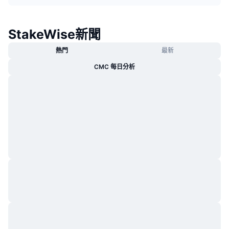
熱門
加密貨幣 ETF
學習
CMC 模型上下文協議
StakeWise新聞
新推出
比特幣 ETF
x402
新聞
熱門
最新
加密
以太幣 ETF
替補
CMC 每日分析
政治
技術分析
研究報告
運動
RSI
影片
金融
MACD
詞彙庫
技術
衍生品
活動
NFT
總覽
空投
NFT 整體統計數字
清算
鑽石獎勵