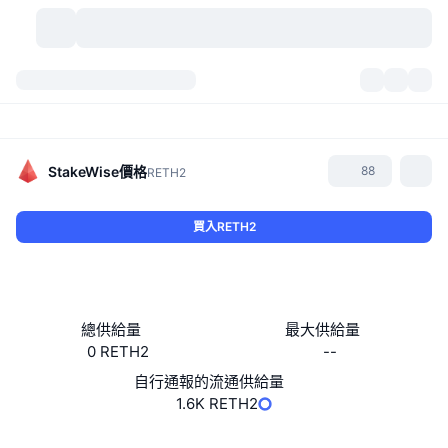
加密貨幣
儀表板
加密貨幣
DexScan
市場
排行
StakeWise
價格
88
RETH2
信號
交易所
類別
New
市場綜覽
買入RETH2
熱門
社群
歷史記錄
現貨市場
集中式交易所
新
動態
API
代幣解鎖
加密貨幣數量
現貨
總供給量
最大供給量
0 RETH2
--
漲幅榜
話題
收益
產品
比特幣金庫
衍生品
API
自行通報的流通供給量
迷因探索工具
1.6K RETH2
直播
實體世界資產
BNB金庫
產品
加密貨幣 API
去中心化交易所
網站
Website