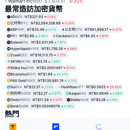
Walmart Inc
WMT
$3,604.81
0.20%
最常造訪加密貨幣
ADI
ADI
NT$221.93
0.15%
比特幣
BTC
NT$2,094,528.88
0.25%
XRP
XRP
NT$33.49
以太幣
ETH
NT$61,899.17
0.11%
0.47%
Pi
PI
NT$2.96
Cardano
ADA
NT$6.45
3.92%
0.67%
Solana
SOL
NT$2,431.09
1.97%
Hyperliquid
HYPE
NT$1,756.24
4.06%
Zcash
ZEC
NT$16,113.75
2.27%
SKYAI
SKYAI
NT$3.74
1.30%
Shiba Inu
SHIB
NT$0.0001497
0.17%
Biconomy
BICO
NT$1.84
30.47%
PAX Gold
PAXG
NT$139,881.74
0.70%
Sui
SUI
NT$22.27
Hashflow
HFT
NT$0.3923
2.13%
20.92%
狗狗幣
DOGE
NT$2.27
Kaspa
KAS
NT$0.8649
0.67%
2.68%
Ondo
ONDO
NT$11.34
Stellar
XLM
NT$5.28
0.07%
1.18%
Bonk
BONK
NT$0.00008076
0.46%
熱門