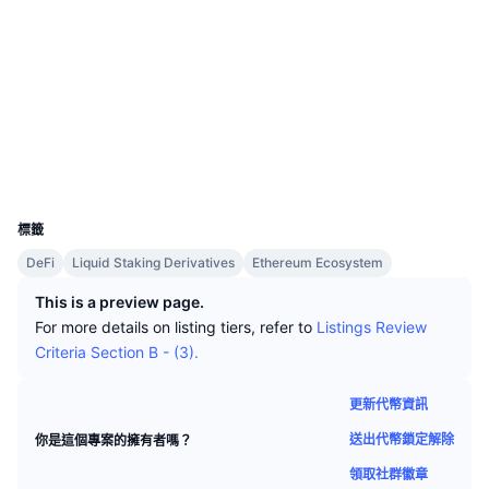
頂級交易者
文章
交易所流入/流出
DEX API
匯率換算
社群
排行榜
現貨
合約地址
0x20bc...2486c5
情緒
企業
電子報
3.9
指標
熱門
衍生品
評級 (CertiK)
etherscan.io
定價
CMC Launch
區塊鏈瀏覽器
即將推出
恐懼與貪婪指數
錢包
資源
CMC Labs
近期新增
山寨幣季節指數
UCID
18672
CMC Max
贏家與輸家
市場循環指標
標籤
文檔
DeFi
Liquid Staking Derivatives
Ethereum Ecosystem
頭條新聞
最多造訪
比特幣市佔率
常見問題解答
This is a preview page.
Telegram 機器人
For more details on listing tiers, refer to
Listings Review
社群情緒
CoinMarketCap 20 指數
Criteria Section B - (3).
AI 整合
廣告
區塊鏈排行榜
CoinMarketCap 100 指數
更新代幣資訊
CMC代理中心
送出代幣鎖定解除
你是這個專案的擁有者嗎？
預測市場
ETF資金流向
網頁套件
技能市場
領取社群徽章