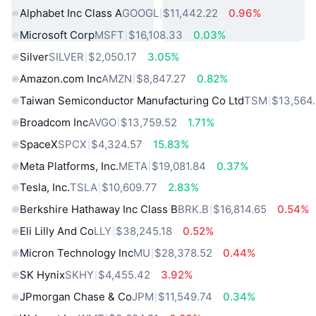
Alphabet Inc Class A
GOOGL
$11,442.22
0.96%
Microsoft Corp
MSFT
$16,108.33
0.03%
Silver
SILVER
$2,050.17
3.05%
Amazon.com Inc
AMZN
$8,847.27
0.82%
Taiwan Semiconductor Manufacturing Co Ltd
TSM
$13,564
Broadcom Inc
AVGO
$13,759.52
1.71%
SpaceX
SPCX
$4,324.57
15.83%
Meta Platforms, Inc.
META
$19,081.84
0.37%
Tesla, Inc.
TSLA
$10,609.77
2.83%
Berkshire Hathaway Inc Class B
BRK.B
$16,814.65
0.54%
Eli Lilly And Co
LLY
$38,245.18
0.52%
Micron Technology Inc
MU
$28,378.52
0.44%
SK Hynix
SKHY
$4,455.42
3.92%
JPmorgan Chase & Co
JPM
$11,549.74
0.34%