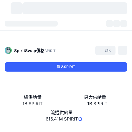
加密貨幣
儀表板
加密貨幣
DexScan
市場
排行
SpiritSwap
價格
21K
SPIRIT
信號
交易所
類別
New
市場綜覽
買入SPIRIT
熱門
社群
歷史記錄
現貨市場
集中式交易所
新
動態
API
代幣解鎖
加密貨幣數量
現貨
總供給量
最大供給量
1B SPIRIT
1B SPIRIT
漲幅榜
話題
收益
產品
比特幣金庫
衍生品
API
流通供給量
迷因探索工具
616.41M SPIRIT
直播
實體世界資產
BNB金庫
產品
加密貨幣 API
去中心化交易所
網站
Website