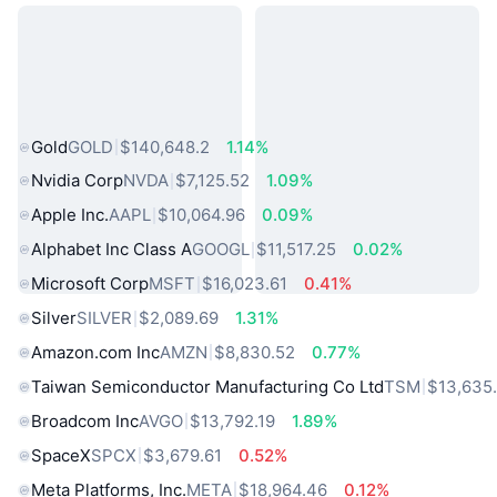
熱門現實世界資產
Gold
GOLD
$140,648.2
1.14%
Nvidia Corp
NVDA
$7,125.52
1.09%
Apple Inc.
AAPL
$10,064.96
0.09%
Alphabet Inc Class A
GOOGL
$11,517.25
0.02%
Microsoft Corp
MSFT
$16,023.61
0.41%
Silver
SILVER
$2,089.69
1.31%
Amazon.com Inc
AMZN
$8,830.52
0.77%
Taiwan Semiconductor Manufacturing Co Ltd
TSM
$13,635
Broadcom Inc
AVGO
$13,792.19
1.89%
SpaceX
SPCX
$3,679.61
0.52%
Meta Platforms, Inc.
META
$18,964.46
0.12%