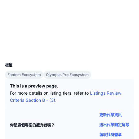
頂級交易者
文章
交易所流入/流出
DEX API
匯率換算
社群
排行榜
現貨
合約地址
0x5cc6...78e59b
情緒
企業
電子報
2.5
指標
熱門
衍生品
評級 (CertiK)
explorer.fantom.network
定價
CMC Launch
區塊鏈瀏覽器
即將推出
恐懼與貪婪指數
錢包
資源
CMC Labs
近期新增
山寨幣季節指數
UCID
10239
CMC Max
贏家與輸家
市場循環指標
標籤
文檔
Fantom Ecosystem
Olympus Pro Ecosystem
頭條新聞
最多造訪
比特幣市佔率
常見問題解答
This is a preview page.
Telegram 機器人
For more details on listing tiers, refer to
Listings Review
社群情緒
CoinMarketCap 20 指數
Criteria Section B - (3).
AI 整合
廣告
區塊鏈排行榜
CoinMarketCap 100 指數
更新代幣資訊
CMC代理中心
送出代幣鎖定解除
你是這個專案的擁有者嗎？
預測市場
ETF資金流向
網頁套件
技能市場
領取社群徽章