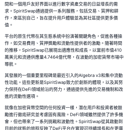
間和一個用戶友好界面以進行數字資產交易的日益增長的需
求。SpiritSwap通過提供一系列服務，包括交易、質押和耕
作，來區別自己，旨在提升用戶體驗並為其社區提供更多價
值。
平台的原生代幣在其生態系統中扮演著關鍵角色，促進各種操
作，如交易費用、質押獎勵和流動性提供者的激勵。隨著時間
的推移，SpiritSwap已展現出適應性和成長，以當前市值410
萬美元和流通供應量4.7464億代幣，在波動的加密貨幣市場中
導航。
其發展的一個重要里程碑是最近引入的Algebra v3和集中流動
性功能。這些更新是SpiritSwap致力於創新的體現，以及其努
力保持在DeFi領域前沿的努力，通過提供先進的交易機制和改
進的流動性選項。
就像在加密貨幣空間的任何投資一樣，潛在用戶和投資者被鼓
勵進行徹底研究並考慮固有風險。DeFi領域雖然提供了許多機
會，但也帶來了一系列挑戰和波動性。SpiritSwap從其啟動到
目前的狀態的旅程反映了DeFi平台在實現可持續增長和在更廣