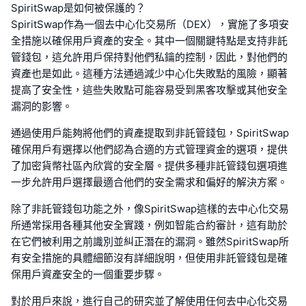
SpiritSwap是如何被保護的？
SpiritSwap作為一個去中心化交易所（DEX），實施了多項安
全措施以確保用戶資產的安全。其中一個關鍵特點是支持非託
管錢包，這允許用戶保持對他們私鑰的控制，因此，對他們的
資產也是如此。這種方法通過減少中心化失敗點的風險，顯著
提高了安全性，這些失敗點可能容易受到黑客攻擊或其他安全
漏洞的影響。
通過使用戶能夠將他們的資產提取到非託管錢包，SpiritSwap
確保用戶有選擇以他們認為合適的方式管理資金的選項，提供
了加密貨幣社區內欣賞的安全層。提供多種非託管錢包選項進
一步允許用戶選擇最適合他們的安全需求和偏好的解決方案。
除了非託管錢包功能之外，像SpiritSwap這樣的去中心化交易
所通常採用各種其他安全實踐，例如智能合約審計，這有助於
在它們被利用之前識別並糾正潛在的漏洞。雖然SpiritSwap所
有安全措施的具體細節沒有詳細說明，但使用非託管錢包是確
保用戶資產安全的一個重要步驟。
對於用戶來說，進行自己的研究並了解使用任何去中心化交易