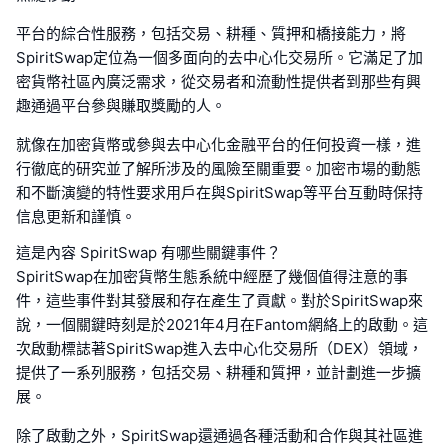
平台的綜合性服務，包括交易、耕種、質押和橋接能力，將
SpiritSwap定位為一個多面向的去中心化交易所。它滿足了加
密貨幣社區內廣泛需求，從交易者和流動性提供者到那些有興
趣通過平台參與賺取獎勵的人。
就像在加密貨幣或參與去中心化金融平台的任何投資一樣，進
行徹底的研究並了解所涉及的風險至關重要。加密市場的動態
和不斷演變的特性要求用戶在與SpiritSwap等平台互動時保持
信息更新和謹慎。
這是內容 SpiritSwap 有哪些關鍵事件？
SpiritSwap在加密貨幣生態系統中經歷了幾個值得注意的事
件，這些事件對其發展和存在產生了貢獻。對於SpiritSwap來
說，一個關鍵時刻是於2021年4月在Fantom網絡上的啟動。這
次啟動標誌著SpiritSwap進入去中心化交易所（DEX）領域，
提供了一系列服務，包括交易、耕種和質押，並計劃進一步擴
展。
除了啟動之外，SpiritSwap還通過各種活動和合作與其社區進