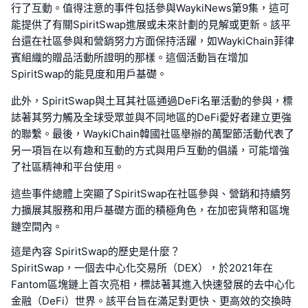
行了互動。值得注意的事件包括參與WaykiNews第9集，這可
能提供了有關SpiritSwap進展或未來計劃的見解或更新。該平
台還在社區參與和營銷努力方面保持活躍，如WaykiChain菲律
賓組織的贈品活動所證明的那樣。這個活動旨在增加
SpiritSwap的能見度和用戶基礎。
此外，SpiritSwap與土耳其社區通過DeFi名單活動的參與，標
誌著其努力觸及全球受眾並與不同地區的DeFi愛好者建立更強
的聯繫。最後，WaykiChain韓國社區舉辦的萬聖節活動代表了
另一項旨在以有趣和互動的方式與用戶互動的倡議，可能增強
了社區精神和平台使用。
這些事件總體上突顯了SpiritSwap在社區參與、營銷和持續努
力擴展其服務和用戶基礎方面的積極角色，在加密貨幣和區塊
鏈空間內。
這是內容 SpiritSwap的歷史是什麼？
SpiritSwap，一個去中心化交易所（DEX），於2021年在
Fantom區塊鏈上首次亮相，標誌著其進入快速發展的去中心化
金融（DeFi）世界。該平台旨在滿足對更快、更高效的交換時