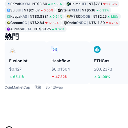
SKYAI
SKYAI
NT$3.60
Heima
HEI
NT$7.81
37.68%
13.37%
Sui
SUI
NT$21.67
Stellar
XLM
NT$5.18
0.60%
0.33%
Kaspa
KAS
NT$0.8381
狗狗幣
DOGE
NT$2.25
0.94%
1.18%
Canton
CC
NT$2.84
Ondo
ONDO
NT$11.30
12.82%
4.73%
Audiera
BEAT
NT$69.75
6.02%
熱門
Fusionist
Hashflow
ETHGas
$0.127
$0.01504
$0.02373
65.11%
47.32%
31.09%
CoinMarketCap
代幣
SpiritSwap