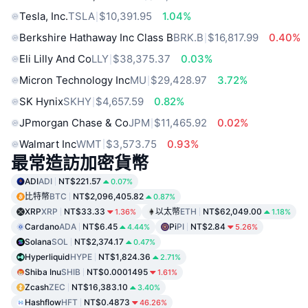
Tesla, Inc.
TSLA
$10,391.95
1.04%
Berkshire Hathaway Inc Class B
BRK.B
$16,817.99
0.40%
Eli Lilly And Co
LLY
$38,375.37
0.03%
Micron Technology Inc
MU
$29,428.97
3.72%
SK Hynix
SKHY
$4,657.59
0.82%
JPmorgan Chase & Co
JPM
$11,465.92
0.02%
Walmart Inc
WMT
$3,573.75
0.93%
最常造訪加密貨幣
ADI
ADI
NT$221.57
0.07%
比特幣
BTC
NT$2,096,405.82
0.87%
XRP
XRP
NT$33.33
以太幣
ETH
NT$62,049.00
1.36%
1.18%
Cardano
ADA
NT$6.45
Pi
PI
NT$2.84
4.44%
5.26%
Solana
SOL
NT$2,374.17
0.47%
Hyperliquid
HYPE
NT$1,824.36
2.71%
Shiba Inu
SHIB
NT$0.0001495
1.61%
Zcash
ZEC
NT$16,383.10
3.40%
Hashflow
HFT
NT$0.4873
46.26%