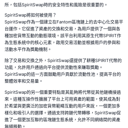
所，包括SpiritSwap時的安全特性和風險是很重要的。
SpiritSwap將如何被使用？
SpiritSwap作為一個建立在Fantom區塊鏈上的去中心化交易平
台運作。它促進了資產的交換和交易，為用戶提供了一個與各
種加密貨幣互動的動態環境。該平台利用其原生代幣SPIRIT作
為生態系統中的核心元素，啟用交易活動並根據用戶的參與和
活動水平作為獎勵機制。
除了交易和交換之外，SpiritSwap還提供了耕種SPIRIT代幣的
功能，允許用戶通過向平台提供流動性來賺取獎勵。
SpiritSwap的這一方面鼓勵用戶貢獻於流動性池，提高平台的
整體效率和交易量。
SpiritSwap的另一個重要特點是其能夠將代幣從其他鏈橋接過
來。這種互操作性擴展了平台上可用資產的範圍，使其成為對
於希望與更廣泛的加密貨幣範疇互動的用戶來說，一個更加多
樣化和吸引人的選擇。通過支持跨鏈代幣轉移，SpiritSwap促
進了一個更加互聯的區塊鏈生態系統，允許不同網絡間的資產
無縫移動。