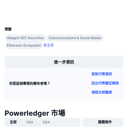
區塊鏈瀏覽器
即將推出的銷售活動
資金費率
學習賺幣
錢包
UCID
2132
行事曆
標籤
Alleged SEC Securities
Communications & Social Media
ICO 行事曆
Ethereum Ecosystem
看全部
Boost
活動行事曆
進一步資訊
更新代幣資訊
送出代幣鎖定解除
你是這個專案的擁有者嗎？
領取社群徽章
Powerledger 市場
全部
CEX
DEX
篩選條件