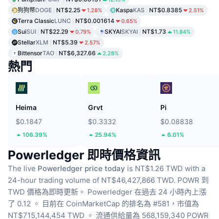
狗狗幣
DOGE
NT$2.25
Kaspa
KAS
NT$0.8385
1.28%
2.51%
Terra Classic
LUNC
NT$0.001614
0.65%
Sui
SUI
NT$22.29
SKYAI
SKYAI
NT$1.73
0.79%
11.84%
Stellar
XLM
NT$5.39
2.57%
Bittensor
TAO
NT$6,327.66
2.28%
熱門
Heima
Grvt
Pi
$0.1847
$0.3332
$0.08838
106.39%
25.94%
6.01%
Powerledger 即時價格資訊
The live
Powerledger price today
is NT$1.26 TWD with a
24-hour trading volume of NT$46,427,866 TWD.
POWR 到
TWD 價格為即時更新。
Powerledger 在過去 24 小時內上漲
了 0.12 。
目前在 CoinMarketCap 的排名為 #581，市值為
NT$715,144,454 TWD 。
流通供給量為 568,159,340 POWR