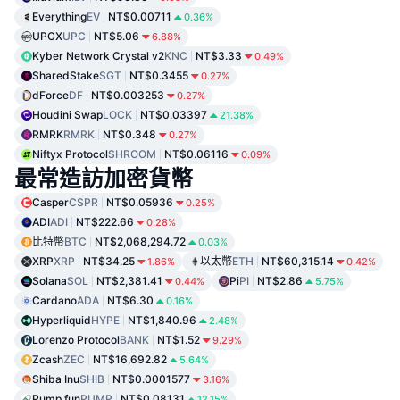
Everything
EV
NT$0.00711
0.36%
UPCX
UPC
NT$5.06
6.88%
Kyber Network Crystal v2
KNC
NT$3.33
0.49%
SharedStake
SGT
NT$0.3455
0.27%
dForce
DF
NT$0.003253
0.27%
Houdini Swap
LOCK
NT$0.03397
21.38%
RMRK
RMRK
NT$0.348
0.27%
Niftyx Protocol
SHROOM
NT$0.06116
0.09%
最常造訪加密貨幣
Casper
CSPR
NT$0.05936
0.25%
ADI
ADI
NT$222.66
0.28%
比特幣
BTC
NT$2,068,294.72
0.03%
XRP
XRP
NT$34.25
以太幣
ETH
NT$60,315.14
1.86%
0.42%
Solana
SOL
NT$2,381.41
Pi
PI
NT$2.86
0.44%
5.75%
Cardano
ADA
NT$6.30
0.16%
Hyperliquid
HYPE
NT$1,840.96
2.48%
Lorenzo Protocol
BANK
NT$1.52
9.29%
Zcash
ZEC
NT$16,692.82
5.64%
Shiba Inu
SHIB
NT$0.0001577
3.16%
Pump.fun
PUMP
NT$0.08131
12.15%