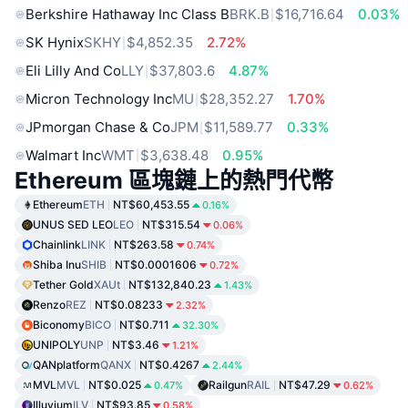
Berkshire Hathaway Inc Class B
BRK.B
$16,716.64
0.03%
SK Hynix
SKHY
$4,852.35
2.72%
Eli Lilly And Co
LLY
$37,803.6
4.87%
Micron Technology Inc
MU
$28,352.27
1.70%
JPmorgan Chase & Co
JPM
$11,589.77
0.33%
Walmart Inc
WMT
$3,638.48
0.95%
Ethereum 區塊鏈上的熱門代幣
Ethereum
ETH
NT$60,453.55
0.16%
UNUS SED LEO
LEO
NT$315.54
0.06%
Chainlink
LINK
NT$263.58
0.74%
Shiba Inu
SHIB
NT$0.0001606
0.72%
Tether Gold
XAUt
NT$132,840.23
1.43%
Renzo
REZ
NT$0.08233
2.32%
Biconomy
BICO
NT$0.711
32.30%
UNIPOLY
UNP
NT$3.46
1.21%
QANplatform
QANX
NT$0.4267
2.44%
MVL
MVL
NT$0.025
Railgun
RAIL
NT$47.29
0.47%
0.62%
Illuvium
ILV
NT$93.85
0.58%