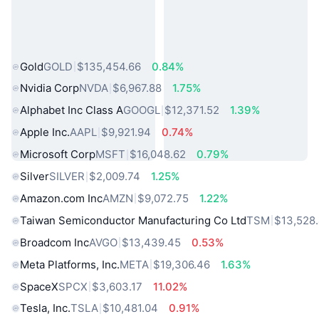
熱門現實世界資產
Gold
GOLD
$135,454.66
0.84%
Nvidia Corp
NVDA
$6,967.88
1.75%
Alphabet Inc Class A
GOOGL
$12,371.52
1.39%
Apple Inc.
AAPL
$9,921.94
0.74%
Microsoft Corp
MSFT
$16,048.62
0.79%
Silver
SILVER
$2,009.74
1.25%
Amazon.com Inc
AMZN
$9,072.75
1.22%
Taiwan Semiconductor Manufacturing Co Ltd
TSM
$13,528
Broadcom Inc
AVGO
$13,439.45
0.53%
Meta Platforms, Inc.
META
$19,306.46
1.63%
SpaceX
SPCX
$3,603.17
11.02%
Tesla, Inc.
TSLA
$10,481.04
0.91%