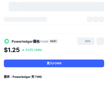
加密貨幣
儀表板
加密貨幣
DexScan
市場
排行
Powerledger
價格
60K
#581
POWR
$1.25
0.12%
(
24h
)
信號
交易所
類別
New
市場綜覽
熱門
社群
歷史記錄
現貨市場
集中式交易所
買入POWR
新
動態
API
代幣解鎖
加密貨幣數量
現貨
圖表：Powerledger 到 TWD
漲幅榜
話題
收益
產品
比特幣金庫
衍生品
API
迷因探索工具
直播
實體世界資產
BNB金庫
產品
加密貨幣 API
去中心化交易所