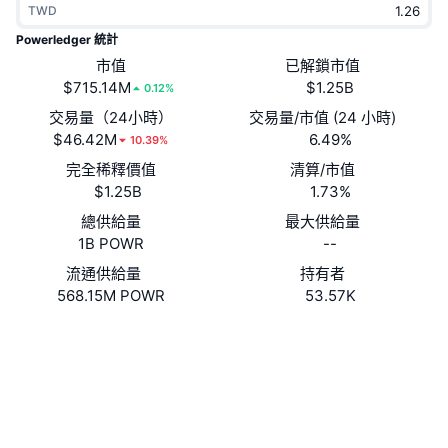
TWD
熱門
加密貨幣 ETF
學習
CMC 模型上下文協議
Powerledger 統計
新推出
市值
已解鎖市值
比特幣 ETF
x402
新聞
$715.14M
$1.25B
0.12%
加密
以太幣 ETF
交易量（24小時）
交易量/市值 (24 小時)
替補
$46.42M
6.49%
10.39%
政治
完全稀釋價值
清算/市值
技術分析
研究報告
$1.25B
1.73%
運動
總供給量
最大供給量
RSI
影片
1B POWR
--
金融
MACD
流通供給量
持有者
詞彙庫
568.15M POWR
53.57K
技術
網站
Website
Whitepaper
衍生品
活動
社群
NFT
總覽
空投
合約地址
0x5958...361269
3.9
評級 (CertiK)
NFT 整體統計數字
清算
鑽石獎勵
etherscan.io