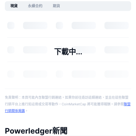
現貨
永續合約
期貨
下載中...
免責聲明：本頁可能內含聯盟行銷連結。如果你前往造訪這類連結，並且在這些聯盟
行銷平台上進行如註冊或交易等動作，CoinMarketCap 將可能獲得報酬。請參閱
聯盟
行銷關係揭露
。
Powerledger新聞