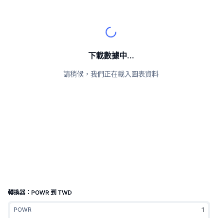
頂級交易者
文章
交易所流入/流出
DEX API
匯率換算
排行榜
現貨
情緒
企業
電子報
指標
熱門
衍生品
定價
CMC Launch
下載數據中...
即將推出
恐懼與貪婪指數
請稍候，我們正在載入圖表資料
資源
CMC Labs
近期新增
山寨幣季節指數
CMC Max
贏家與輸家
市場循環指標
文檔
頭條新聞
最多造訪
比特幣市佔率
常見問題解答
Telegram 機器人
社群情緒
CoinMarketCap 20 指數
AI 整合
廣告
區塊鏈排行榜
CoinMarketCap 100 指數
CMC代理中心
轉換器：POWR 到 TWD
預測市場
ETF資金流向
網頁套件
POWR
技能市場