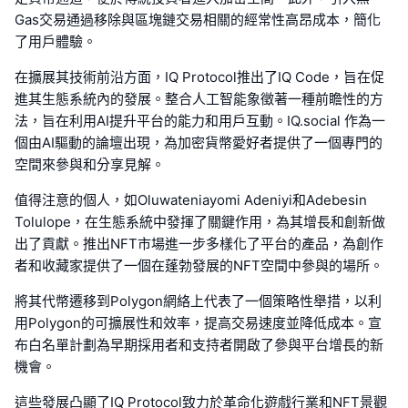
Gas交易通過移除與區塊鏈交易相關的經常性高昂成本，簡化
了用戶體驗。
在擴展其技術前沿方面，IQ Protocol推出了IQ Code，旨在促
進其生態系統內的發展。整合人工智能象徵著一種前瞻性的方
法，旨在利用AI提升平台的能力和用戶互動。IQ.social 作為一
個由AI驅動的論壇出現，為加密貨幣愛好者提供了一個專門的
空間來參與和分享見解。
值得注意的個人，如Oluwateniayomi Adeniyi和Adebesin
Tolulope，在生態系統中發揮了關鍵作用，為其增長和創新做
出了貢獻。推出NFT市場進一步多樣化了平台的產品，為創作
者和收藏家提供了一個在蓬勃發展的NFT空間中參與的場所。
將其代幣遷移到Polygon網絡上代表了一個策略性舉措，以利
用Polygon的可擴展性和效率，提高交易速度並降低成本。宣
布白名單計劃為早期採用者和支持者開啟了參與平台增長的新
機會。
這些發展凸顯了IQ Protocol致力於革命化遊戲行業和NFT景觀