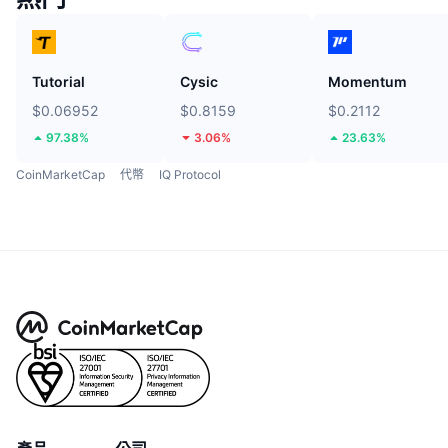
Tutorial
Cysic
Momentum
$0.06952
$0.8159
$0.2112
97.38%
3.06%
23.63%
CoinMarketCap
代幣
IQ Protocol