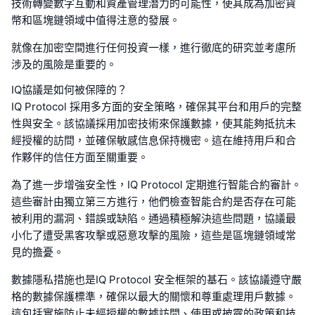
技術轉變數字互動和資產管理潛力的可能性，使其成為加密貨
幣和區塊鏈領域中值得注意的發展。
就像在加密空間進行任何投資一樣，進行徹底的研究並考慮所
涉及的風險是重要的。
IQ協議是如何被保障的？
IQ Protocol 採用多方面的安全策略，確保其平台和用戶的完整
性與安全。該協議採用加密技術來保護數據，使其能夠抵抗未
經授權的訪問，並確保敏感信息保持機密。這在維持用戶和合
作夥伴的信任方面至關重要。
為了進一步增強安全性，IQ Protocol 定期進行智能合約審計。
這些審計由獨立第三方進行，他們檢查智能合約是否存在可能
被利用的漏洞、錯誤或缺陷。通過積極解決這些問題，協議最
小化了遭受黑客攻擊或惡意攻擊的風險，這些是區塊鏈領域常
見的擔憂。
數據隱私措施也是IQ Protocol 安全框架的基石。該協議遵守嚴
格的數據保護標準，確保以最大的關懷和尊重處理用戶數據。
這包括實施防止未經授權的數據訪問、使用或披露的政策和技