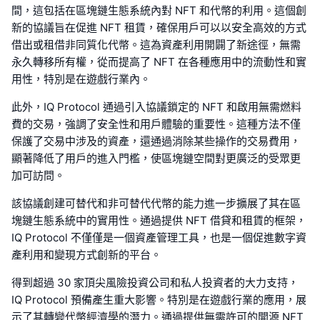
間，這包括在區塊鏈生態系統內對 NFT 和代幣的利用。這個創
新的協議旨在促進 NFT 租賃，確保用戶可以以安全高效的方式
借出或租借非同質化代幣。這為資產利用開闢了新途徑，無需
永久轉移所有權，從而提高了 NFT 在各種應用中的流動性和實
用性，特別是在遊戲行業內。
此外，IQ Protocol 通過引入協議鎖定的 NFT 和啟用無需燃料
費的交易，強調了安全性和用戶體驗的重要性。這種方法不僅
保護了交易中涉及的資產，還通過消除某些操作的交易費用，
顯著降低了用戶的進入門檻，使區塊鏈空間對更廣泛的受眾更
加可訪問。
該協議創建可替代和非可替代代幣的能力進一步擴展了其在區
塊鏈生態系統中的實用性。通過提供 NFT 借貸和租賃的框架，
IQ Protocol 不僅僅是一個資產管理工具，也是一個促進數字資
產利用和變現方式創新的平台。
得到超過 30 家頂尖風險投資公司和私人投資者的大力支持，
IQ Protocol 預備產生重大影響。特別是在遊戲行業的應用，展
示了其轉變代幣經濟學的潛力。通過提供無需許可的開源 NFT