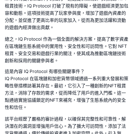
租賃技術，IQ Protocol 打破了現有的障礙，使遊戲經濟更加包
容和動態。這項技術提高了玩家參與度，增加了遊戲內資產的
分配，並促進了更高比率的玩家加入，從而為更加活躍和流動
的遊戲內經濟做出貢獻。
總之，IQ Protocol 作為一個全面的解決方案，提高了數字資產
在區塊鏈生態系統中的實用性、安全性和可訪問性。它對 NFT
租賃、安全交易和遊戲行業的關注，使其成為推動區塊鏈技術
創新和採用的關鍵參與者。
這是內容 IQ Protocol 有哪些關鍵事件？
IQ Protocol 在區塊鏈和加密貨幣領域通過一系列重大發展和策
略性舉措標誌著其存在。最初，它引入了一種創新的NFT租賃
方法，消除了存款的需求，從而降低了用戶的進入門檻。這一
點通過實施協議鎖定的NFT來補充，增強了生態系統內的安全
性和信任。
該平台經歷了嚴格的審計過程，以確保其完整性和可靠性，解
決潛在的漏洞並增強用戶信心。為了擴大可訪問性，添加了法
定貨幣通道，便於傳統投資者進入加密空間。此外，引入無