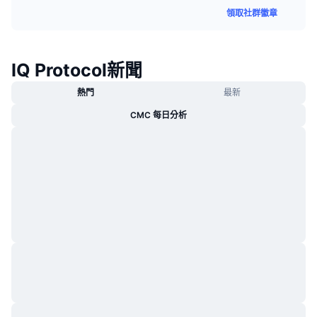
熱門
加密貨幣 ETF
領取社群徽章
學習
CMC 模型上下文協議
新推出
比特幣 ETF
x402
新聞
IQ Protocol新聞
加密
以太幣 ETF
替補
熱門
最新
政治
CMC 每日分析
技術分析
研究報告
運動
RSI
影片
金融
MACD
詞彙庫
技術
衍生品
活動
NFT
總覽
空投
NFT 整體統計數字
清算
鑽石獎勵