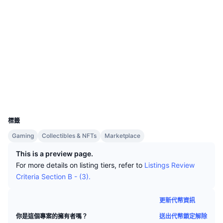
頂級交易者
文章
交易所流入/流出
DEX API
匯率換算
排行榜
現貨
社群
情緒
企業
電子報
指標
熱門
衍生品
0x6dDa...F0dA05
合約地址
定價
CMC Launch
即將推出
恐懼與貪婪指數
etherscan.io
區塊鏈瀏覽器
資源
CMC Labs
近期新增
山寨幣季節指數
錢包
CMC Max
UCID
贏家與輸家
市場循環指標
17694
文檔
標籤
頭條新聞
最多造訪
比特幣市佔率
Gaming
Collectibles & NFTs
Marketplace
常見問題解答
Telegram 機器人
社群情緒
CoinMarketCap 20 指數
This is a preview page.
For more details on listing tiers, refer to
Listings Review
AI 整合
廣告
Criteria Section B - (3).
區塊鏈排行榜
CoinMarketCap 100 指數
CMC代理中心
更新代幣資訊
預測市場
ETF資金流向
網頁套件
技能市場
送出代幣鎖定解除
你是這個專案的擁有者嗎？