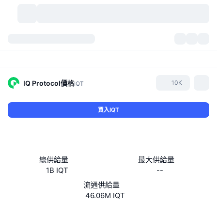
加密貨幣
儀表板
加密貨幣
DexScan
市場
排行
IQ Protocol
價格
10K
IQT
信號
交易所
類別
New
市場綜覽
買入IQT
熱門
社群
歷史記錄
現貨市場
集中式交易所
新
動態
API
代幣解鎖
加密貨幣數量
現貨
總供給量
最大供給量
1B IQT
--
漲幅榜
話題
收益
產品
比特幣金庫
衍生品
API
流通供給量
迷因探索工具
46.06M IQT
直播
實體世界資產
BNB金庫
產品
加密貨幣 API
去中心化交易所
網站
Website
Whitepaper