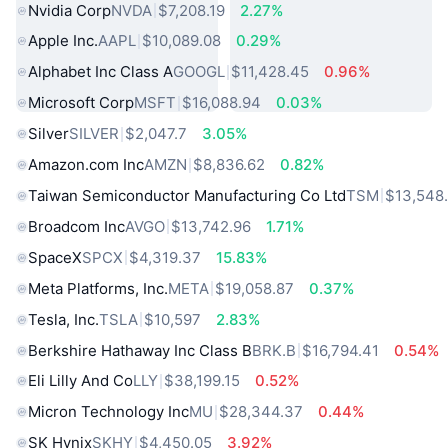
Nvidia Corp
NVDA
$7,208.19
2.27%
Apple Inc.
AAPL
$10,089.08
0.29%
Alphabet Inc Class A
GOOGL
$11,428.45
0.96%
Microsoft Corp
MSFT
$16,088.94
0.03%
Silver
SILVER
$2,047.7
3.05%
Amazon.com Inc
AMZN
$8,836.62
0.82%
Taiwan Semiconductor Manufacturing Co Ltd
TSM
$13,548
Broadcom Inc
AVGO
$13,742.96
1.71%
SpaceX
SPCX
$4,319.37
15.83%
Meta Platforms, Inc.
META
$19,058.87
0.37%
Tesla, Inc.
TSLA
$10,597
2.83%
Berkshire Hathaway Inc Class B
BRK.B
$16,794.41
0.54%
Eli Lilly And Co
LLY
$38,199.15
0.52%
Micron Technology Inc
MU
$28,344.37
0.44%
SK Hynix
SKHY
$4,450.05
3.92%