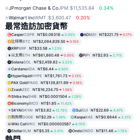
JPmorgan Chase & Co
JPM
$11,535.84
0.34%
Walmart Inc
WMT
$3,600.47
0.20%
最常造訪加密貨幣
Casper
CSPR
NT$0.06318
ADI
ADI
NT$221.75
0.55%
0.17%
比特幣
BTC
NT$2,094,829.50
0.15%
XRP
XRP
NT$33.58
1.23%
以太幣
ETH
NT$61,860.48
Pi
PI
NT$2.93
0.00%
2.71%
Solana
SOL
NT$2,459.82
3.22%
Cardano
ADA
NT$6.44
0.50%
Hyperliquid
HYPE
NT$1,761.73
2.13%
PAX Gold
PAXG
NT$139,811.99
0.16%
Zcash
ZEC
NT$16,234.75
1.58%
Shiba Inu
SHIB
NT$0.0001504
1.29%
Biconomy
BICO
NT$1.85
11.42%
SKYAI
SKYAI
NT$3.82
Sui
SUI
NT$22.69
12.75%
4.47%
狗狗幣
DOGE
NT$2.29
Kaspa
KAS
NT$0.8644
1.39%
2.31%
Wiki Cat
WKC
NT$0.000002587
6.70%
Stellar
XLM
NT$5.35
Ondo
ONDO
NT$11.46
3.41%
1.75%
熱門