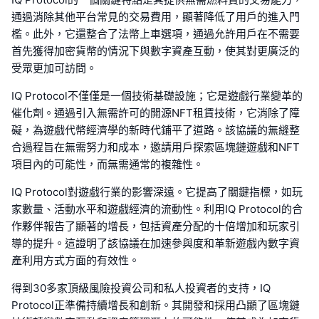
通過消除其他平台常見的交易費用，顯著降低了用戶的進入門
檻。此外，它還整合了法幣上車選項，通過允許用戶在不需要
首先獲得加密貨幣的情況下與數字資產互動，使其對更廣泛的
受眾更加可訪問。
IQ Protocol不僅僅是一個技術基礎設施；它是遊戲行業變革的
催化劑。通過引入無需許可的開源NFT租賃技術，它消除了障
礙，為遊戲代幣經濟學的新時代鋪平了道路。該協議的無縫整
合過程旨在無需努力和成本，邀請用戶探索區塊鏈遊戲和NFT
項目內的可能性，而無需通常的複雜性。
IQ Protocol對遊戲行業的影響深遠。它提高了關鍵指標，如玩
家數量、活動水平和遊戲經濟的流動性。利用IQ Protocol的合
作夥伴報告了顯著的增長，包括資產分配的十倍增加和玩家引
導的提升。這證明了該協議在加速參與度和革新遊戲內數字資
產利用方式方面的有效性。
得到30多家頂級風險投資公司和私人投資者的支持，IQ
Protocol正準備持續增長和創新。其開發和採用凸顯了區塊鏈