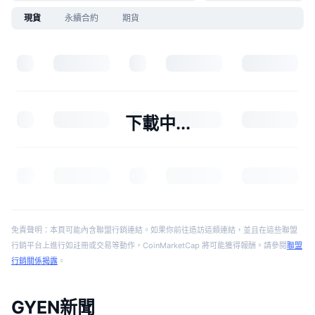
現貨
永續合約
期貨
下載中...
免責聲明：本頁可能內含聯盟行銷連結。如果你前往造訪這類連結，並且在這些聯盟
行銷平台上進行如註冊或交易等動作，CoinMarketCap 將可能獲得報酬。請參閱
聯盟
行銷關係揭露
。
GYEN新聞