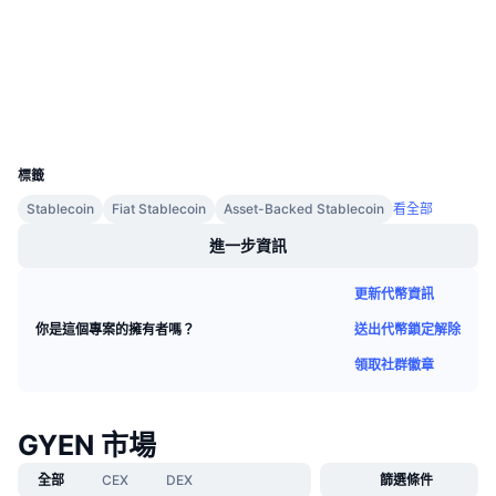
即將推出的銷售活動
etherscan.io
資金費率
區塊鏈瀏覽器
學習賺幣
錢包
行事曆
UCID
8771
ICO 行事曆
標籤
Stablecoin
Fiat Stablecoin
Asset-Backed Stablecoin
看全部
活動行事曆
進一步資訊
更新代幣資訊
送出代幣鎖定解除
你是這個專案的擁有者嗎？
領取社群徽章
GYEN 市場
全部
CEX
DEX
篩選條件