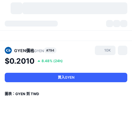
加密貨幣
儀表板
加密貨幣
DexScan
市場
排行
GYEN
價格
10K
#794
GYEN
$0.2010
8.48%
(
24h
)
信號
交易所
類別
New
市場綜覽
熱門
社群
歷史記錄
現貨市場
集中式交易所
買入GYEN
新
動態
API
代幣解鎖
加密貨幣數量
現貨
圖表：GYEN 到 TWD
漲幅榜
話題
收益
產品
比特幣金庫
衍生品
API
迷因探索工具
直播
實體世界資產
BNB金庫
產品
加密貨幣 API
去中心化交易所