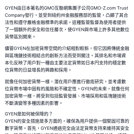
GYEN由日本著名的GMO互聯網集團子公司GMO-Z.com Trust
Company發行，並受到紐約州金融服務部的監管，凸顯了其合
法性和遵守嚴格金融標準的承諾。這種監管監督為使用者提供
了一個額外的安全和信任層次，使GYEN與市場上許多其他數位
貨幣區別開來。
儘管GYEN在加密貨幣空間的介紹相對較新，但它因將傳統金融
與區塊鏈技術相結合的創新方法而受到關注。其排名和市場資
本化反映了用戶對一種由主要法定貨幣如日本円支持的穩定數
位貨幣的日益增長的興趣和採用。
就像任何加密貨幣一樣，潛在用戶應進行徹底研究，並考慮數
位貨幣市場中固有的風險和不確定性。GYEN的未來，就像任何
加密貨幣一樣，將受到包括監管發展、市場採用和區塊鏈技術
不斷演變等多種因素的影響。
GYEN是如何被保障的？
GYEN的安全措施是多方面的，確保為用戶提供一個堅固可靠的
數字貨幣。首先，GYEN通過完全由法定貨幣支持來維持其安全