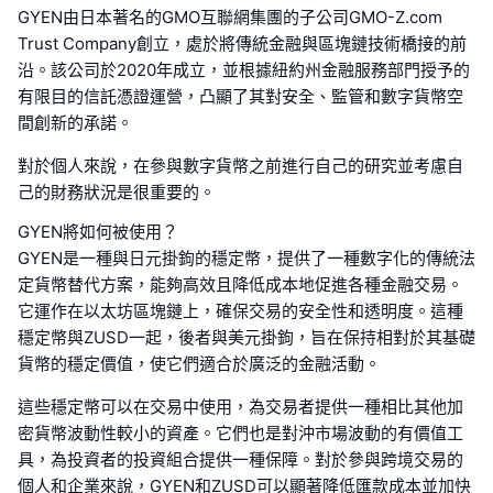
GYEN由日本著名的GMO互聯網集團的子公司GMO-Z.com
Trust Company創立，處於將傳統金融與區塊鏈技術橋接的前
沿。該公司於2020年成立，並根據紐約州金融服務部門授予的
有限目的信託憑證運營，凸顯了其對安全、監管和數字貨幣空
間創新的承諾。
對於個人來說，在參與數字貨幣之前進行自己的研究並考慮自
己的財務狀況是很重要的。
GYEN將如何被使用？
GYEN是一種與日元掛鉤的穩定幣，提供了一種數字化的傳統法
定貨幣替代方案，能夠高效且降低成本地促進各種金融交易。
它運作在以太坊區塊鏈上，確保交易的安全性和透明度。這種
穩定幣與ZUSD一起，後者與美元掛鉤，旨在保持相對於其基礎
貨幣的穩定價值，使它們適合於廣泛的金融活動。
這些穩定幣可以在交易中使用，為交易者提供一種相比其他加
密貨幣波動性較小的資產。它們也是對沖市場波動的有價值工
具，為投資者的投資組合提供一種保障。對於參與跨境交易的
個人和企業來說，GYEN和ZUSD可以顯著降低匯款成本並加快