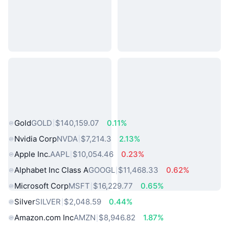
熱門現實世界資產
Gold
GOLD
$140,159.07
0.11%
Nvidia Corp
NVDA
$7,214.3
2.13%
Apple Inc.
AAPL
$10,054.46
0.23%
Alphabet Inc Class A
GOOGL
$11,468.33
0.62%
Microsoft Corp
MSFT
$16,229.77
0.65%
Silver
SILVER
$2,048.59
0.44%
Amazon.com Inc
AMZN
$8,946.82
1.87%