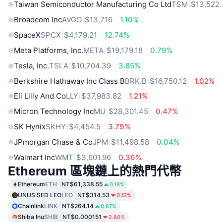
Taiwan Semiconductor Manufacturing Co Ltd
TSM
$13,522
Broadcom Inc
AVGO
$13,716
1.10%
SpaceX
SPCX
$4,179.21
12.74%
Meta Platforms, Inc.
META
$19,179.18
0.79%
Tesla, Inc.
TSLA
$10,704.39
3.85%
Berkshire Hathaway Inc Class B
BRK.B
$16,750.12
1.02%
Eli Lilly And Co
LLY
$37,983.82
1.21%
Micron Technology Inc
MU
$28,301.45
0.47%
SK Hynix
SKHY
$4,454.5
3.79%
JPmorgan Chase & Co
JPM
$11,498.58
0.04%
Walmart Inc
WMT
$3,601.96
0.36%
Ethereum 區塊鏈上的熱門代幣
Ethereum
ETH
NT$61,338.55
0.18%
UNUS SED LEO
LEO
NT$314.53
0.13%
Chainlink
LINK
NT$264.14
0.87%
Shiba Inu
SHIB
NT$0.000151
2.80%