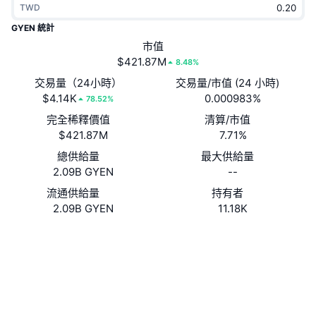
TWD
熱門
加密貨幣 ETF
學習
CMC 模型上下文協議
GYEN 統計
新推出
市值
比特幣 ETF
x402
新聞
$421.87M
8.48%
加密
以太幣 ETF
交易量（24小時）
交易量/市值 (24 小時)
替補
$4.14K
0.000983%
78.52%
政治
完全稀釋價值
清算/市值
技術分析
研究報告
$421.87M
7.71%
運動
總供給量
最大供給量
RSI
影片
2.09B GYEN
--
金融
MACD
流通供給量
持有者
詞彙庫
2.09B GYEN
11.18K
技術
網站
Website
Whitepaper
衍生品
活動
社群
NFT
總覽
空投
0xC085...EcD911
合約地址
NFT 整體統計數字
清算
4.1
鑽石獎勵
評級 (CertiK)