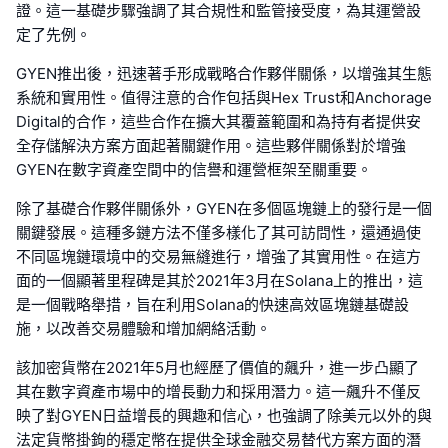
證。這一基礎步驟強調了其合規性和監管接受度，為其運營設
定了先例。
GYEN推出後，迅速著手形成戰略合作夥伴關係，以增強其生態
系統和實用性。值得注意的合作包括與Hex Trust和Anchorage
Digital的合作，這些合作在擴大其覆蓋範圍和為持有者提供安
全存儲解決方案方面起著關鍵作用。這些夥伴關係對於增強
GYEN在數字資產空間中的信譽和運營框架至關重要。
除了基礎合作夥伴關係外，GYEN在多個區塊鏈上的發行是一個
關鍵發展。這種多鏈方法不僅多樣化了其可訪問性，還通過使
不同區塊鏈環境中的交易無縫進行，增強了其實用性。在這方
面的一個顯著里程碑是其於2021年3月在Solana上的推出，這
是一個戰略舉措，旨在利用Solana的快速高效區塊鏈基礎設
施，以改善交易體驗和增加網絡活動。
該加密貨幣在2021年5月也經歷了價值的飆升，進一步凸顯了
其在數字資產市場中的增長動力和採用潛力。這一飆升不僅反
映了對GYEN日益增長的興趣和信心，也強調了除美元以外的與
法定貨幣掛鉤的穩定幣在提供全球金融交易替代方案方面的潛