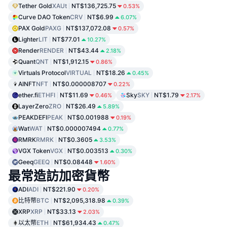
Tether Gold
XAUt
NT$136,725.75
0.53%
Curve DAO Token
CRV
NT$6.99
6.07%
PAX Gold
PAXG
NT$137,072.08
0.57%
Lighter
LIT
NT$77.01
10.27%
Render
RENDER
NT$43.44
2.18%
Quant
QNT
NT$1,912.15
0.86%
Virtuals Protocol
VIRTUAL
NT$18.26
0.45%
AINFT
NFT
NT$0.000008707
0.22%
ether.fi
ETHFI
NT$11.69
Sky
SKY
NT$1.79
0.46%
2.17%
LayerZero
ZRO
NT$26.49
5.89%
PEAKDEFI
PEAK
NT$0.001988
0.19%
Wat
WAT
NT$0.000007494
0.77%
RMRK
RMRK
NT$0.3605
3.53%
VGX Token
VGX
NT$0.003513
0.30%
Geeq
GEEQ
NT$0.08448
1.60%
最常造訪加密貨幣
ADI
ADI
NT$221.90
0.20%
比特幣
BTC
NT$2,095,318.98
0.39%
XRP
XRP
NT$33.13
2.03%
以太幣
ETH
NT$61,934.43
0.47%