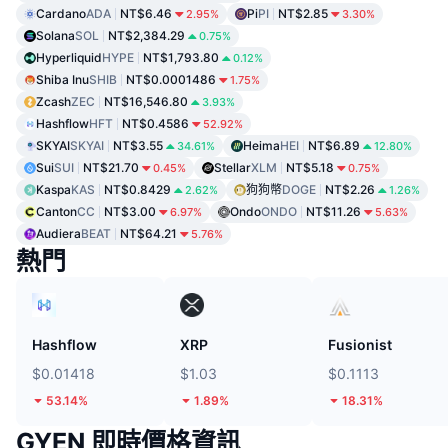
Cardano
ADA
NT$6.46
Pi
PI
NT$2.85
2.95%
3.30%
Solana
SOL
NT$2,384.29
0.75%
Hyperliquid
HYPE
NT$1,793.80
0.12%
Shiba Inu
SHIB
NT$0.0001486
1.75%
Zcash
ZEC
NT$16,546.80
3.93%
Hashflow
HFT
NT$0.4586
52.92%
SKYAI
SKYAI
NT$3.55
Heima
HEI
NT$6.89
34.61%
12.80%
Sui
SUI
NT$21.70
Stellar
XLM
NT$5.18
0.45%
0.75%
Kaspa
KAS
NT$0.8429
狗狗幣
DOGE
NT$2.26
2.62%
1.26%
Canton
CC
NT$3.00
Ondo
ONDO
NT$11.26
6.97%
5.63%
Audiera
BEAT
NT$64.21
5.76%
熱門
Hashflow
XRP
Fusionist
$0.01418
$1.03
$0.1113
53.14%
1.89%
18.31%
GYEN 即時價格資訊