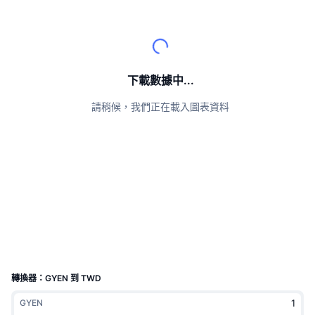
頂級交易者
文章
交易所流入/流出
DEX API
匯率換算
排行榜
現貨
情緒
企業
電子報
指標
熱門
衍生品
定價
CMC Launch
下載數據中...
即將推出
恐懼與貪婪指數
請稍候，我們正在載入圖表資料
資源
CMC Labs
近期新增
山寨幣季節指數
CMC Max
贏家與輸家
市場循環指標
文檔
頭條新聞
最多造訪
比特幣市佔率
常見問題解答
Telegram 機器人
社群情緒
CoinMarketCap 20 指數
AI 整合
廣告
區塊鏈排行榜
CoinMarketCap 100 指數
CMC代理中心
轉換器：GYEN 到 TWD
預測市場
ETF資金流向
網頁套件
GYEN
技能市場