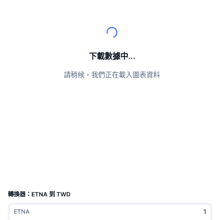
頂級交易者
文章
交易所流入/流出
DEX API
匯率換算
排行榜
現貨
情緒
企業
電子報
指標
熱門
衍生品
定價
CMC Launch
下載數據中...
即將推出
恐懼與貪婪指數
請稍候，我們正在載入圖表資料
資源
CMC Labs
近期新增
山寨幣季節指數
CMC Max
贏家與輸家
市場循環指標
文檔
頭條新聞
最多造訪
比特幣市佔率
常見問題解答
Telegram 機器人
社群情緒
CoinMarketCap 20 指數
AI 整合
廣告
區塊鏈排行榜
CoinMarketCap 100 指數
CMC代理中心
轉換器：ETNA 到 TWD
預測市場
ETF資金流向
網頁套件
ETNA
技能市場