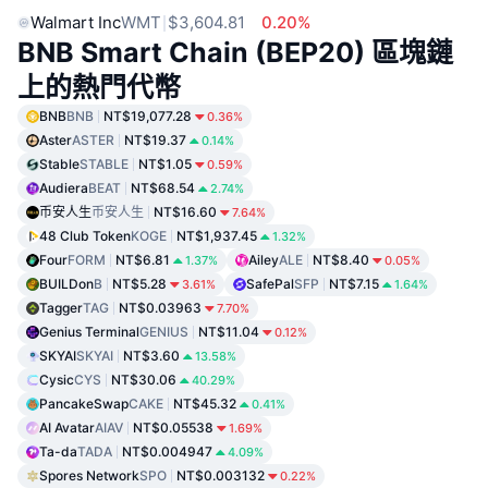
Walmart Inc
WMT
$3,604.81
0.20%
BNB Smart Chain (BEP20) 區塊鏈
上的熱門代幣
BNB
BNB
NT$19,077.28
0.36%
Aster
ASTER
NT$19.37
0.14%
Stable
STABLE
NT$1.05
0.59%
Audiera
BEAT
NT$68.54
2.74%
币安人生
币安人生
NT$16.60
7.64%
48 Club Token
KOGE
NT$1,937.45
1.32%
Four
FORM
NT$6.81
Ailey
ALE
NT$8.40
1.37%
0.05%
BUILDon
B
NT$5.28
SafePal
SFP
NT$7.15
3.61%
1.64%
Tagger
TAG
NT$0.03963
7.70%
Genius Terminal
GENIUS
NT$11.04
0.12%
SKYAI
SKYAI
NT$3.60
13.58%
Cysic
CYS
NT$30.06
40.29%
PancakeSwap
CAKE
NT$45.32
0.41%
AI Avatar
AIAV
NT$0.05538
1.69%
Ta-da
TADA
NT$0.004947
4.09%
Spores Network
SPO
NT$0.003132
0.22%