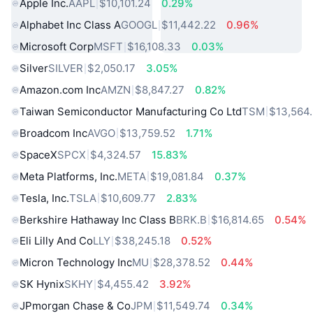
Apple Inc.
AAPL
$10,101.24
0.29%
Alphabet Inc Class A
GOOGL
$11,442.22
0.96%
Microsoft Corp
MSFT
$16,108.33
0.03%
Silver
SILVER
$2,050.17
3.05%
Amazon.com Inc
AMZN
$8,847.27
0.82%
Taiwan Semiconductor Manufacturing Co Ltd
TSM
$13,564
Broadcom Inc
AVGO
$13,759.52
1.71%
SpaceX
SPCX
$4,324.57
15.83%
Meta Platforms, Inc.
META
$19,081.84
0.37%
Tesla, Inc.
TSLA
$10,609.77
2.83%
Berkshire Hathaway Inc Class B
BRK.B
$16,814.65
0.54%
Eli Lilly And Co
LLY
$38,245.18
0.52%
Micron Technology Inc
MU
$28,378.52
0.44%
SK Hynix
SKHY
$4,455.42
3.92%
JPmorgan Chase & Co
JPM
$11,549.74
0.34%