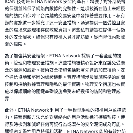
ICAN 技術是 ETNA Network 安全的基石，增強了對外部威脅
的保護並確保了網絡內數據的完整性。這項技術在防止未經授
權的訪問和保障平台跨越的交易安全中發揮著重要作用。私有
鏈的實施進一步補充了這一安全措施，通過提供一個受控且安
全的環境來處理和存儲敏感資訊。這些私有鏈旨在提供一個額
外的安全層次，確保只有授權人員才能訪問，從而降低內部威
脅的風險。
為了加強其安全框架，ETNA Network 採納了一套全面的技
術、管理和物理安全措施。這些措施被精心設計來保護免受廣
泛的漏洞和威脅。技術安全措施包括部署先進的加密技術、安
全通信協議和堅固的認證機制。管理措施涉及實施嚴格的訪問
控制和採納數據管理和隱私的最佳實踐。物理安全措施也被實
施以保護網絡的關鍵基礎設施免受未經授權的訪問和物理威
脅。
此外，ETNA Network 利用了一種模型驅動的特權用戶監控能
力。這種創新方法允許對網絡內的用戶活動進行持續監控，使
得及時檢測和減輕任何可疑行為或潛在的安全漏洞成為可能。
通過密切監控用戶特權和活動，ETNA Network 能夠有效地防