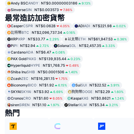
Andy BSC
ANDY
NT$0.00000003186
9.13%
Sinverse
SIN
NT$0.003573
7.86%
最常造訪加密貨幣
Casper
CSPR
NT$0.0628
ADI
ADI
NT$221.98
4.05%
0.02%
比特幣
BTC
NT$2,096,737.34
0.16%
XRP
XRP
NT$33.77
以太幣
ETH
NT$61,947.53
2.29%
0.36%
Pi
PI
NT$2.94
Solana
SOL
NT$2,457.35
2.72%
3.33%
Cardano
ADA
NT$6.47
0.08%
PAX Gold
PAXG
NT$139,935.44
0.23%
Hyperliquid
HYPE
NT$1,768.75
0.49%
Shiba Inu
SHIB
NT$0.0001506
1.40%
Zcash
ZEC
NT$16,281.15
1.75%
Biconomy
BICO
NT$1.92
Sui
SUI
NT$22.52
6.15%
3.91%
SKYAI
SKYAI
NT$3.92
狗狗幣
DOGE
NT$2.29
6.69%
1.60%
Cronos
CRO
NT$1.60
Kaspa
KAS
NT$0.8621
6.05%
1.24%
siren
SIREN
NT$1.10
Stellar
XLM
NT$5.34
1.97%
3.21%
熱門