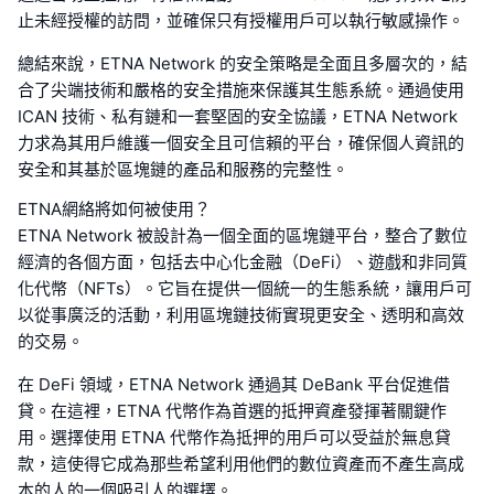
止未經授權的訪問，並確保只有授權用戶可以執行敏感操作。
總結來說，ETNA Network 的安全策略是全面且多層次的，結
合了尖端技術和嚴格的安全措施來保護其生態系統。通過使用
ICAN 技術、私有鏈和一套堅固的安全協議，ETNA Network
力求為其用戶維護一個安全且可信賴的平台，確保個人資訊的
安全和其基於區塊鏈的產品和服務的完整性。
ETNA網絡將如何被使用？
ETNA Network 被設計為一個全面的區塊鏈平台，整合了數位
經濟的各個方面，包括去中心化金融（DeFi）、遊戲和非同質
化代幣（NFTs）。它旨在提供一個統一的生態系統，讓用戶可
以從事廣泛的活動，利用區塊鏈技術實現更安全、透明和高效
的交易。
在 DeFi 領域，ETNA Network 通過其 DeBank 平台促進借
貸。在這裡，ETNA 代幣作為首選的抵押資產發揮著關鍵作
用。選擇使用 ETNA 代幣作為抵押的用戶可以受益於無息貸
款，這使得它成為那些希望利用他們的數位資產而不產生高成
本的人的一個吸引人的選擇。