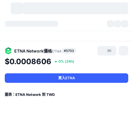
加密貨幣
儀表板
加密貨幣
DexScan
市場
排行
ETNA Network
價格
9K
#5703
ETNA
$0.0008606
0%
(
24h
)
信號
交易所
類別
New
市場綜覽
熱門
社群
歷史記錄
現貨市場
集中式交易所
買入ETNA
新
動態
API
代幣解鎖
加密貨幣數量
現貨
圖表：ETNA Network 到 TWD
漲幅榜
話題
收益
產品
比特幣金庫
衍生品
API
迷因探索工具
直播
實體世界資產
BNB金庫
產品
加密貨幣 API
去中心化交易所