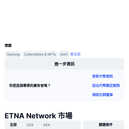
3.5
即將推出的銷售活動
評級 (CertiK)
資金費率
學習賺幣
bscscan.com
區塊鏈瀏覽器
行事曆
錢包
UCID
8962
ICO 行事曆
標籤
Gaming
Collectibles & NFTs
DeFi
看全部
活動行事曆
進一步資訊
更新代幣資訊
送出代幣鎖定解除
你是這個專案的擁有者嗎？
領取社群徽章
ETNA Network 市場
全部
CEX
DEX
篩選條件