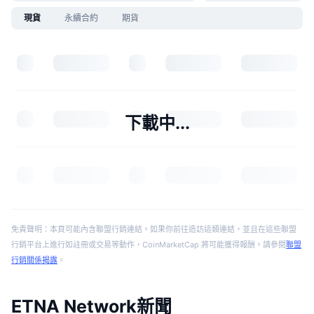
現貨
永續合約
期貨
下載中...
免責聲明：本頁可能內含聯盟行銷連結。如果你前往造訪這類連結，並且在這些聯盟
行銷平台上進行如註冊或交易等動作，CoinMarketCap 將可能獲得報酬。請參閱
聯盟
行銷關係揭露
。
ETNA Network新聞