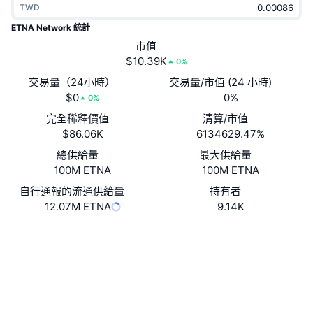
TWD
熱門
加密貨幣 ETF
學習
CMC 模型上下文協議
ETNA Network 統計
新推出
市值
比特幣 ETF
x402
新聞
$10.39K
0%
加密
以太幣 ETF
交易量（24小時）
交易量/市值 (24 小時)
替補
$0
0%
0%
政治
完全稀釋價值
清算/市值
技術分析
研究報告
$86.06K
6134629.47%
運動
總供給量
最大供給量
RSI
影片
100M ETNA
100M ETNA
金融
MACD
自行通報的流通供給量
持有者
詞彙庫
12.07M ETNA
9.14K
技術
Website
Whitepaper
衍生品
活動
網站
NFT
總覽
空投
社群
NFT 整體統計數字
0xb551...947391
合約地址
清算
鑽石獎勵