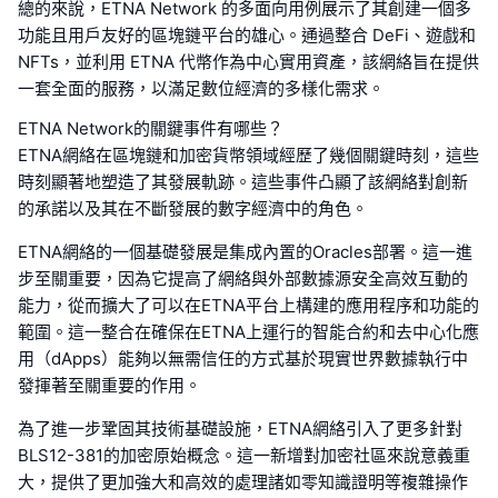
總的來說，ETNA Network 的多面向用例展示了其創建一個多
功能且用戶友好的區塊鏈平台的雄心。通過整合 DeFi、遊戲和
NFTs，並利用 ETNA 代幣作為中心實用資產，該網絡旨在提供
一套全面的服務，以滿足數位經濟的多樣化需求。
ETNA Network的關鍵事件有哪些？
ETNA網絡在區塊鏈和加密貨幣領域經歷了幾個關鍵時刻，這些
時刻顯著地塑造了其發展軌跡。這些事件凸顯了該網絡對創新
的承諾以及其在不斷發展的數字經濟中的角色。
ETNA網絡的一個基礎發展是集成內置的Oracles部署。這一進
步至關重要，因為它提高了網絡與外部數據源安全高效互動的
能力，從而擴大了可以在ETNA平台上構建的應用程序和功能的
範圍。這一整合在確保在ETNA上運行的智能合約和去中心化應
用（dApps）能夠以無需信任的方式基於現實世界數據執行中
發揮著至關重要的作用。
為了進一步鞏固其技術基礎設施，ETNA網絡引入了更多針對
BLS12-381的加密原始概念。這一新增對加密社區來說意義重
大，提供了更加強大和高效的處理諸如零知識證明等複雜操作