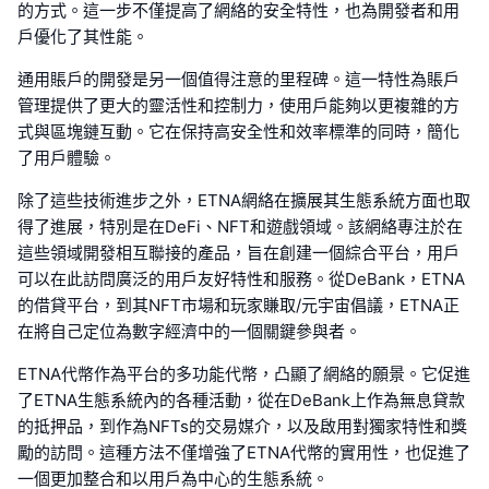
的方式。這一步不僅提高了網絡的安全特性，也為開發者和用
戶優化了其性能。
通用賬戶的開發是另一個值得注意的里程碑。這一特性為賬戶
管理提供了更大的靈活性和控制力，使用戶能夠以更複雜的方
式與區塊鏈互動。它在保持高安全性和效率標準的同時，簡化
了用戶體驗。
除了這些技術進步之外，ETNA網絡在擴展其生態系統方面也取
得了進展，特別是在DeFi、NFT和遊戲領域。該網絡專注於在
這些領域開發相互聯接的產品，旨在創建一個綜合平台，用戶
可以在此訪問廣泛的用戶友好特性和服務。從DeBank，ETNA
的借貸平台，到其NFT市場和玩家賺取/元宇宙倡議，ETNA正
在將自己定位為數字經濟中的一個關鍵參與者。
ETNA代幣作為平台的多功能代幣，凸顯了網絡的願景。它促進
了ETNA生態系統內的各種活動，從在DeBank上作為無息貸款
的抵押品，到作為NFTs的交易媒介，以及啟用對獨家特性和獎
勵的訪問。這種方法不僅增強了ETNA代幣的實用性，也促進了
一個更加整合和以用戶為中心的生態系統。