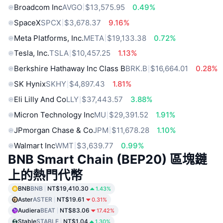
Broadcom Inc
AVGO
$13,575.95
0.49%
SpaceX
SPCX
$3,678.37
9.16%
Meta Platforms, Inc.
META
$19,133.38
0.72%
Tesla, Inc.
TSLA
$10,457.25
1.13%
Berkshire Hathaway Inc Class B
BRK.B
$16,664.01
0.28%
SK Hynix
SKHY
$4,897.43
1.81%
Eli Lilly And Co
LLY
$37,443.57
3.88%
Micron Technology Inc
MU
$29,391.52
1.91%
JPmorgan Chase & Co
JPM
$11,678.28
1.10%
Walmart Inc
WMT
$3,639.77
0.99%
BNB Smart Chain (BEP20) 區塊鏈
上的熱門代幣
BNB
BNB
NT$19,410.30
1.43%
Aster
ASTER
NT$19.61
0.31%
Audiera
BEAT
NT$83.06
17.42%
Stable
STABLE
NT$1.04
1.30%