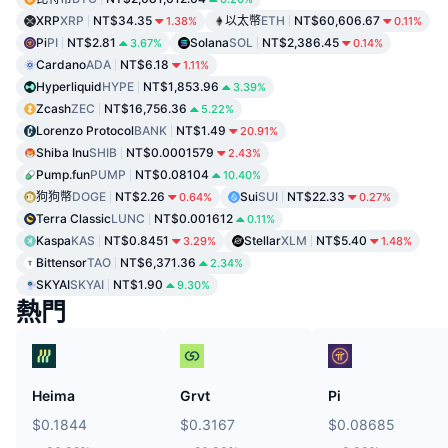
XRP
XRP
NT$34.35
以太幣
ETH
NT$60,606.67
1.38%
0.11%
Pi
PI
NT$2.81
Solana
SOL
NT$2,386.45
3.67%
0.14%
Cardano
ADA
NT$6.18
1.11%
Hyperliquid
HYPE
NT$1,853.96
3.39%
Zcash
ZEC
NT$16,756.36
5.22%
Lorenzo Protocol
BANK
NT$1.49
20.91%
Shiba Inu
SHIB
NT$0.0001579
2.43%
Pump.fun
PUMP
NT$0.08104
10.40%
狗狗幣
DOGE
NT$2.26
Sui
SUI
NT$22.33
0.64%
0.27%
Terra Classic
LUNC
NT$0.001612
0.11%
Kaspa
KAS
NT$0.8451
Stellar
XLM
NT$5.40
3.29%
1.48%
Bittensor
TAO
NT$6,371.36
2.34%
SKYAI
SKYAI
NT$1.90
9.30%
熱門
Heima
Grvt
Pi
$0.1844
$0.3167
$0.08685