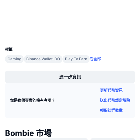
即將推出的銷售活動
bscscan.com
資金費率
區塊鏈瀏覽器
學習賺幣
錢包
行事曆
UCID
36771
ICO 行事曆
標籤
Gaming
Binance Wallet IDO
Play To Earn
看全部
活動行事曆
Boost
進一步資訊
更新代幣資訊
送出代幣鎖定解除
你是這個專案的擁有者嗎？
領取社群徽章
Bombie 市場