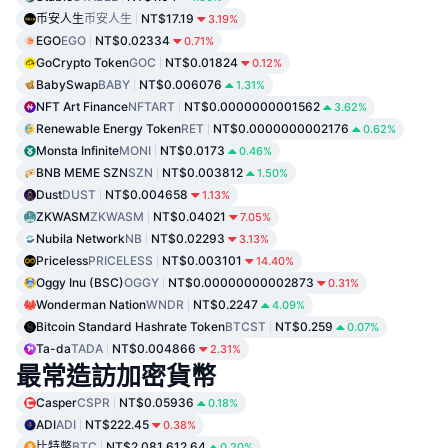
币安人生
币安人生
NT$17.19
3.19%
EGO
EGO
NT$0.02334
0.71%
GoCrypto Token
GOC
NT$0.01824
0.12%
BabySwap
BABY
NT$0.006076
1.31%
NFT Art Finance
NFTART
NT$0.0000000001562
3.62%
Renewable Energy Token
RET
NT$0.0000000002176
0.62%
Monsta Infinite
MONI
NT$0.0173
0.46%
BNB MEME SZN
SZN
NT$0.003812
1.50%
Dust
DUST
NT$0.004658
1.13%
ZKWASM
ZKWASM
NT$0.04021
7.05%
Nubila Network
NB
NT$0.02293
3.13%
Priceless
PRICELESS
NT$0.003101
14.40%
Oggy Inu (BSC)
OGGY
NT$0.00000000002873
0.31%
Wonderman Nation
WNDR
NT$0.2247
4.09%
Bitcoin Standard Hashrate Token
BTCST
NT$0.259
0.07%
Ta-da
TADA
NT$0.004866
2.31%
最常造訪加密貨幣
Casper
CSPR
NT$0.05936
0.18%
ADI
ADI
NT$222.45
0.38%
比特幣
BTC
NT$2,081,612.64
0.20%