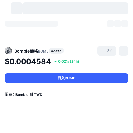
加密貨幣
儀表板
加密貨幣
DexScan
市場
排行
Bombie
價格
2K
#2865
BOMB
$0.0004584
0.02%
(
24h
)
信號
交易所
類別
New
市場綜覽
熱門
社群
歷史記錄
現貨市場
集中式交易所
買入BOMB
新
動態
API
代幣解鎖
加密貨幣數量
現貨
圖表：Bombie 到 TWD
漲幅榜
話題
收益
產品
比特幣金庫
衍生品
API
迷因探索工具
直播
實體世界資產
BNB金庫
產品
加密貨幣 API
去中心化交易所