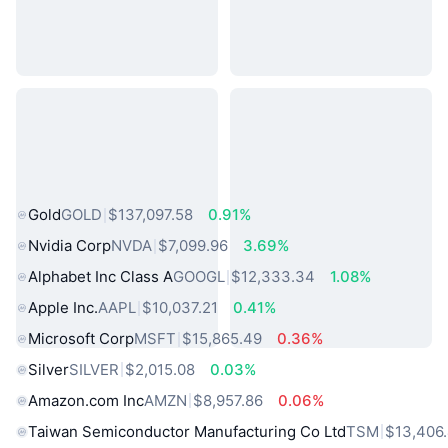
熱門現實世界資產
Gold
GOLD
$137,097.58
0.91%
Nvidia Corp
NVDA
$7,099.96
3.69%
Alphabet Inc Class A
GOOGL
$12,333.34
1.08%
Apple Inc.
AAPL
$10,037.21
0.41%
Microsoft Corp
MSFT
$15,865.49
0.36%
Silver
SILVER
$2,015.08
0.03%
Amazon.com Inc
AMZN
$8,957.86
0.06%
Taiwan Semiconductor Manufacturing Co Ltd
TSM
$13,406