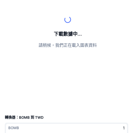
頂級交易者
文章
交易所流入/流出
DEX API
匯率換算
排行榜
現貨
情緒
企業
電子報
指標
熱門
衍生品
定價
CMC Launch
下載數據中...
即將推出
恐懼與貪婪指數
請稍候，我們正在載入圖表資料
資源
CMC Labs
近期新增
山寨幣季節指數
CMC Max
贏家與輸家
市場循環指標
文檔
頭條新聞
最多造訪
比特幣市佔率
常見問題解答
Telegram 機器人
社群情緒
CoinMarketCap 20 指數
AI 整合
廣告
區塊鏈排行榜
CoinMarketCap 100 指數
CMC代理中心
轉換器：BOMB 到 TWD
預測市場
ETF資金流向
網頁套件
BOMB
技能市場