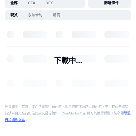
全部
CEX
DEX
篩選條件
現貨
永續合約
期貨
下載中...
免責聲明：本頁可能內含聯盟行銷連結。如果你前往造訪這類連結，並且在這些聯盟
行銷平台上進行如註冊或交易等動作，CoinMarketCap 將可能獲得報酬。請參閱
聯盟
行銷關係揭露
。