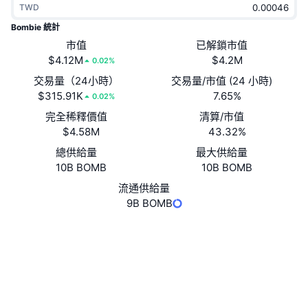
TWD
熱門
加密貨幣 ETF
學習
CMC 模型上下文協議
Bombie 統計
新推出
市值
已解鎖市值
比特幣 ETF
x402
新聞
$4.12M
$4.2M
0.02%
加密
以太幣 ETF
交易量（24小時）
交易量/市值 (24 小時)
替補
$315.91K
7.65%
0.02%
政治
完全稀釋價值
清算/市值
技術分析
研究報告
$4.58M
43.32%
運動
總供給量
最大供給量
RSI
影片
10B BOMB
10B BOMB
金融
MACD
流通供給量
詞彙庫
9B BOMB
技術
網站
Website
Whitepaper
衍生品
活動
社群
NFT
總覽
空投
0x7e97...139Eb7
合約地址
NFT 整體統計數字
清算
3.7
鑽石獎勵
評級 (CertiK)