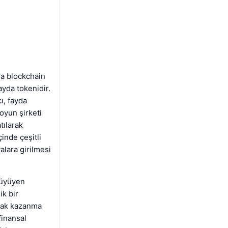
a blockchain
yda tokenidir.
ı, fayda
oyun şirketi
tılarak
inde çeşitli
valara girilmesi
büyüyen
ik bir
arak kazanma
finansal