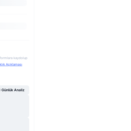
atformlara kaydolup
klık Açıklaması
Günlük Analiz