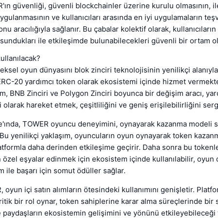
ın güvenliği, güvenli blockchainler üzerine kurulu olmasının, il
ygulanmasının ve kullanıcıları arasında en iyi uygulamaların teş
nu aracılığıyla sağlanır. Bu çabalar kolektif olarak, kullanıcılar
sundukları ile etkileşimde bulunabilecekleri güvenli bir ortam o
ullanılacak?
sel oyun dünyasını blok zinciri teknolojisinin yenilikçi alanıyla
ERC-20 yardımcı token olarak ekosistemi içinde hizmet vermekt
um, BNB Zinciri ve Polygon Zinciri boyunca bir değişim aracı, ya
olarak hareket etmek, çeşitliliğini ve geniş erişilebilirliğini serg
e'ında, TOWER oyuncu deneyimini, oynayarak kazanma modeli 
. Bu yenilikçi yaklaşım, oyuncuların oyun oynayarak token kazanm
platformla daha derinden etkileşime geçirir. Daha sonra bu toke
özel eşyalar edinmek için ekosistem içinde kullanılabilir, oyun
lım ile başarı için somut ödüller sağlar.
 oyun içi satın alımların ötesindeki kullanımını genişletir. Platf
tik bir rol oynar, token sahiplerine karar alma süreçlerinde bir s
 paydaşların ekosistemin gelişimini ve yönünü etkileyebileceği 