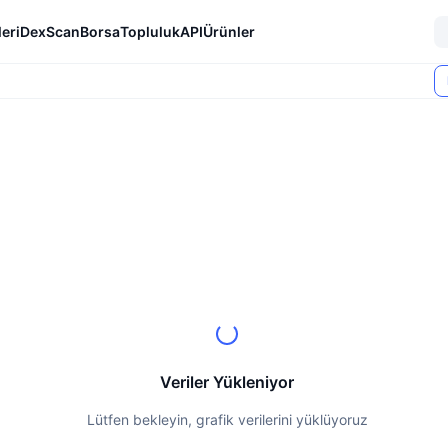
eri
DexScan
Borsa
Topluluk
API
Ürünler
Veriler Yükleniyor
Lütfen bekleyin, grafik verilerini yüklüyoruz