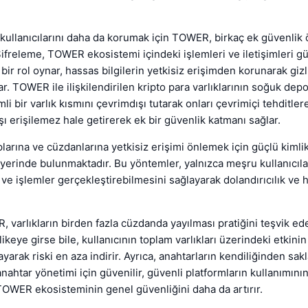
kullanıcılarını daha da korumak için TOWER, birkaç ek güvenlik
Şifreleme, TOWER ekosistemi içindeki işlemleri ve iletişimleri 
k bir rol oynar, hassas bilgilerin yetkisiz erişimden korunarak gi
ar. TOWER ile ilişkilendirilen kripto para varlıklarının soğuk dep
li bir varlık kısmını çevrimdışı tutarak onları çevrimiçi tehditler
şı erişilemez hale getirerek ek bir güvenlik katmanı sağlar.
plarına ve cüzdanlarına yetkisiz erişimi önlemek için güçlü kiml
yerinde bulunmaktadır. Bu yöntemler, yalnızca meşru kullanıcılar
ve işlemler gerçekleştirebilmesini sağlayarak dolandırıcılık ve hı
 varlıkların birden fazla cüzdanda yayılması pratiğini teşvik eder
ikeye girse bile, kullanıcının toplam varlıkları üzerindeki etkinin 
ayarak riski en aza indirir. Ayrıca, anahtarların kendiliğinden sa
anahtar yönetimi için güvenilir, güvenli platformların kullanımın
OWER ekosisteminin genel güvenliğini daha da artırır.