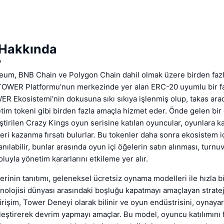
Hakkında
?
um, BNB Chain ve Polygon Chain dahil olmak üzere birden fazl
 TOWER Platformu'nun merkezinde yer alan ERC-20 uyumlu bir fa
R Ekosistemi'nin dokusuna sıkı sıkıya işlenmiş olup, takas arac
tim tokeni gibi birden fazla amaçla hizmet eder. Önde gelen bir 
iştirilen Crazy Kings oyun serisine katılan oyuncular, oyunlara ka
i kazanma fırsatı bulurlar. Bu tokenler daha sonra ekosistem iç
anılabilir, bunlar arasında oyun içi öğelerin satın alınması, turnu
luyla yönetim kararlarını etkileme yer alır.
inin tanıtımı, geleneksel ücretsiz oynama modelleri ile hızla 
nolojisi dünyası arasındaki boşluğu kapatmayı amaçlayan stratej
irişim, Tower Deneyi olarak bilinir ve oyun endüstrisini, oynay
leştirerek devrim yapmayı amaçlar. Bu model, oyuncu katılımını 