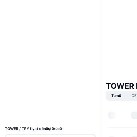
Boost
Web sitesi
Website
Whitepaper
Sosyal ağlar
0x1c99...867d0b
Sözleşmeler
4.2
Derecelendirme (CertiK)
Denetimler
TOWER P
etherscan.io
Gezginler
Tümü
CE
Cüzdanlar
UCID
8620
TOWER / TRY fiyat dönüştürücü