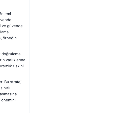
 önlemi
güvende
zli ve güvende
olama
e, örneğin
ik doğrulama
ın varlıklarına
rsızlık riskini
. Bu strateji,
sınırlı
klanmasına
ın önemini