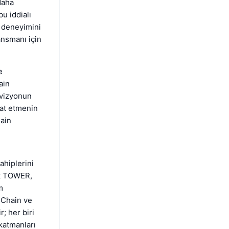
daha
u iddialı
n deneyimini
ansmanı için
e
ain
r vizyonun
aat etmenin
hain
ahiplerini
ak TOWER,
m
 Chain ve
r; her biri
katmanları