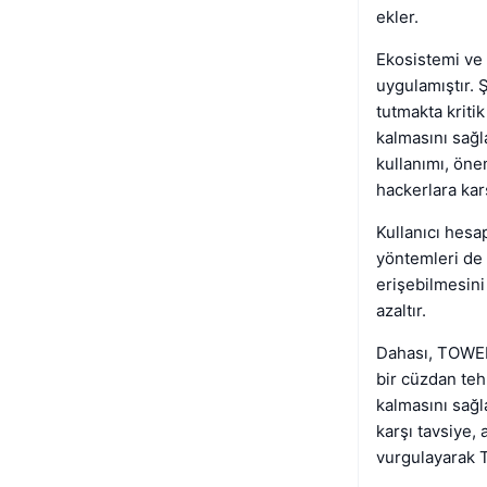
ekler.
Ekosistemi ve 
uygulamıştır. 
tutmakta kriti
kalmasını sağl
kullanımı, önem
hackerlara kar
Kullanıcı hesa
yöntemleri de 
erişebilmesini 
azaltır.
Dahası, TOWER,
bir cüzdan tehl
kalmasını sağl
karşı tavsiye, 
vurgulayarak T