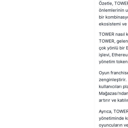
Özetle, TOWER'
önlemlerinin u
bir kombinasyo
ekosistemi ve 
TOWER nasıl k
TOWER, gelenek
çok yönlü bir 
işlevi, Ethere
yönetim tokeni 
Oyun franchis
zenginleştirir
kullanıcıları 
Mağazası'ndan 
artırır ve katı
Ayrıca, TOWER,
yönetiminde kri
oyuncuların ve