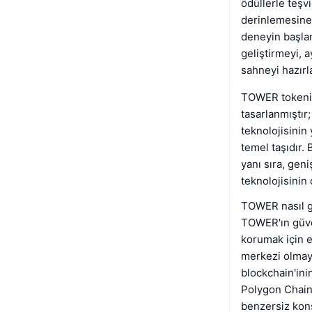
ödüllerle teşv
derinlemesine 
deneyin başlan
geliştirmeyi, 
sahneyi hazırl
TOWER tokeni, 
tasarlanmıştır;
teknolojisinin
temel taşıdır.
yanı sıra, geni
teknolojisinin
TOWER nasıl gü
TOWER'ın güven
korumak için e
merkezi olmaya
blockchain'ini
Polygon Chain g
benzersiz kons