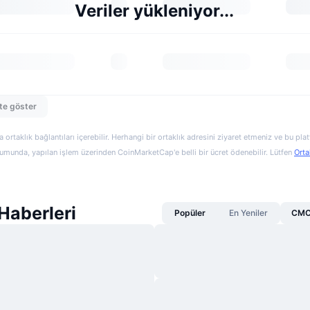
Veriler yükleniyor...
te göster
a ortaklık bağlantıları içerebilir. Herhangi bir ortaklık adresini ziyaret etmeniz ve bu pl
munda, yapılan işlem üzerinden CoinMarketCap'e belli bir ücret ödenebilir. Lütfen
Orta
aberleri
Popüler
En Yeniler
CMC 