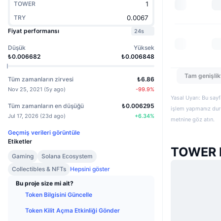
TOWER
TRY
Fiyat performansı
24s
Düşük
Yüksek
₺0.006682
₺0.006848
Tam genişlik
Tüm zamanların zirvesi
₺6.86
Nov 25, 2021
(
5y ago
)
-99.9
%
Yasal Uyarı: Bu sayf
Tüm zamanların en düşüğü
₺0.006295
işlem yapmanız duru
Jul 17, 2026
(
23d ago
)
+
6.34
%
metnine göz atın.
Geçmiş verileri görüntüle
Etiketler
TOWER H
Gaming
Solana Ecosystem
Collectibles & NFTs
Hepsini göster
Bu proje size mi ait?
Token Bilgisini Güncelle
Token Kilit Açma Etkinliği Gönder