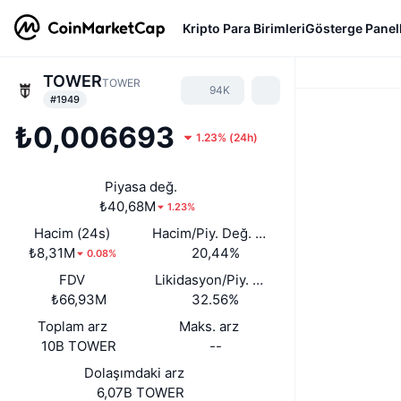
Kripto Para Birimleri
Gösterge Panell
TOWER
TOWER
94K
#1949
₺0,006693
1.23%
(
24h
)
Piyasa değ.
₺40,68M
1.23%
Hacim (24s)
Hacim/Piy. Değ. (24s)
₺8,31M
20,44%
0.08%
FDV
Likidasyon/Piy. Değ.
₺66,93M
32.56%
Toplam arz
Maks. arz
10B TOWER
--
Dolaşımdaki arz
6,07B TOWER