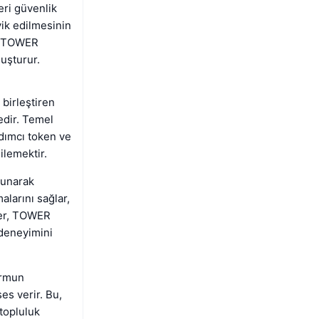
eri güvenlik
vik edilmesinin
ın TOWER
luşturur.
 birleştiren
edir. Temel
rdımcı token ve
ilemektir.
sunarak
alarını sağlar,
nler, TOWER
 deneyimini
ormun
es verir. Bu,
topluluk