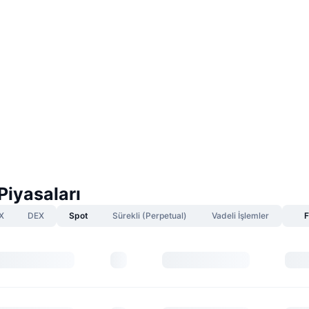
iyasaları
X
DEX
Spot
Sürekli (Perpetual)
Vadeli İşlemler
F