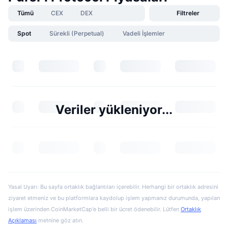
Tümü
CEX
DEX
Filtreler
Spot
Sürekli (Perpetual)
Vadeli İşlemler
Veriler yükleniyor...
Yasal Uyarı: Bu sayfa ortaklık bağlantıları içerebilir. Herhangi bir ortaklık adresini
ziyaret etmeniz ve bu platformlara kaydolup işlem yapmanız durumunda, yapılan
işlem üzerinden CoinMarketCap'e belli bir ücret ödenebilir. Lütfen
Ortaklık
Açıklaması
metnine göz atın.