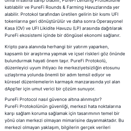
olma fırsatına sahip olabilir, PureFi Lending Protokolüne
katılabilir ve PureFi Rounds & Farming Havuzlarında yer
alabilir. Protokol tarafından üretilen gelirin bir kısmı UFI
tokenlarına geri dönüştürülür ve daha sonra Operasyonel
Kasa (OV) ve UFI Likidite Havuzu (LP) arasında dağıtılarak
PureFi ekosistemi içinde bir döngüsel ekonomi sağlanır.
Kripto para alanında herhangi bir yatırım yaparken,
kapsamlı bir araştırma yapmak ve içsel riskleri göz önünde
bulundurmak hayati önem taşır. PureFi Protokolü,
düzenleyici uyum ihtiyacı ile merkeziyetsizliğin etosunu
uzlaştırma yolunda önemli bir adım temsil ediyor ve
küresel düzenlemelerin karmaşık manzarasında yol alan
dApp'ler için umut verici bir çözüm sunuyor.
PureFi Protocol nasıl güvence altına alınmıştır?
PureFi Protokolünün güvenliği, merkezi hata noktalarına
karşı sağlam koruma sağlamak için tasarımının temel bir
yönü olan merkezi olmayan mimarisine dayanmaktadır. Bu
merkezi olmayan yaklaşım, bilgilerin gerçek verileri