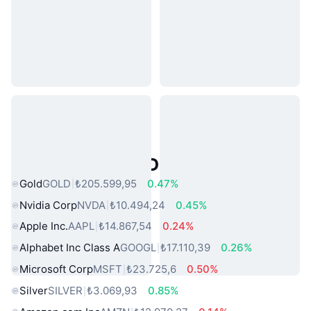
Popüler Gerçek Dünya Varlıkları
Gold
GOLD
₺205.599,95
0.47%
Nvidia Corp
NVDA
₺10.494,24
0.45%
Apple Inc.
AAPL
₺14.867,54
0.24%
Alphabet Inc Class A
GOOGL
₺17.110,39
0.26%
Microsoft Corp
MSFT
₺23.725,6
0.50%
Silver
SILVER
₺3.069,93
0.85%