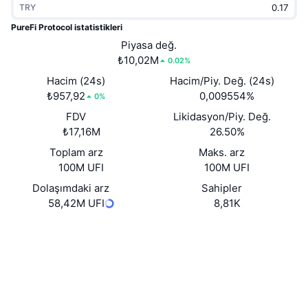
TRY
Popüler
Kripto ETF'leri
Öğren
CMC Model Bağlam Protokolü
PureFi Protocol istatistikleri
Yeni
Piyasa değ.
Bitcoin ETF'leri
x402
Haber
₺10,02M
0.02%
Kripto
Ethereum ETF'leri
Hacim (24s)
Hacim/Piy. Değ. (24s)
Akademi
₺957,92
0,009554%
0%
Siyaset
FDV
Likidasyon/Piy. Değ.
Teknik analiz
Araştırma
₺17,16M
26.50%
Spor
Toplam arz
Maks. arz
RSI
Videolar
100M UFI
100M UFI
Finans
MACD
Dolaşımdaki arz
Sahipler
Sözlük
58,42M UFI
8,81K
Teknoloji
Web sitesi
Website
Whitepaper
Türevler
Kampanyalar
NFT
Sosyal ağlar
Genel Bakış
Airdrop
Genel NFT İstatistikleri
0xcDa4...58a0E3
Sözleşmeler
Tasfiyeler
Elmas Ödülleri