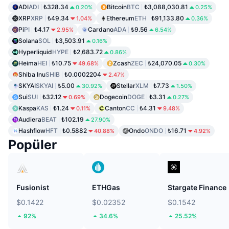
ADI
ADI
₺328.34
Bitcoin
BTC
₺3,088,030.81
0.20%
0.25%
XRP
XRP
₺49.34
Ethereum
ETH
₺91,133.80
1.04%
0.36%
Pi
PI
₺4.17
Cardano
ADA
₺9.56
2.95%
6.54%
Solana
SOL
₺3,503.91
0.16%
Hyperliquid
HYPE
₺2,683.72
0.86%
Heima
HEI
₺10.75
Zcash
ZEC
₺24,070.05
49.68%
0.30%
Shiba Inu
SHIB
₺0.0002204
2.47%
SKYAI
SKYAI
₺5.00
Stellar
XLM
₺7.73
30.92%
1.50%
Sui
SUI
₺32.12
Dogecoin
DOGE
₺3.31
0.69%
0.27%
Kaspa
KAS
₺1.24
Canton
CC
₺4.31
0.11%
9.48%
Audiera
BEAT
₺102.19
27.90%
Hashflow
HFT
₺0.5882
Ondo
ONDO
₺16.71
40.88%
4.92%
Popüler
Fusionist
ETHGas
Stargate Finance
$0.1422
$0.02352
$0.1542
92%
34.6%
25.52%