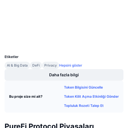
3.9
Gelecek Satışlar
Derecelendirme (CertiK)
Fonlama Oranları
Öğren & Kazan
Denetimler
etherscan.io
Takvimler
Gezginler
Cüzdanlar
ICO Takvimi
UCID
10973
Etkinlik Takvimi
Etiketler
AI & Big Data
DeFi
Privacy
Hepsini göster
Daha fazla bilgi
Token Bilgisini Güncelle
Token Kilit Açma Etkinliği Gönder
Bu proje size mi ait?
Topluluk Rozeti Talep Et
PureFi Protocol Piyasaları