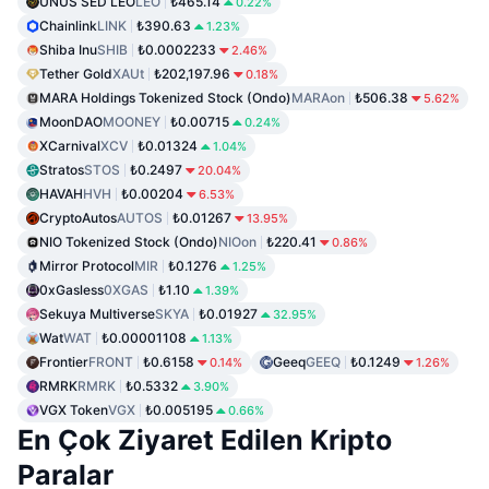
UNUS SED LEO
LEO
₺465.14
0.22%
Chainlink
LINK
₺390.63
1.23%
Shiba Inu
SHIB
₺0.0002233
2.46%
Tether Gold
XAUt
₺202,197.96
0.18%
MARA Holdings Tokenized Stock (Ondo)
MARAon
₺506.38
5.62%
MoonDAO
MOONEY
₺0.00715
0.24%
XCarnival
XCV
₺0.01324
1.04%
Stratos
STOS
₺0.2497
20.04%
HAVAH
HVH
₺0.00204
6.53%
CryptoAutos
AUTOS
₺0.01267
13.95%
NIO Tokenized Stock (Ondo)
NIOon
₺220.41
0.86%
Mirror Protocol
MIR
₺0.1276
1.25%
0xGasless
0XGAS
₺1.10
1.39%
Sekuya Multiverse
SKYA
₺0.01927
32.95%
Wat
WAT
₺0.00001108
1.13%
Frontier
FRONT
₺0.6158
Geeq
GEEQ
₺0.1249
0.14%
1.26%
RMRK
RMRK
₺0.5332
3.90%
VGX Token
VGX
₺0.005195
0.66%
En Çok Ziyaret Edilen Kripto
Paralar