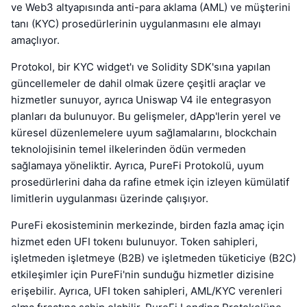
ve Web3 altyapısında anti-para aklama (AML) ve müşterini
tanı (KYC) prosedürlerinin uygulanmasını ele almayı
amaçlıyor.
Protokol, bir KYC widget'ı ve Solidity SDK'sına yapılan
güncellemeler de dahil olmak üzere çeşitli araçlar ve
hizmetler sunuyor, ayrıca Uniswap V4 ile entegrasyon
planları da bulunuyor. Bu gelişmeler, dApp'lerin yerel ve
küresel düzenlemelere uyum sağlamalarını, blockchain
teknolojisinin temel ilkelerinden ödün vermeden
sağlamaya yöneliktir. Ayrıca, PureFi Protokolü, uyum
prosedürlerini daha da rafine etmek için izleyen kümülatif
limitlerin uygulanması üzerinde çalışıyor.
PureFi ekosisteminin merkezinde, birden fazla amaç için
hizmet eden UFI tokenı bulunuyor. Token sahipleri,
işletmeden işletmeye (B2B) ve işletmeden tüketiciye (B2C)
etkileşimler için PureFi'nin sunduğu hizmetler dizisine
erişebilir. Ayrıca, UFI token sahipleri, AML/KYC verenleri