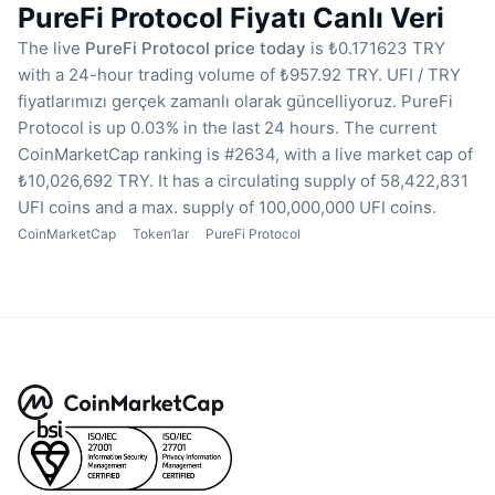
PureFi Protocol Fiyatı Canlı Veri
The live
PureFi Protocol price today
is ₺0.171623 TRY
with a 24-hour trading volume of ₺957.92 TRY.
UFI / TRY
fiyatlarımızı gerçek zamanlı olarak güncelliyoruz.
PureFi
Protocol is up 0.03% in the last 24 hours.
The current
CoinMarketCap ranking is #2634, with a live market cap of
₺10,026,692 TRY.
It has a circulating supply of 58,422,831
UFI coins
and a max. supply of 100,000,000 UFI coins.
CoinMarketCap
Token’lar
PureFi Protocol