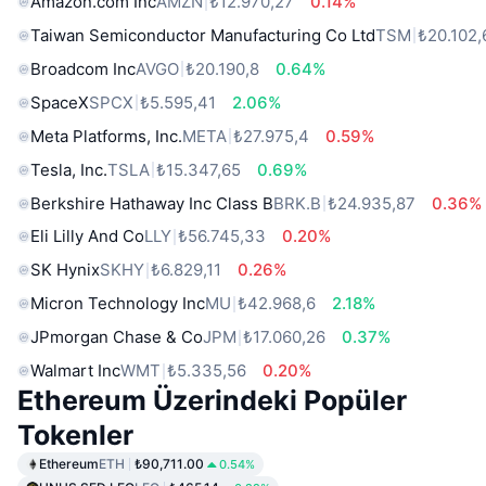
Amazon.com Inc
AMZN
₺12.970,27
0.14%
Taiwan Semiconductor Manufacturing Co Ltd
TSM
₺20.102,
Broadcom Inc
AVGO
₺20.190,8
0.64%
SpaceX
SPCX
₺5.595,41
2.06%
Meta Platforms, Inc.
META
₺27.975,4
0.59%
Tesla, Inc.
TSLA
₺15.347,65
0.69%
Berkshire Hathaway Inc Class B
BRK.B
₺24.935,87
0.36%
Eli Lilly And Co
LLY
₺56.745,33
0.20%
SK Hynix
SKHY
₺6.829,11
0.26%
Micron Technology Inc
MU
₺42.968,6
2.18%
JPmorgan Chase & Co
JPM
₺17.060,26
0.37%
Walmart Inc
WMT
₺5.335,56
0.20%
Ethereum Üzerindeki Popüler
Tokenler
Ethereum
ETH
₺90,711.00
0.54%