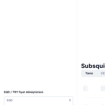
Boost
Website
Whitepaper
Web sitesi
Sosyal ağlar
0xe50e...7fcc13
Sözleşmeler
4.4
Derecelendirme (CertiK)
Denetimler
Subsqui
arbiscan.io
Gezginler
Tümü
CE
Cüzdanlar
UCID
12894
SQD / TRY fiyat dönüştürücü
SQD