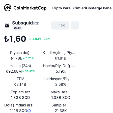
Kripto Para Birimleri
Gösterge Panell
Subsquid
SQD
10K
#419
₺1,60
4.93%
(
24h
)
Piyasa değ.
Kilidi Açılmış Piyasa Değeri
₺1,78B
₺1,81B
5.75%
Hacim (24s)
Hacim/Piy. Değ. (24s)
₺92,68M
5,19%
36.97%
FDV
Likidasyon/Piy. Değ.
₺2,14B
2.58%
Toplam arz
Maks. arz
1,33B SQD
1.33B SQD
Dolaşımdaki arz
Sahipler
1,11B SQD
21,38K