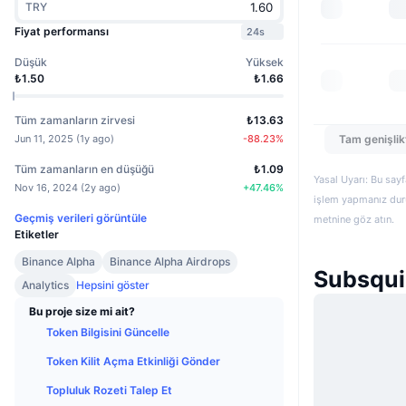
TRY
Fiyat performansı
24s
Düşük
Yüksek
₺1.50
₺1.66
Tüm zamanların zirvesi
₺13.63
Tam genişlik
Jun 11, 2025
(
1y ago
)
-88.23
%
Tüm zamanların en düşüğü
₺1.09
Yasal Uyarı: Bu sayf
Nov 16, 2024
(
2y ago
)
+
47.46
%
işlem yapmanız duru
Geçmiş verileri görüntüle
metnine göz atın.
Etiketler
Binance Alpha
Binance Alpha Airdrops
Subsqui
Analytics
Hepsini göster
Bu proje size mi ait?
Token Bilgisini Güncelle
Token Kilit Açma Etkinliği Gönder
Topluluk Rozeti Talep Et