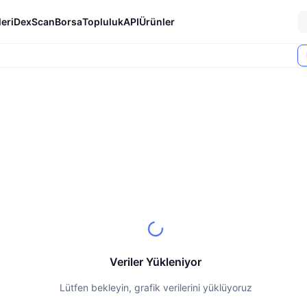
eri
DexScan
Borsa
Topluluk
API
Ürünler
Veriler Yükleniyor
Lütfen bekleyin, grafik verilerini yüklüyoruz