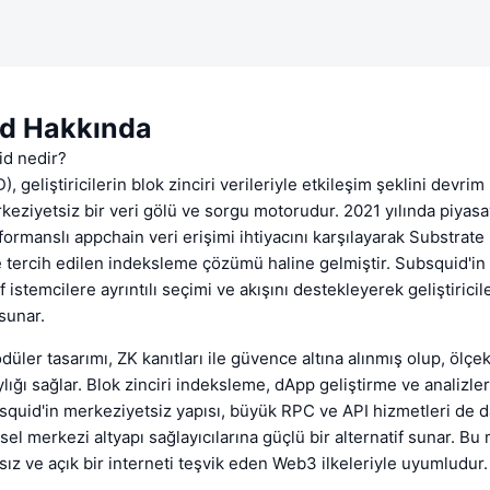
d Hakkında
id nedir?
 geliştiricilerin blok zinciri verileriyle etkileşim şeklini devrim
keziyetsiz bir veri gölü ve sorgu motorudur. 2021 yılında piyas
ormanslı appchain veri erişimi ihtiyacını karşılayarak Substrate
tercih edilen indeksleme çözümü haline gelmiştir. Subsquid'in 
if istemcilere ayrıntılı seçimi ve akışını destekleyerek geliştiricil
 sunar.
ler tasarımı, ZK kanıtları ile güvence altına alınmış olup, ölçek
aylığı sağlar. Blok zinciri indeksleme, dApp geliştirme ve analizle
bsquid'in merkeziyetsiz yapısı, büyük RPC ve API hizmetleri de d
el merkezi altyapı sağlayıcılarına güçlü bir alternatif sunar. Bu
fsız ve açık bir interneti teşvik eden Web3 ilkeleriyle uyumludur.