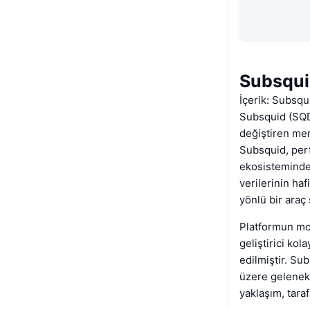
Subsqui
İçerik: Subsqu
Subsquid (SQD),
değiştiren mer
Subsquid, perf
ekosisteminde 
verilerinin haf
yönlü bir araç
Platformun modü
geliştirici kol
edilmiştir. Su
üzere geleneks
yaklaşım, tara