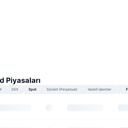
d Piyasaları
X
DEX
Spot
Sürekli (Perpetual)
Vadeli İşlemler
F