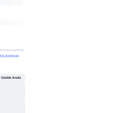
atformlara kaydolup
klık Açıklaması
Günlük Analiz