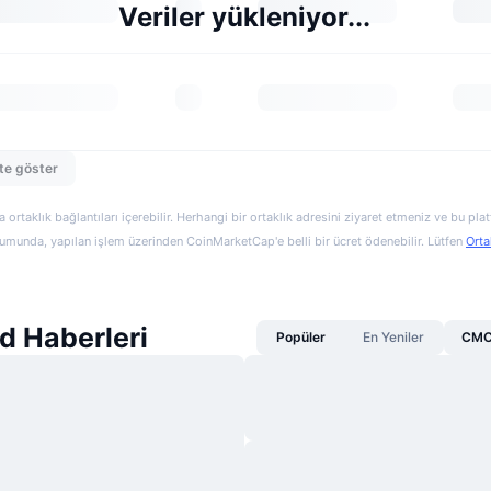
Veriler yükleniyor...
te göster
a ortaklık bağlantıları içerebilir. Herhangi bir ortaklık adresini ziyaret etmeniz ve bu pl
munda, yapılan işlem üzerinden CoinMarketCap'e belli bir ücret ödenebilir. Lütfen
Orta
d Haberleri
Popüler
En Yeniler
CMC 